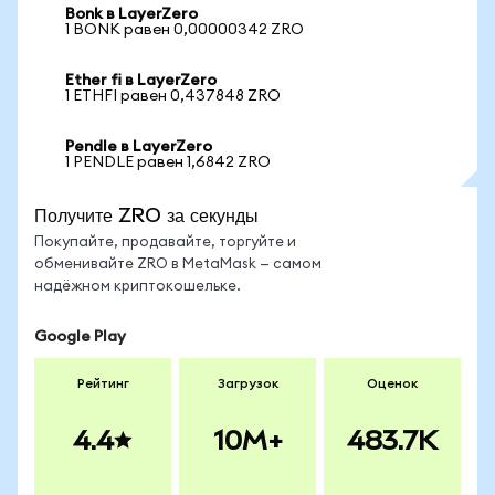
Bonk в LayerZero
1 BONK равен 0,00000342 ZRO
Ether fi в LayerZero
1 ETHFI равен 0,437848 ZRO
Pendle в LayerZero
1 PENDLE равен 1,6842 ZRO
Получите ZRO за секунды
Покупайте, продавайте, торгуйте и
обменивайте ZRO в MetaMask — самом
надёжном криптокошельке.
Google Play
Рейтинг
Загрузок
Оценок
4.4
10M+
483.7K