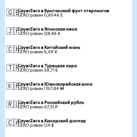
LayerZero в Британский фунт стерлингов
🇬🇧
1 ZRO равен 0,6046 £
LayerZero в Японская иена
🇯🇵
1 ZRO равен 128,86 ¥
LayerZero в Китайский юань
🇨🇳
1 ZRO равен 5,49 ¥
LayerZero в Турецкая лира
🇹🇷
1 ZRO равен 38,71 ₺
LayerZero в Южнокорейская вона
🇰🇷
1 ZRO равен 1 157,84 ₩
LayerZero в Российский рубль
🇷🇺
1 ZRO равен 67,51 ₽
LayerZero в Канадский доллар
🇨🇦
1 ZRO равен 1,14 $