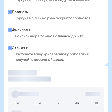
Торгуйте ZRO внутри и между блокчейнами.
Прогнозы
Торгуйте ZRO и на рынках криптопрогнозов.
Фьючерсы
Лонг или шорт токенов с плечом до 50x.
Стейкинг
Заставьте вашу криптовалюту работать и
получайте пассивный доход.
Торговать
15м
30м
1ч
4ч
1Д