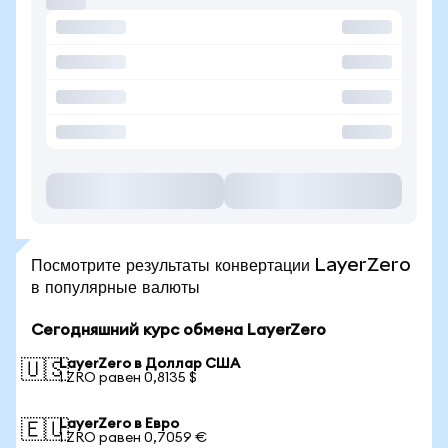
Посмотрите результаты конвертации LayerZero
в популярные валюты
Сегодняшний курс обмена LayerZero
LayerZero в Доллар США
🇺🇸
1 ZRO равен 0,8135 $
LayerZero в Евро
🇪🇺
1 ZRO равен 0,7059 €