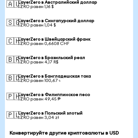
LayerZero в Австралийский доллар
🇦🇺
1 ZRO равен 1,16 $
LayerZero в Сингапурский доллар
🇸🇬
1 ZRO равен 1,04 $
LayerZero в Швейцарский франк
🇨🇭
1 ZRO равен 0,6608 CHF
LayerZero в Бразильский реал
🇧🇷
1 ZRO равен 4,17 R$
LayerZero в Бангладешская така
🇧🇩
1 ZRO равен 100,67 ৳
LayerZero в Филиппинское песо
🇵🇭
1 ZRO равен 49,45 ₱
LayerZero в Польский злотый
🇵🇱
1 ZRO равен 3,04 zł
Конвертируйте другие криптовалюты в USD