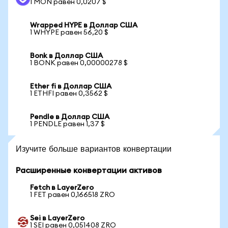
1 MON равен 0,0207 $
Wrapped HYPE в Доллар США
1 WHYPE равен 56,20 $
Bonk в Доллар США
1 BONK равен 0,00000278 $
Ether fi в Доллар США
1 ETHFI равен 0,3562 $
Pendle в Доллар США
1 PENDLE равен 1,37 $
Изучите больше вариантов конвертации
Расширенные конвертации активов
Fetch в LayerZero
1 FET равен 0,166518 ZRO
Sei в LayerZero
1 SEI равен 0,051408 ZRO