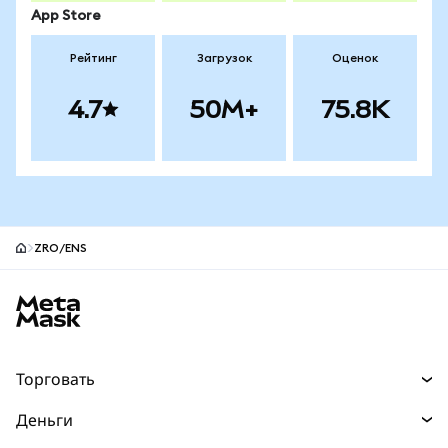
App Store
Рейтинг
Загрузок
Оценок
4.7
50M+
75.8K
ZRO/ENS
Нижний колонтитул сайта MetaMask
Торговать
Торговля
Деньги
Swaps
Покупайте