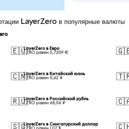
ертации LayerZero в популярные валюты
ero
LayerZero в Евро
🇪🇺
🇬
1 ZRO равен 0,7209 €
LayerZero в Китайский юань
🇨🇳
🇹
1 ZRO равен 5,62 ¥
LayerZero в Российский рубль
🇷🇺
🇨
1 ZRO равен 68,56 ₽
LayerZero в Сингапурский доллар
🇸🇬
🇨
1 ZRO равен 1,07 $