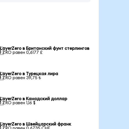
LayerZero в Британский фунт стерлингов

1 ZRO равен 0,6177 £
LayerZero в Турецкая лира

1 ZRO равен 39,75 ₺
LayerZero в Канадский доллар

1 ZRO равен 1,16 $
LayerZero в Швейцарский франк

1 ZRO равен 0,6735 CHF