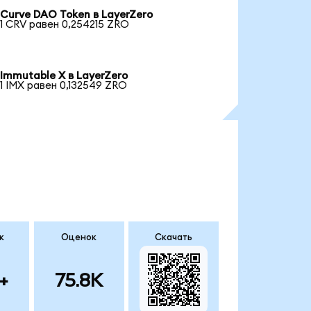
Curve DAO Token в LayerZero
1 CRV равен 0,254215 ZRO
Immutable X в LayerZero
1 IMX равен 0,132549 ZRO
к
Оценок
Скачать
+
75.8K