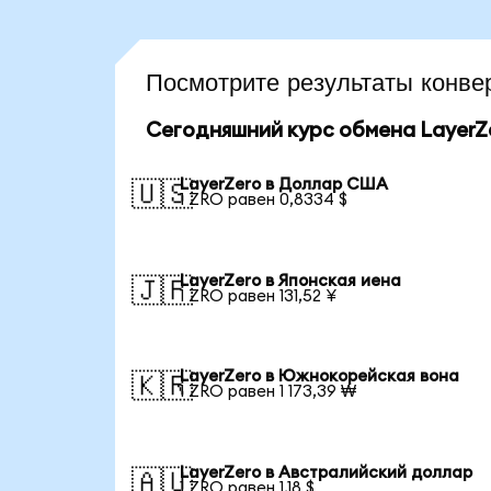
Посмотрите результаты конв
Сегодняшний курс обмена LayerZ
LayerZero в Доллар США
🇺🇸
1 ZRO равен 0,8334 $
LayerZero в Японская иена
🇯🇵
1 ZRO равен 131,52 ¥
LayerZero в Южнокорейская вона
🇰🇷
1 ZRO равен 1 173,39 ₩
LayerZero в Австралийский доллар
🇦🇺
1 ZRO равен 1,18 $