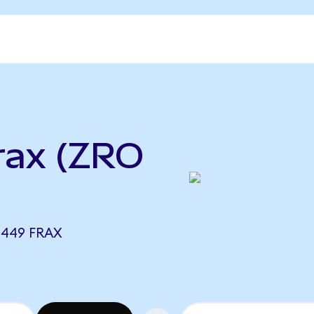
rax (ZRO
1449 FRAX