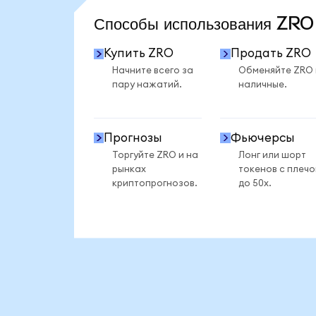
Способы использования ZR
Купить ZRO
Продать ZRO
Начните всего за
Обменяйте ZRO
пару нажатий.
наличные.
Прогнозы
Фьючерсы
Торгуйте ZRO и на
Лонг или шорт
рынках
токенов с плеч
криптопрогнозов.
до 50x.