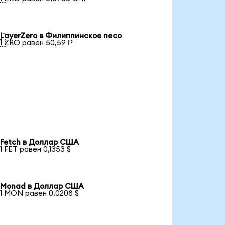
LayerZero в Филиппинское песо

1 ZRO равен 50,59 ₱
Fetch в Доллар США
1 FET равен 0,1353 $
Monad в Доллар США
1 MON равен 0,0208 $