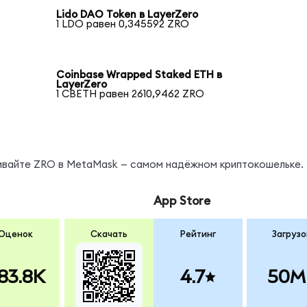
Lido DAO Token в LayerZero
1 LDO равен 0,345592 ZRO
Coinbase Wrapped Staked ETH в
LayerZero
1 CBETH равен 2610,9462 ZRO
нивайте ZRO в MetaMask — самом надёжном криптокошельке.
App Store
Оценок
Скачать
Рейтинг
Загрузо
83.8K
4.7
50M