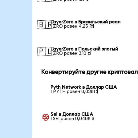
LayerZero в Бразильский реал
🇧🇷
1 ZRO равен 4,25 R$
LayerZero в Польский злотый
🇵🇱
1 ZRO равен 3,10 zł
Конвертируйте другие криптовал
Pyth Network в Доллар США
1 PYTH равен 0,0381 $
Sei в Доллар США
1 SEI равен 0,0408 $