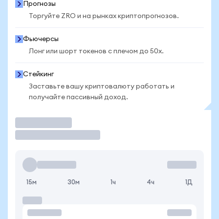
Прогнозы
Торгуйте ZRO и на рынках криптопрогнозов.
Фьючерсы
Лонг или шорт токенов с плечом до 50x.
Стейкинг
Заставьте вашу криптовалюту работать и
получайте пассивный доход.
Торговать
15м
30м
1ч
4ч
1Д