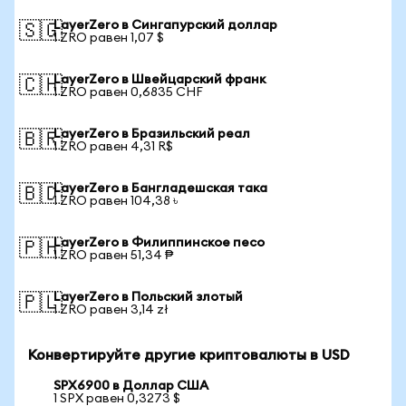
LayerZero в Сингапурский доллар
🇸🇬
1 ZRO равен 1,07 $
LayerZero в Швейцарский франк
🇨🇭
1 ZRO равен 0,6835 CHF
LayerZero в Бразильский реал
🇧🇷
1 ZRO равен 4,31 R$
LayerZero в Бангладешская така
🇧🇩
1 ZRO равен 104,38 ৳
LayerZero в Филиппинское песо
🇵🇭
1 ZRO равен 51,34 ₱
LayerZero в Польский злотый
🇵🇱
1 ZRO равен 3,14 zł
Конвертируйте другие криптовалюты в USD
SPX6900 в Доллар США
1 SPX равен 0,3273 $