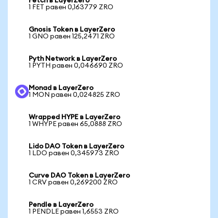
Fetch в LayerZero
1 FET равен 0,163779 ZRO
Gnosis Token в LayerZero
1 GNO равен 125,2471 ZRO
Pyth Network в LayerZero
1 PYTH равен 0,046690 ZRO
Monad в LayerZero
1 MON равен 0,024825 ZRO
Wrapped HYPE в LayerZero
1 WHYPE равен 65,0888 ZRO
Lido DAO Token в LayerZero
1 LDO равен 0,345973 ZRO
Curve DAO Token в LayerZero
1 CRV равен 0,269200 ZRO
Pendle в LayerZero
1 PENDLE равен 1,6553 ZRO