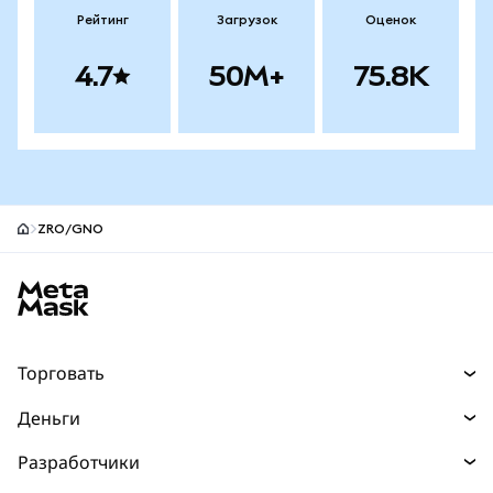
Рейтинг
Загрузок
Оценок
4.7
50M+
75.8K
ZRO/GNO
Нижний колонтитул сайта MetaMask
Торговать
Торговля
Деньги
Swaps
Покупайте
Разработчики
Прогнозы
НОВИНКА
Карта
Документация для разработчиков