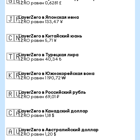
🇬🇧
1 ZRO равен 0,6281 £
LayerZero в Японская иена
🇯🇵
1 ZRO равен 133,47 ¥
LayerZero в Китайский юань
🇨🇳
1 ZRO равен 5,71 ¥
LayerZero в Турецкая лира
🇹🇷
1 ZRO равен 40,34 ₺
LayerZero в Южнокорейская вона
🇰🇷
1 ZRO равен 1 190,72 ₩
LayerZero в Российский рубль
🇷🇺
1 ZRO равен 69,01 ₽
LayerZero в Канадский доллар
🇨🇦
1 ZRO равен 1,18 $
LayerZero в Австралийский доллар
🇦🇺
1 ZRO равен 1,20 $