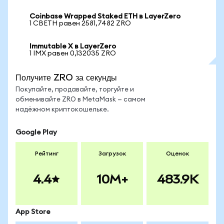
Coinbase Wrapped Staked ETH в LayerZero
1 CBETH равен 2581,7482 ZRO
Immutable X в LayerZero
1 IMX равен 0,132035 ZRO
Получите ZRO за секунды
Покупайте, продавайте, торгуйте и
обменивайте ZRO в MetaMask — самом
надёжном криптокошельке.
Google Play
Рейтинг
Загрузок
Оценок
4.4
10M+
483.9K
App Store