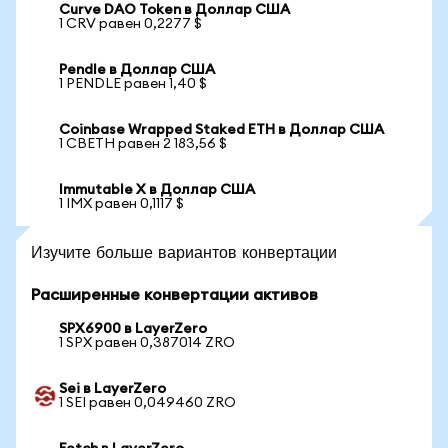
Curve DAO Token в Доллар США
1 CRV равен 0,2277 $
Pendle в Доллар США
1 PENDLE равен 1,40 $
Coinbase Wrapped Staked ETH в Доллар США
1 CBETH равен 2 183,56 $
Immutable X в Доллар США
1 IMX равен 0,1117 $
Изучите больше вариантов конвертации
Расширенные конвертации активов
SPX6900 в LayerZero
1 SPX равен 0,387014 ZRO
Sei в LayerZero
1 SEI равен 0,049460 ZRO