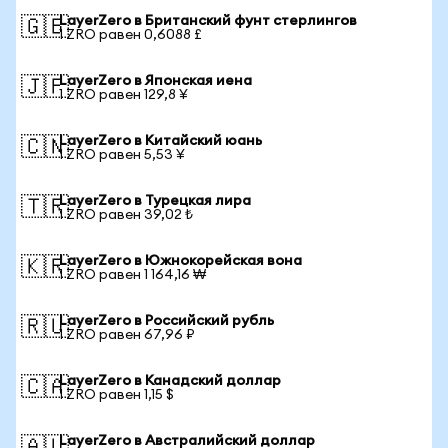
LayerZero в Британский фунт стерлингов
🇬🇧
1 ZRO равен 0,6088 £
LayerZero в Японская иена
🇯🇵
1 ZRO равен 129,8 ¥
LayerZero в Китайский юань
🇨🇳
1 ZRO равен 5,53 ¥
LayerZero в Турецкая лира
🇹🇷
1 ZRO равен 39,02 ₺
LayerZero в Южнокорейская вона
🇰🇷
1 ZRO равен 1 164,16 ₩
LayerZero в Российский рубль
🇷🇺
1 ZRO равен 67,96 ₽
LayerZero в Канадский доллар
🇨🇦
1 ZRO равен 1,15 $
LayerZero в Австралийский доллар