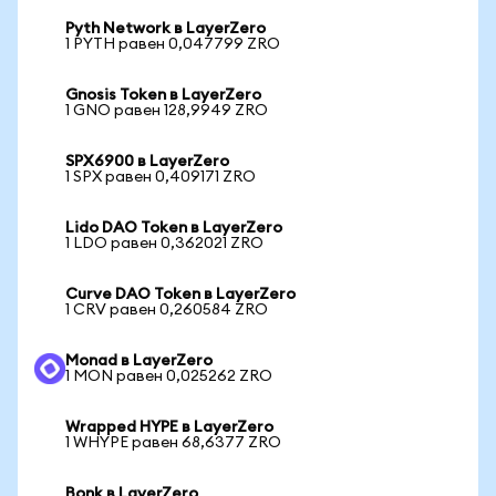
Pyth Network в LayerZero
1 PYTH равен 0,047799 ZRO
Gnosis Token в LayerZero
1 GNO равен 128,9949 ZRO
SPX6900 в LayerZero
1 SPX равен 0,409171 ZRO
Lido DAO Token в LayerZero
1 LDO равен 0,362021 ZRO
Curve DAO Token в LayerZero
1 CRV равен 0,260584 ZRO
Monad в LayerZero
1 MON равен 0,025262 ZRO
Wrapped HYPE в LayerZero
1 WHYPE равен 68,6377 ZRO
Bonk в LayerZero