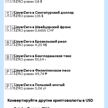
🇦🇺
1 ZRO равен 1,16 $
LayerZero в Сингапурский доллар
🇸🇬
1 ZRO равен 1,05 $
LayerZero в Швейцарский франк
🇨🇭
1 ZRO равен 0,6655 CHF
LayerZero в Бразильский реал
🇧🇷
1 ZRO равен 4,20 R$
LayerZero в Бангладешская така
🇧🇩
1 ZRO равен 101,54 ৳
LayerZero в Филиппинское песо
🇵🇭
1 ZRO равен 49,78 ₱
LayerZero в Польский злотый
🇵🇱
1 ZRO равен 3,06 zł
Конвертируйте другие криптовалюты в USD