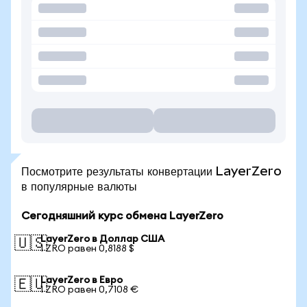
Посмотрите результаты конвертации LayerZero
в популярные валюты
Сегодняшний курс обмена LayerZero
LayerZero в Доллар США
🇺🇸
1 ZRO равен 0,8188 $
LayerZero в Евро
🇪🇺
1 ZRO равен 0,7108 €