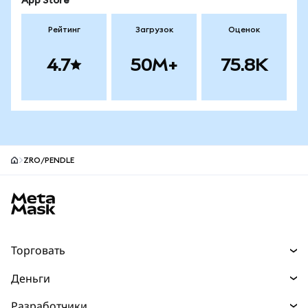
App Store
Рейтинг
Загрузок
Оценок
4.7
50M+
75.8K
ZRO/PENDLE
Нижний колонтитул сайта MetaMask
Торговать
Торговля
Деньги
Swaps
Покупайте
Разработчики