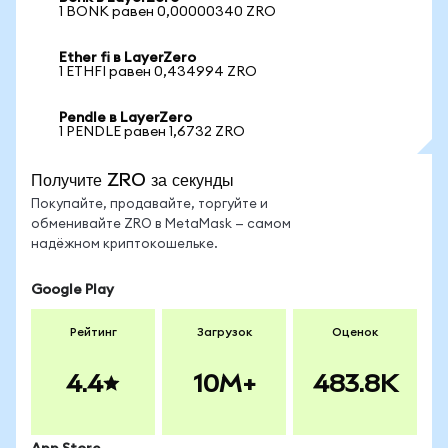
1 BONK равен 0,00000340 ZRO
Ether fi в LayerZero
1 ETHFI равен 0,434994 ZRO
Pendle в LayerZero
1 PENDLE равен 1,6732 ZRO
Получите ZRO за секунды
Покупайте, продавайте, торгуйте и
обменивайте ZRO в MetaMask — самом
надёжном криптокошельке.
Google Play
Рейтинг
Загрузок
Оценок
4.4
10M+
483.8K