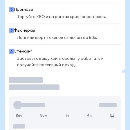
Прогнозы
Торгуйте ZRO и на рынках криптопрогнозов.
Фьючерсы
Лонг или шорт токенов с плечом до 50x.
Стейкинг
Заставьте вашу криптовалюту работать и
получайте пассивный доход.
Торговать
15м
30м
1ч
4ч
1Д