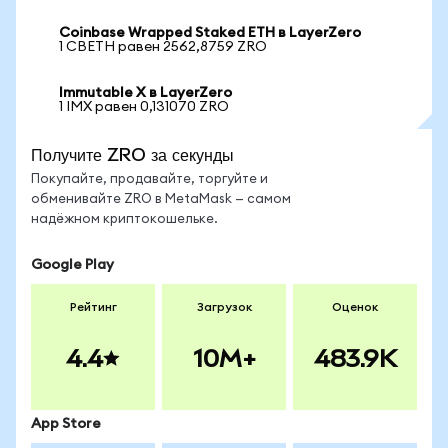
Coinbase Wrapped Staked ETH в LayerZero
1 CBETH равен 2562,8759 ZRO
Immutable X в LayerZero
1 IMX равен 0,131070 ZRO
Получите ZRO за секунды
Покупайте, продавайте, торгуйте и
обменивайте ZRO в MetaMask — самом
надёжном криптокошельке.
Google Play
Рейтинг
Загрузок
Оценок
4.4
10M+
483.9K
App Store