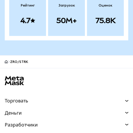
Рейтинг
Загрузок
Оценок
4.7
50M+
75.8K
ZRO/STRK
Нижний колонтитул сайта MetaMask
Торговать
Торговля
Деньги
Swaps
Покупайте
Разработчики
Прогнозы
НОВИНКА
Карта
Документация для разработчиков