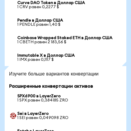
Curve DAO Token в Доллар США
1 CRV равен 0,2277 $
Pendle в Доллар США
1 PENDLE равен 1,40 $
Coinbase Wrapped Staked ETH в Доллар США
1 CBETH равен 2 183,56 $
Immutable X в Доллар США
1 IMX равен 0,1117 $
Изучите больше вариантов конвертации
Расширенные конвертации активов
SPX6900 в LayerZero
1 SPX равен 0,384185 ZRO
Sei в LayerZero
1 SEI равен 0,049098 ZRO