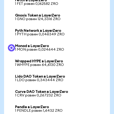
Fetch в LayerZero
1 FET равен 0,162582 ZRO
Gnosis Token в LayerZero
1 GNO равен 124,3316 ZRO
Pyth Network в LayerZero
1 PYTH равен 0,046349 ZRO
Monad в LayerZero
1 MON равен 0,024644 ZRO
Wrapped HYPE в LayerZero
1 WHYPE равен 64,6130 ZRO
Lido DAO Token в LayerZero
1 LDO равен 0,343444 ZRO
Curve DAO Token в LayerZero
1 CRV равен 0,267232 ZRO
Pendle в LayerZero
1 PENDLE равен 1,6432 ZRO