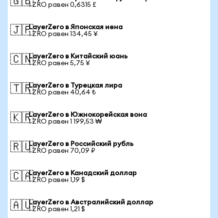
🇬🇧
1 ZRO равен 0,6315 £
LayerZero в Японская иена
🇯🇵
1 ZRO равен 134,45 ¥
LayerZero в Китайский юань
🇨🇳
1 ZRO равен 5,75 ¥
LayerZero в Турецкая лира
🇹🇷
1 ZRO равен 40,64 ₺
LayerZero в Южнокорейская вона
🇰🇷
1 ZRO равен 1 199,53 ₩
LayerZero в Российский рубль
🇷🇺
1 ZRO равен 70,09 ₽
LayerZero в Канадский доллар
🇨🇦
1 ZRO равен 1,19 $
LayerZero в Австралийский доллар
🇦🇺
1 ZRO равен 1,21 $