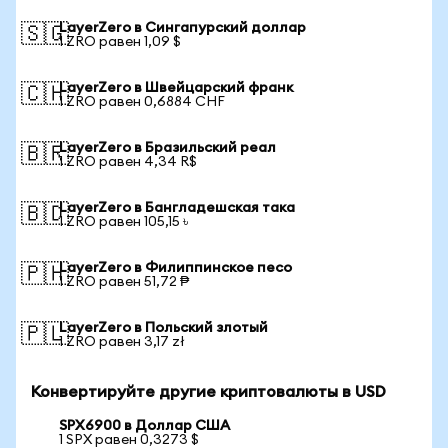
LayerZero в Сингапурский доллар
🇸🇬
1 ZRO равен 1,09 $
LayerZero в Швейцарский франк
🇨🇭
1 ZRO равен 0,6884 CHF
LayerZero в Бразильский реал
🇧🇷
1 ZRO равен 4,34 R$
LayerZero в Бангладешская така
🇧🇩
1 ZRO равен 105,15 ৳
LayerZero в Филиппинское песо
🇵🇭
1 ZRO равен 51,72 ₱
LayerZero в Польский злотый
🇵🇱
1 ZRO равен 3,17 zł
Конвертируйте другие криптовалюты в USD
SPX6900 в Доллар США
1 SPX равен 0,3273 $