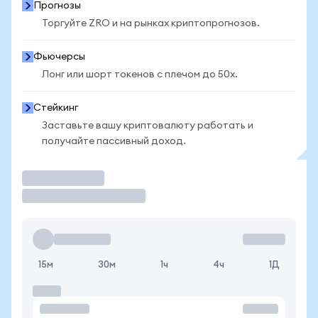
Прогнозы
Торгуйте ZRO и на рынках криптопрогнозов.
Фьючерсы
Лонг или шорт токенов с плечом до 50x.
Стейкинг
Заставьте вашу криптовалюту работать и
получайте пассивный доход.
Торговать
15м
30м
1ч
4ч
1Д