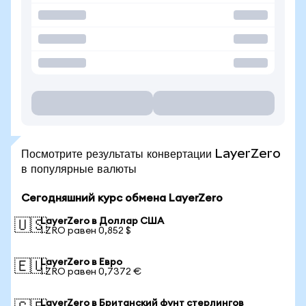
Посмотрите результаты конвертации LayerZero
в популярные валюты
Сегодняшний курс обмена LayerZero
LayerZero в Доллар США
🇺🇸
1 ZRO равен 0,852 $
LayerZero в Евро
🇪🇺
1 ZRO равен 0,7372 €
LayerZero в Британский фунт стерлингов