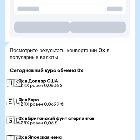
Посмотрите результаты конвертации 0x в
популярные валюты
Сегодняшний курс обмена 0x
0x в Доллар США
🇺🇸
1 ZRX равен 0,0806 $
0x в Евро
🇪🇺
1 ZRX равен 0,0699 €
0x в Британский фунт стерлингов
🇬🇧
1 ZRX равен 0,06 £
0x в Японская иена
🇯🇵