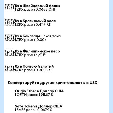
0x в Швейцарский франк
🇨🇭
1 ZRX равен 0,0653 CHF
0x в Бразильский реал
🇧🇷
1 ZRX равен 0,4119 R$
0x в Бангладешская така
🇧🇩
1 ZRX равен 10,00 ৳
0x в Филиппинское песо
🇵🇭
1 ZRX равен 4,91 ₱
0x в Польский злотый
🇵🇱
1 ZRX равен 0,3005 zł
Конвертируйте другие криптовалюты в USD
Origin Ether в Доллар США
1 OETH равен 1 911,87 $
Safe Token в Доллар США
1 SAFE равен 0,0879 $