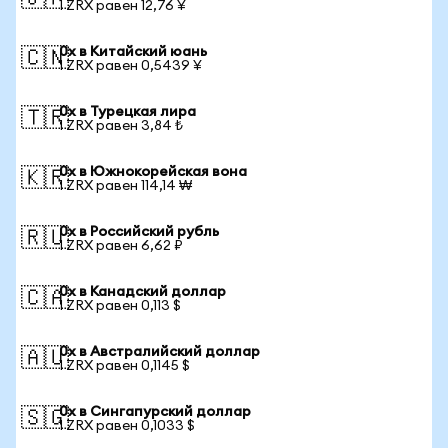
1 ZRX равен 12,76 ¥
0x в Китайский юань
🇨🇳
1 ZRX равен 0,5439 ¥
0x в Турецкая лира
🇹🇷
1 ZRX равен 3,84 ₺
0x в Южнокорейская вона
🇰🇷
1 ZRX равен 114,14 ₩
0x в Российский рубль
🇷🇺
1 ZRX равен 6,62 ₽
0x в Канадский доллар
🇨🇦
1 ZRX равен 0,113 $
0x в Австралийский доллар
🇦🇺
1 ZRX равен 0,1145 $
0x в Сингапурский доллар
🇸🇬
1 ZRX равен 0,1033 $