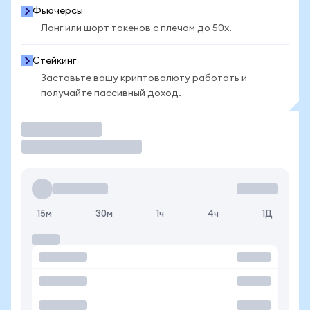
Фьючерсы
Лонг или шорт токенов с плечом до 50x.
Стейкинг
Заставьте вашу криптовалюту работать и
получайте пассивный доход.
Торговать
15м
30м
1ч
4ч
1Д