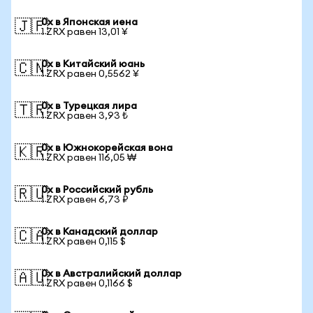
0x в Японская иена
🇯🇵
1 ZRX равен 13,01 ¥
0x в Китайский юань
🇨🇳
1 ZRX равен 0,5562 ¥
0x в Турецкая лира
🇹🇷
1 ZRX равен 3,93 ₺
0x в Южнокорейская вона
🇰🇷
1 ZRX равен 116,05 ₩
0x в Российский рубль
🇷🇺
1 ZRX равен 6,73 ₽
0x в Канадский доллар
🇨🇦
1 ZRX равен 0,115 $
0x в Австралийский доллар
🇦🇺
1 ZRX равен 0,1166 $