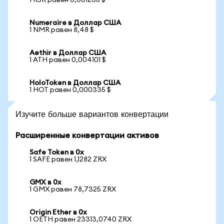
1 RSR равен 0,001268 $
Numeraire в Доллар США
1 NMR равен 8,48 $
Aethir в Доллар США
1 ATH равен 0,004101 $
HoloToken в Доллар США
1 HOT равен 0,000335 $
Изучите больше вариантов конвертации
Расширенные конвертации активов
Safe Token в 0x
1 SAFE равен 1,1282 ZRX
GMX в 0x
1 GMX равен 78,7325 ZRX
Origin Ether в 0x
1 OETH равен 23313,0740 ZRX