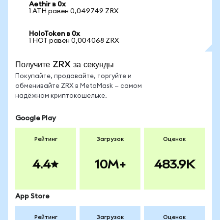
Aethir в 0x
1 ATH равен 0,049749 ZRX
HoloToken в 0x
1 HOT равен 0,004068 ZRX
Получите ZRX за секунды
Покупайте, продавайте, торгуйте и
обменивайте ZRX в MetaMask — самом
надёжном криптокошельке.
Google Play
Рейтинг
Загрузок
Оценок
4.4
10M+
483.9K
App Store
Рейтинг
Загрузок
Оценок