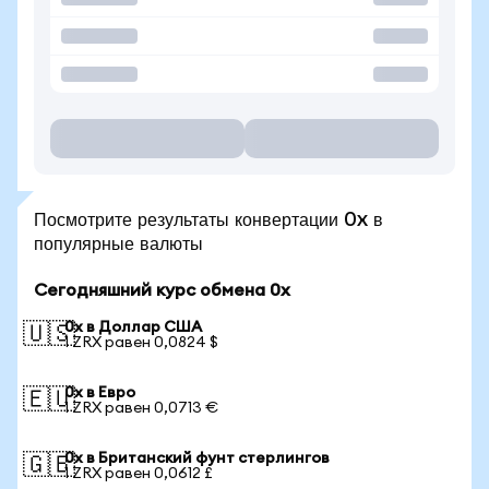
Посмотрите результаты конвертации 0x в
популярные валюты
Сегодняшний курс обмена 0x
0x в Доллар США
🇺🇸
1 ZRX равен 0,0824 $
0x в Евро
🇪🇺
1 ZRX равен 0,0713 €
0x в Британский фунт стерлингов
🇬🇧
1 ZRX равен 0,0612 £