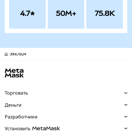
4.7
50M+
75.8K
ZRX/GLM
Нижний колонтитул сайта MetaMask
Торговать
Торговля
Деньги
Swaps
Покупайте
Разработчики
Прогнозы
НОВИНКА
Карта
Документация для разработчиков
Установить MetaMask
Перпы
НОВИНКА