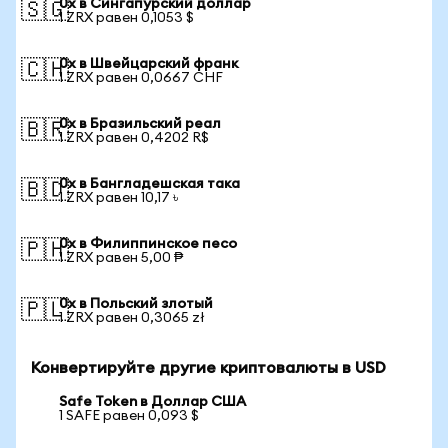
0x в Сингапурский доллар
🇸🇬
1 ZRX равен 0,1053 $
0x в Швейцарский франк
🇨🇭
1 ZRX равен 0,0667 CHF
0x в Бразильский реал
🇧🇷
1 ZRX равен 0,4202 R$
0x в Бангладешская така
🇧🇩
1 ZRX равен 10,17 ৳
0x в Филиппинское песо
🇵🇭
1 ZRX равен 5,00 ₱
0x в Польский злотый
🇵🇱
1 ZRX равен 0,3065 zł
Конвертируйте другие криптовалюты в USD
Safe Token в Доллар США
1 SAFE равен 0,093 $