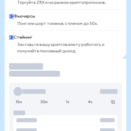
Торгуйте ZRX и на рынках криптопрогнозов.
Фьючерсы
Лонг или шорт токенов с плечом до 50x.
Стейкинг
Заставьте вашу криптовалюту работать и
получайте пассивный доход.
Торговать
15м
30м
1ч
4ч
1Д