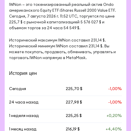
IWNon — это токенизированный реальный актив Ondo 
американского Equity ETF iShares Russell 2000 Value ETF. 
Сегодня, 7 августа 2026 г. 11:52 UTC, торгуется по цене 
225,7 $ с рыночной капитализацией 5 576 027 $ и 
объемом торгов за 24 часа 54 549 $.
Исторический максимум IWNon составил 231,14 $. 
Исторический минимум IWNon составил 231,14 $. Вы 
можете покупать, продавать, обменивать, управлять и 
торговать IWNon напрямую в MetaMask.
История цен
Сегодня
225,70 $
-1,00%
24 часа назад
227,98 $
-1,00%
1 неделя назад
225,25 $
+0,20%
1 месяц назад
216,19 $
+4,40%