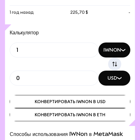
1 год назад
225,70 $
-
Калькулятор
IWNON
USD
КОНВЕРТИРОВАТЬ IWNON В USD
КОНВЕРТИРОВАТЬ IWNON В ETH
КОНВЕРТИРОВАТЬ IWNON В USD
КОНВЕРТИРОВАТЬ IWNON В ETH
Способы использования IWNon в MetaMask