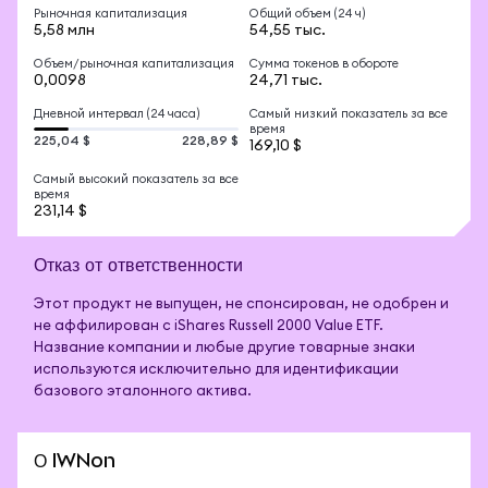
Рыночная капитализация
Общий объем (24 ч)
5,58 млн
54,55 тыс.
Объем/рыночная капитализация
Сумма токенов в обороте
0,0098
24,71 тыс.
Дневной интервал (24 часа)
Самый низкий показатель за все
время
225,04 $
228,89 $
169,10 $
Самый высокий показатель за все
время
231,14 $
Отказ от ответственности
Этот продукт не выпущен, не спонсирован, не одобрен и
не аффилирован с iShares Russell 2000 Value ETF.
Название компании и любые другие товарные знаки
используются исключительно для идентификации
базового эталонного актива.
О IWNon