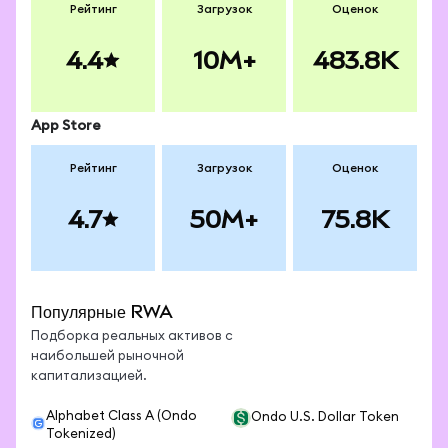
неликвидны, токенизированные реальные
Рейтинг
Загрузок
Оценок
активы могут использоваться в DeFi для
кредитования, залогового обеспечения и
4.4
10M+
483.8K
фарминга доходности.
App Store
Рейтинг
Загрузок
Оценок
4.7
50M+
75.8K
Популярные RWA
Подборка реальных активов с
наибольшей рыночной
капитализацией.
Alphabet Class A (Ondo
Ondo U.S. Dollar Token
Tokenized)