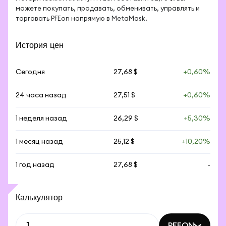
можете покупать, продавать, обменивать, управлять и 
торговать PFEon напрямую в MetaMask.
История цен
Сегодня
27,68 $
+0,60%
24 часа назад
27,51 $
+0,60%
1 неделя назад
26,29 $
+5,30%
1 месяц назад
25,12 $
+10,20%
1 год назад
27,68 $
-
Калькулятор
PFEON