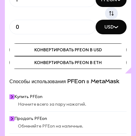
USD
КОНВЕРТИРОВАТЬ PFEON В USD
КОНВЕРТИРОВАТЬ PFEON В ETH
КОНВЕРТИРОВАТЬ PFEON В USD
КОНВЕРТИРОВАТЬ PFEON В ETH
Способы использования PFEon в MetaMask
Купить PFEon
Начните всего за пару нажатий.
Продать PFEon
Обменяйте PFEon на наличные.