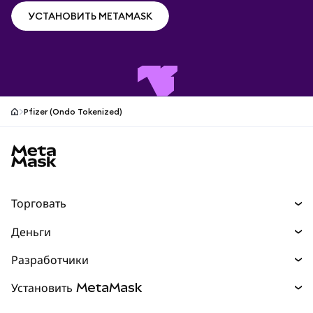
УСТАНОВИТЬ METAMASK
УСТАНОВИТЬ METAMASK
Pfizer (Ondo Tokenized)
Нижний колонтитул сайта MetaMask
Торговать
Торговля
Деньги
Swaps
Покупайте
Разработчики
Прогнозы
НОВИНКА
Карта
Документация для разработчиков
Установить MetaMask
Перпы
НОВИНКА
mUSD
НОВИНКА
Инфопанель
Защита транзакций