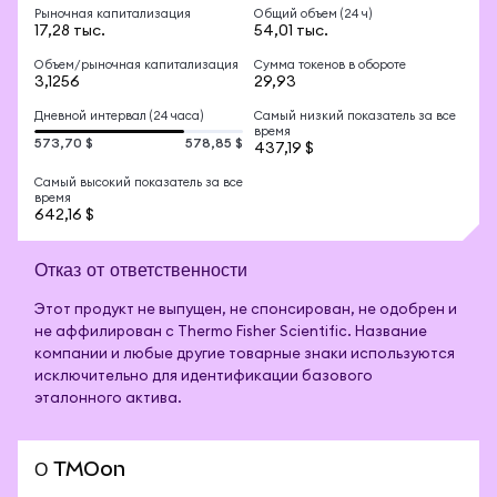
Рыночная капитализация
Общий объем (24 ч)
17,28 тыс.
54,01 тыс.
Объем/рыночная капитализация
Сумма токенов в обороте
3,1256
29,93
Дневной интервал (24 часа)
Самый низкий показатель за все
время
573,70 $
578,85 $
437,19 $
Самый высокий показатель за все
время
642,16 $
Отказ от ответственности
Этот продукт не выпущен, не спонсирован, не одобрен и
не аффилирован с Thermo Fisher Scientific. Название
компании и любые другие товарные знаки используются
исключительно для идентификации базового
эталонного актива.
О TMOon