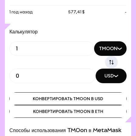
1 год назад
577,41 $
-
Калькулятор
TMOON
USD
КОНВЕРТИРОВАТЬ TMOON В USD
КОНВЕРТИРОВАТЬ TMOON В ETH
КОНВЕРТИРОВАТЬ TMOON В USD
КОНВЕРТИРОВАТЬ TMOON В ETH
Способы использования TMOon в MetaMask