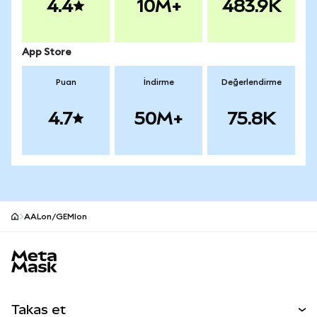
4.4
10M+
483.9K
App Store
Puan
İndirme
Değerlendirme
4.7
50M+
75.8K
AALon/GEMIon
MetaMask site alt bilgisi
Takas et