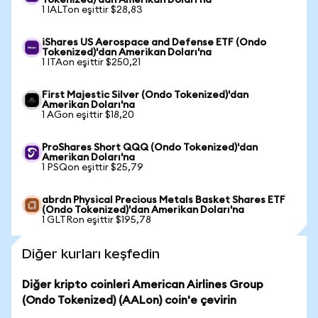
Tokenized)'dan Amerikan Doları'na
1 IALTon eşittir $28,83
iShares US Aerospace and Defense ETF (Ondo
Tokenized)'dan Amerikan Doları'na
1 ITAon eşittir $250,21
First Majestic Silver (Ondo Tokenized)'dan
Amerikan Doları'na
1 AGon eşittir $18,20
ProShares Short QQQ (Ondo Tokenized)'dan
Amerikan Doları'na
1 PSQon eşittir $25,79
abrdn Physical Precious Metals Basket Shares ETF
(Ondo Tokenized)'dan Amerikan Doları'na
1 GLTRon eşittir $195,78
Diğer kurları keşfedin
Diğer kripto coinleri American Airlines Group
(Ondo Tokenized) (AALon) coin'e çevirin