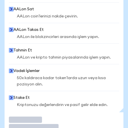
AALon Sat
AALon coin'lerinizi nakde çevirin.
AALon Takas Et
AALon ile blokzincirleri arasında işlem yapın.
Tahmin Et
AALon ve kripto tahmin piyasalarında işlem yapın.
Vadeli İşlemler
50x kaldıraca kadar token'larda uzun veya kısa
pozisyon alın.
Stake Et
Kriptonuzu değerlendirin ve pasif gelir elde edin.
İşlem Yap