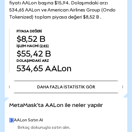
fiyatı AALon başına $15,94. Dolaşımdaki arzı
534,65 AALon ve American Airlines Group (Ondo
Tokenized) toplam piyasa değeri $8,52 B .
PIYASA DEĞERI
$8,52 B
İŞLEM HACMI
(24S)
$55,42 B
DOLAŞIMDAKI ARZ
534,65
AALon
DAHA FAZLA İSTATİSTİK GÖR
DAHA FAZLA İSTATİSTİK GÖR
MetaMask'ta AALon ile neler yapılır
AALon Satın Al
Birkaç dokunuşla satın alın.