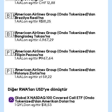
1 AALon eşittir CHF 12,88
American Airlines Group (Ondo Tokenized)'dan
🇧🇷
Brezilya Reali'na
1 AALon eşittir R$81,25
American Airlines Group (Ondo Tokenized)'dan
🇧🇩
Bangladeş Takası'na
1 AALon eşittir ৳1.967,29
American Airlines Group (Ondo Tokenized)'dan
🇵🇭
Filipin Pezosu'na
1 AALon eşittir ₱967,64
American Airlines Group (Ondo Tokenized)'dan
🇵🇱
Polonya Zlotisi'na
1 AALon eşittir zł 59,22
Diğer RWA'ları USD'ye dönüştür
Global X NASDAQ 100 Covered Call ETF (Ondo
Tokenized)'dan Amerikan Doları'na
1 QYLDon eşittir $18,53