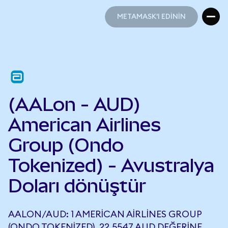
METAMASK'I EDİNİN
METAMASK'I EDİNİN
(AALon - AUD)
American Airlines
Group (Ondo
Tokenized) - Avustralya
Doları dönüştür
AALON/AUD: 1 AMERICAN AIRLINES GROUP
(ONDO TOKENIZED), 22,5547 AUD DEĞERINE