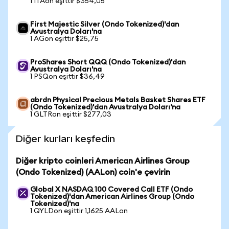
1 ITAon eşittir $354,05
First Majestic Silver (Ondo Tokenized)'dan
Avustralya Doları'na
1 AGon eşittir $25,75
ProShares Short QQQ (Ondo Tokenized)'dan
Avustralya Doları'na
1 PSQon eşittir $36,49
abrdn Physical Precious Metals Basket Shares ETF
(Ondo Tokenized)'dan Avustralya Doları'na
1 GLTRon eşittir $277,03
Diğer kurları keşfedin
Diğer kripto coinleri American Airlines Group
(Ondo Tokenized) (AALon) coin'e çevirin
Global X NASDAQ 100 Covered Call ETF (Ondo
Tokenized)'dan American Airlines Group (Ondo
Tokenized)'na
1 QYLDon eşittir 1,1625 AALon