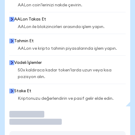
AALon coin'lerinizi nakde çevirin.
AALon Takas Et
AALon ile blokzincirleri arasında işlem yapın.
Tahmin Et
AALon ve kripto tahmin piyasalarında işlem yapın.
Vadeli İşlemler
50x kaldıraca kadar token'larda uzun veya kısa
pozisyon alın.
Stake Et
Kriptonuzu değerlendirin ve pasif gelir elde edin.
İşlem Yap