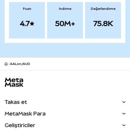
Puan
İndirme
Değerlendirme
4.7
50M+
75.8K
AALon/AUD
MetaMask site alt bilgisi
Takas et
Takas İşlemleri
MetaMask Para
Tahmin Et
YENİ
Kripto Al
Geliştiriciler
Perps
YENİ