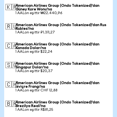
American Airlines Group (Ondo Tokenized)'dan
🇰🇷
Güney Kore Wonu'na
1 AALon eşittir ₩22.440,96
American Airlines Group (Ondo Tokenized)'dan Rus
🇷🇺
Rublesi'na
1 AALon eşittir ₽1.311,27
American Airlines Group (Ondo Tokenized)'dan
🇨🇦
Kanada Doları'na
1 AALon eşittir $22,24
American Airlines Group (Ondo Tokenized)'dan
🇸🇬
Singapur Doları'na
1 AALon eşittir $20,37
American Airlines Group (Ondo Tokenized)'dan
🇨🇭
İsviçre Frangı'na
1 AALon eşittir CHF 12,88
American Airlines Group (Ondo Tokenized)'dan
🇧🇷
Brezilya Reali'na
1 AALon eşittir R$81,25