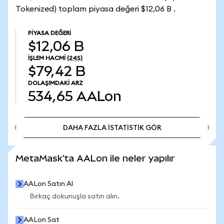
Tokenized) toplam piyasa değeri $12,06 B .
PIYASA DEĞERI
$12,06 B
İŞLEM HACMI
(24S)
$79,42 B
DOLAŞIMDAKI ARZ
534,65
AALon
DAHA FAZLA İSTATİSTİK GÖR
DAHA FAZLA İSTATİSTİK GÖR
MetaMask'ta AALon ile neler yapılır
AALon Satın Al
Birkaç dokunuşla satın alın.
AALon Sat