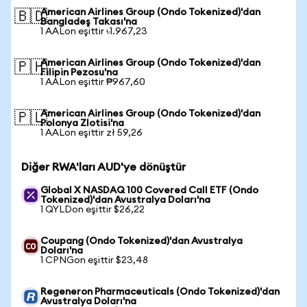
American Airlines Group (Ondo Tokenized)'dan
🇧🇩
Bangladeş Takası'na
1 AALon eşittir ৳1.967,23
American Airlines Group (Ondo Tokenized)'dan
🇵🇭
Filipin Pezosu'na
1 AALon eşittir ₱967,60
American Airlines Group (Ondo Tokenized)'dan
🇵🇱
Polonya Zlotisi'na
1 AALon eşittir zł 59,26
Diğer RWA'ları AUD'ye dönüştür
Global X NASDAQ 100 Covered Call ETF (Ondo
Tokenized)'dan Avustralya Doları'na
1 QYLDon eşittir $26,22
Coupang (Ondo Tokenized)'dan Avustralya
Doları'na
1 CPNGon eşittir $23,48
Regeneron Pharmaceuticals (Ondo Tokenized)'dan
Avustralya Doları'na