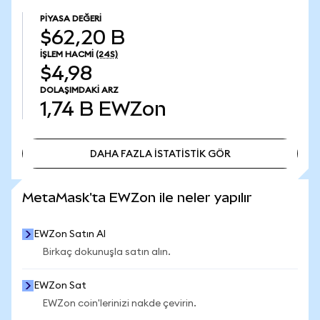
PIYASA DEĞERI
$62,20 B
İŞLEM HACMI
(24S)
$4,98
DOLAŞIMDAKI ARZ
1,74 B
EWZon
DAHA FAZLA İSTATİSTİK GÖR
DAHA FAZLA İSTATİSTİK GÖR
MetaMask'ta EWZon ile neler yapılır
EWZon Satın Al
Birkaç dokunuşla satın alın.
EWZon Sat
EWZon coin'lerinizi nakde çevirin.