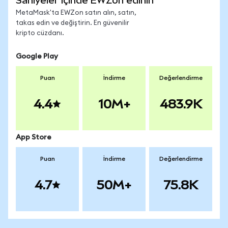
Saniyeler içinde EWZon edinin
MetaMask'ta EWZon satın alın, satın,
takas edin ve değiştirin. En güvenilir
kripto cüzdanı.
Google Play
Puan
İndirme
Değerlendirme
4.4
10M+
483.9K
App Store
Puan
İndirme
Değerlendirme
4.7
50M+
75.8K