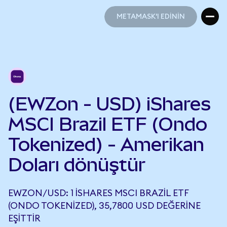
METAMASK'I EDİNİN
METAMASK'I EDİNİN
(EWZon - USD) iShares
MSCI Brazil ETF (Ondo
Tokenized) - Amerikan
Doları dönüştür
EWZON/USD: 1 ISHARES MSCI BRAZIL ETF
(ONDO TOKENIZED), 35,7800 USD DEĞERINE
EŞITTIR