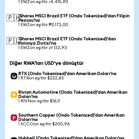
1 EWZon eşittir ৳4.415,90
iShares MSCI Brazil ETF (Ondo Tokenized)'dan Filipin
🇵🇭
Pezosu'na
1 EWZon eşittir ₱2.172,00
iShares MSCI Brazil ETF (Ondo Tokenized)'dan
🇵🇱
Polonya Zlotisi'na
1 EWZon eşittir zł 132,93
Diğer RWA'ları USD'ye dönüştür
RTX (Ondo Tokenized)'dan Amerikan Doları'na
1 RTXon eşittir $222,83
Rivian Automotive (Ondo Tokenized)'dan Amerikan
Doları'na
1 RIVNon eşittir $16,11
Southern Copper (Ondo Tokenized)'dan Amerikan
Doları'na
1 SCCOon eşittir $200,96
Hubbell (Ondo Tokenized)'dan Amerikan Doları'na