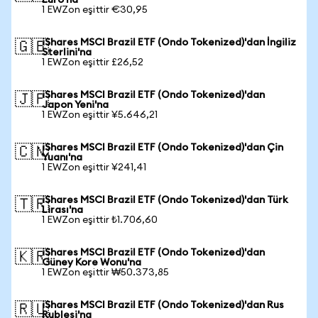
Euro'na
1 EWZon eşittir €30,95
iShares MSCI Brazil ETF (Ondo Tokenized)'dan İngiliz
🇬🇧
Sterlini'na
1 EWZon eşittir £26,52
iShares MSCI Brazil ETF (Ondo Tokenized)'dan
🇯🇵
Japon Yeni'na
1 EWZon eşittir ¥5.646,21
iShares MSCI Brazil ETF (Ondo Tokenized)'dan Çin
🇨🇳
Yuanı'na
1 EWZon eşittir ¥241,41
iShares MSCI Brazil ETF (Ondo Tokenized)'dan Türk
🇹🇷
Lirası'na
1 EWZon eşittir ₺1.706,60
iShares MSCI Brazil ETF (Ondo Tokenized)'dan
🇰🇷
Güney Kore Wonu'na
1 EWZon eşittir ₩50.373,85
iShares MSCI Brazil ETF (Ondo Tokenized)'dan Rus
🇷🇺
Rublesi'na