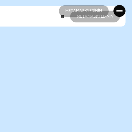
METAMASK'I EDİNİN
METAMASK'I EDİNİN
METAMASK'I EDİNİN
METAMASK'I EDİNİN