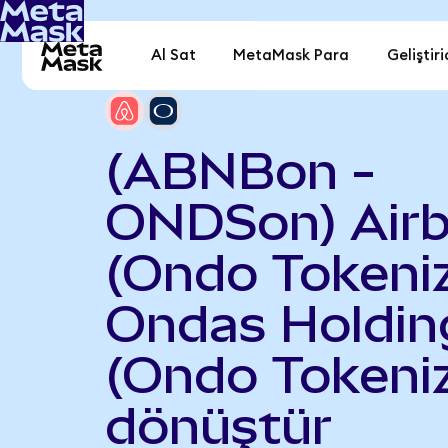
Al Sat
MetaMask Para
Geliştiri
(ABNBon -
ONDSon) Air
(Ondo Tokeniz
Ondas Holdin
(Ondo Tokeni
dönüştür