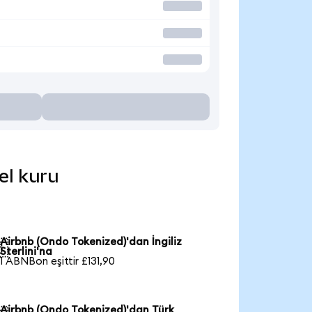
el kuru
Airbnb (Ondo Tokenized)'dan İngiliz

Sterlini'na
1 ABNBon eşittir £131,90
Airbnb (Ondo Tokenized)'dan Türk