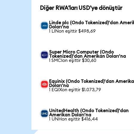
Diğer RWA'ları USD'ye dönüştür
Linde plc (Ondo Tokenized)'dan Ameri
Doları'na
1 LINon eşittir $498,69
Super Micro Computer (Ondo
Tokenized)'dan Amerikan Doları'na
1 SMCIon eşittir $30,60
Equinix (Ondo Tokenized)'dan Amerik
Doları'na
1 EQIXon eşittir $1.073,79
UnitedHealth (Ondo Tokenized)'dan
Amerikan Doları'na
1 UNHon eşittir $416,44