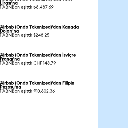

Lirası'na
1 ABNBon eşittir ₺8.487,69
Airbnb (Ondo Tokenized)'dan Kanada

Doları'na
1 ABNBon eşittir $248,25
Airbnb (Ondo Tokenized)'dan İsviçre

Frangı'na
1 ABNBon eşittir CHF 143,79
Airbnb (Ondo Tokenized)'dan Filipin

Pezosu'na
1 ABNBon eşittir ₱10.802,36