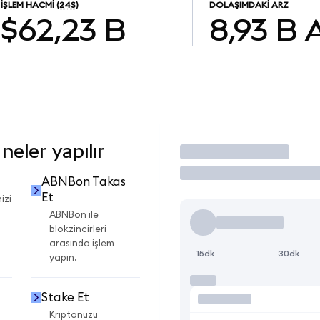
İŞLEM HACMI
(24S)
DOLAŞIMDAKI ARZ
$62,23 B
8,93 B
eler yapılır
İşlem Yap
ABNBon Takas
Et
izi
ABNBon ile
blokzincirleri
arasında işlem
15dk
30dk
yapın.
Stake Et
Kriptonuzu