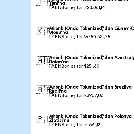
🇯🇵
Yeni'na
1 ABNBon eşittir ¥28.081,14
Airbnb (Ondo Tokenized)'dan Güney K
🇰🇷
Wonu'na
1 ABNBon eşittir ₩250.531,75
Airbnb (Ondo Tokenized)'dan Avustral
🇦🇺
Doları'na
1 ABNBon eşittir $251,80
Airbnb (Ondo Tokenized)'dan Brezilya
🇧🇷
Reali'na
1 ABNBon eşittir R$907,06
Airbnb (Ondo Tokenized)'dan Polonya
🇵🇱
Zlotisi'na
1 ABNBon eşittir zł 661,12