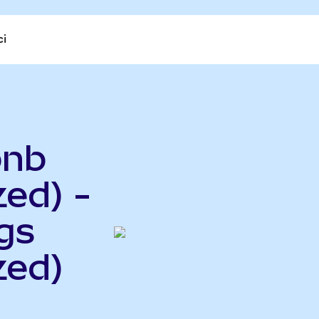
ci
bnb
ed) -
gs
zed)