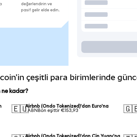
a
değerlendirin ve
pasif gelir elde edin.
oin'in çeşitli para birimlerinde günc
 ne kadar?
n
Airbnb (Ondo Tokenized)'dan Euro'na
🇪🇺
🇬
1 ABNBon eşittir €153,93
Airbnb (Ondo Tokenized)'dan Çin Yuanı'na