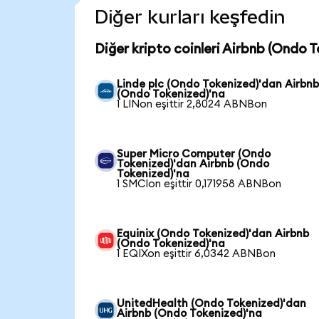
Diğer kurları keşfedin
Diğer kripto coinleri Airbnb (Ondo 
Linde plc (Ondo Tokenized)'dan Airbn
(Ondo Tokenized)'na
1 LINon eşittir 2,8024 ABNBon
Super Micro Computer (Ondo
Tokenized)'dan Airbnb (Ondo
Tokenized)'na
1 SMCIon eşittir 0,171958 ABNBon
Equinix (Ondo Tokenized)'dan Airbnb
(Ondo Tokenized)'na
1 EQIXon eşittir 6,0342 ABNBon
UnitedHealth (Ondo Tokenized)'dan
Airbnb (Ondo Tokenized)'na