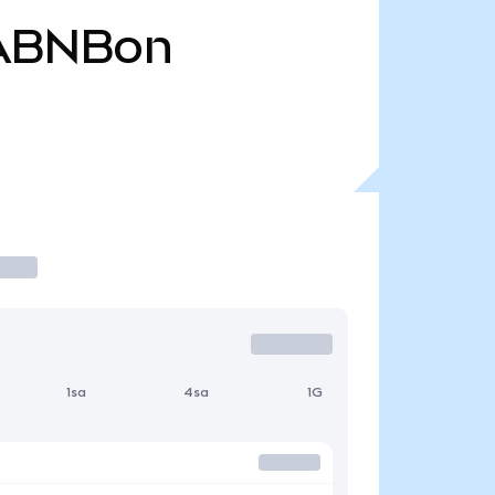
ABNBon
1sa
4sa
1G