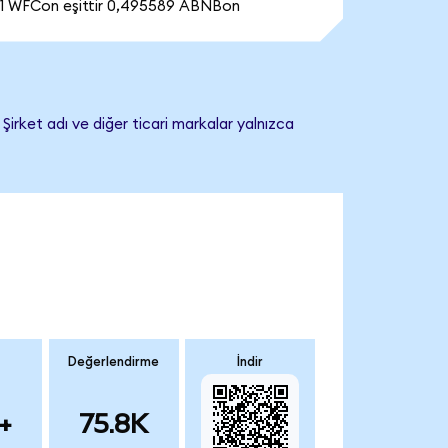
1 WFCon eşittir 0,495589 ABNBon
Şirket adı ve diğer ticari markalar yalnızca
Değerlendirme
İndir
+
75.8K