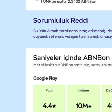
1 UNHon eşittir 2,3402 ABNBon
Sorumluluk Reddi
Bu ürün Airbnb tarafından ihraç edilmemiş, des
dayanak referans varlığını tanımlamak amacıyl
Saniyeler içinde ABNBon 
MetaMask'ta ABNBon satın alın, satın, takas ed
Google Play
Puan
İndirme
Değ
4.4
10M+
4