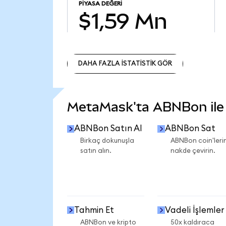
PIYASA DEĞERI
$1,59 Mn
DAHA FAZLA İSTATİSTİK GÖR
DAHA FAZLA İSTATİSTİK GÖR
MetaMask'ta ABNBon ile n
ABNBon Satın Al
ABNBon Sat
Birkaç dokunuşla
ABNBon coin'lerin
satın alın.
nakde çevirin.
Tahmin Et
Vadeli İşlemler
ABNBon ve kripto
50x kaldıraca