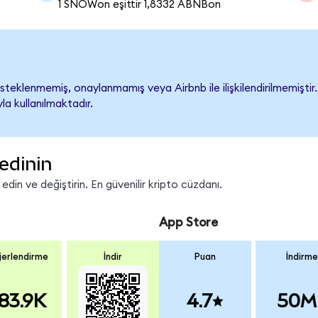
1 SNOWon eşittir 1,8332 ABNBon
teklenmemiş, onaylanmamış veya Airbnb ile ilişkilendirilmemiştir. 
a kullanılmaktadır.
edinin
in ve değiştirin. En güvenilir kripto cüzdanı.
App Store
erlendirme
İndir
Puan
İndirme
83.9K
4.7
50M