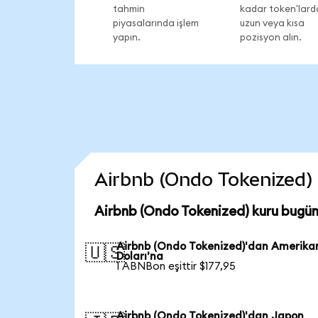
tahmin
kadar token'lard
piyasalarında işlem
uzun veya kısa
yapın.
pozisyon alın.
Airbnb (Ondo Tokenized) c
Airbnb (Ondo Tokenized) kuru bugün
Airbnb (Ondo Tokenized)'dan Amerika
🇺🇸
Doları'na
1 ABNBon eşittir $177,95
Airbnb (Ondo Tokenized)'dan Japon