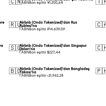
🇨🇳
🇹
1 ABNBon eşittir ¥1.200,64
ore
Airbnb (Ondo Tokenized)'dan Rus
🇷🇺
🇨
Rublesi'na
1 ABNBon eşittir ₽14.639,09
ya
Airbnb (Ondo Tokenized)'dan Singapur
🇸🇬
🇨
Doları'na
1 ABNBon eşittir $227,44
Airbnb (Ondo Tokenized)'dan Bangladeş
🇧🇩
🇵
Takası'na
1 ABNBon eşittir ৳21.962,28