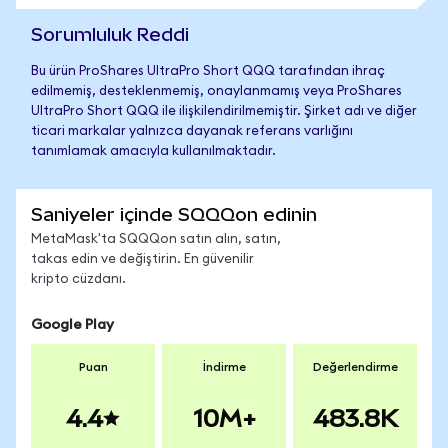
Sorumluluk Reddi
Bu ürün ProShares UltraPro Short QQQ tarafından ihraç
edilmemiş, desteklenmemiş, onaylanmamış veya ProShares
UltraPro Short QQQ ile ilişkilendirilmemiştir. Şirket adı ve diğer
ticari markalar yalnızca dayanak referans varlığını
tanımlamak amacıyla kullanılmaktadır.
Saniyeler içinde SQQQon edinin
MetaMask'ta SQQQon satın alın, satın,
takas edin ve değiştirin. En güvenilir
kripto cüzdanı.
Google Play
Puan
İndirme
Değerlendirme
4.4
10M+
483.8K