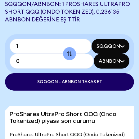
SQQQON/ABNBON: 1 PROSHARES ULTRAPRO
SHORT QQQ (ONDO TOKENIZED), 0,236135
ABNBON DEĞERINE EŞITTIR
SQQQON
ABNBON
SQQQON - ABNBON TAKAS ET
ProShares UltraPro Short QQQ (Ondo
Tokenized) piyasa son durumu
ProShares UltraPro Short QQQ (Ondo Tokenized)