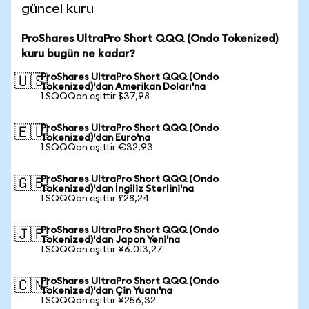
güncel kuru
ProShares UltraPro Short QQQ (Ondo Tokenized)
kuru bugün ne kadar?
ProShares UltraPro Short QQQ (Ondo
🇺🇸
Tokenized)'dan Amerikan Doları'na
1 SQQQon eşittir $37,98
ProShares UltraPro Short QQQ (Ondo
🇪🇺
Tokenized)'dan Euro'na
1 SQQQon eşittir €32,93
ProShares UltraPro Short QQQ (Ondo
🇬🇧
Tokenized)'dan İngiliz Sterlini'na
1 SQQQon eşittir £28,24
ProShares UltraPro Short QQQ (Ondo
🇯🇵
Tokenized)'dan Japon Yeni'na
1 SQQQon eşittir ¥6.013,27
ProShares UltraPro Short QQQ (Ondo
🇨🇳
Tokenized)'dan Çin Yuanı'na
1 SQQQon eşittir ¥256,32