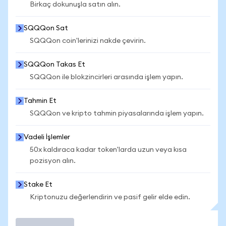
Birkaç dokunuşla satın alın.
SQQQon Sat
SQQQon coin'lerinizi nakde çevirin.
SQQQon Takas Et
SQQQon ile blokzincirleri arasında işlem yapın.
Tahmin Et
SQQQon ve kripto tahmin piyasalarında işlem yapın.
Vadeli İşlemler
50x kaldıraca kadar token'larda uzun veya kısa
pozisyon alın.
Stake Et
Kriptonuzu değerlendirin ve pasif gelir elde edin.
İşlem Yap