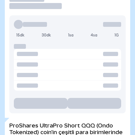
15dk
30dk
1sa
4sa
1G
ProShares UltraPro Short QQQ (Ondo
Tokenized) coin'in çeşitli para birimlerinde