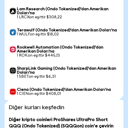
Lam Research (Ondo Tokenized)'dan Amerikan
Doları'na
1 LRCXon eşittir $308,22
Terawulf (Ondo Tokenized)'dan Amerikan Doları'na
1 WULFon eşittir $18,02
Rockwell Automation (Ondo Tokenized)'dan
Amerikan Doları'na
1 ROKon eşittir $445,13
SharpLink Gaming (Ondo Tokenized)'dan Amerikan
Doları'na
1 SBETon eşittir $6,31
Ciena (Ondo Tokenized)'dan Amerikan Doları'na
1 CIENon eşittir $408,01
Diğer kurları keşfedin
Diğer kripto coinleri ProShares UltraPro Short
QQQ (Ondo Tokenized) (SQQQon) coin'e çevirin