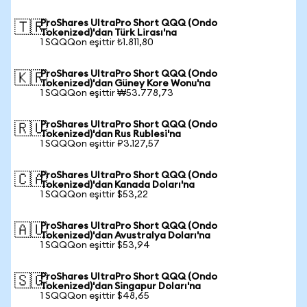
ProShares UltraPro Short QQQ (Ondo
🇹🇷
Tokenized)'dan Türk Lirası'na
1 SQQQon eşittir ₺1.811,80
ProShares UltraPro Short QQQ (Ondo
🇰🇷
Tokenized)'dan Güney Kore Wonu'na
1 SQQQon eşittir ₩53.778,73
ProShares UltraPro Short QQQ (Ondo
🇷🇺
Tokenized)'dan Rus Rublesi'na
1 SQQQon eşittir ₽3.127,57
ProShares UltraPro Short QQQ (Ondo
🇨🇦
Tokenized)'dan Kanada Doları'na
1 SQQQon eşittir $53,22
ProShares UltraPro Short QQQ (Ondo
🇦🇺
Tokenized)'dan Avustralya Doları'na
1 SQQQon eşittir $53,94
ProShares UltraPro Short QQQ (Ondo
🇸🇬
Tokenized)'dan Singapur Doları'na
1 SQQQon eşittir $48,65