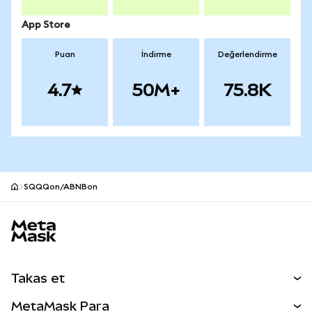
App Store
Puan
İndirme
Değerlendirme
4.7
50M+
75.8K
SQQQon/ABNBon
MetaMask site alt bilgisi
Takas et
Takas İşlemleri
MetaMask Para