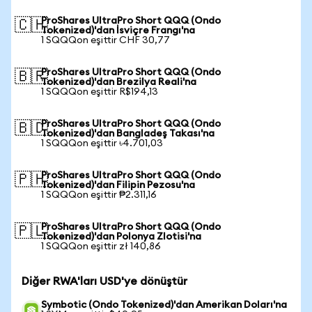
ProShares UltraPro Short QQQ (Ondo
🇨🇭
Tokenized)'dan İsviçre Frangı'na
1 SQQQon eşittir CHF 30,77
ProShares UltraPro Short QQQ (Ondo
🇧🇷
Tokenized)'dan Brezilya Reali'na
1 SQQQon eşittir R$194,13
ProShares UltraPro Short QQQ (Ondo
🇧🇩
Tokenized)'dan Bangladeş Takası'na
1 SQQQon eşittir ৳4.701,03
ProShares UltraPro Short QQQ (Ondo
🇵🇭
Tokenized)'dan Filipin Pezosu'na
1 SQQQon eşittir ₱2.311,16
ProShares UltraPro Short QQQ (Ondo
🇵🇱
Tokenized)'dan Polonya Zlotisi'na
1 SQQQon eşittir zł 140,86
Diğer RWA'ları USD'ye dönüştür
Symbotic (Ondo Tokenized)'dan Amerikan Doları'na