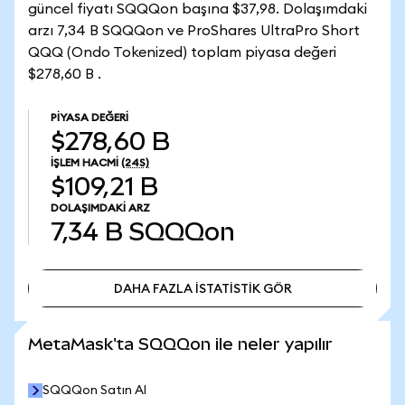
güncel fiyatı SQQQon başına $37,98. Dolaşımdaki
arzı 7,34 B SQQQon ve ProShares UltraPro Short
QQQ (Ondo Tokenized) toplam piyasa değeri
$278,60 B .
PIYASA DEĞERI
$278,60 B
İŞLEM HACMI
(24S)
$109,21 B
DOLAŞIMDAKI ARZ
7,34 B
SQQQon
DAHA FAZLA İSTATİSTİK GÖR
DAHA FAZLA İSTATİSTİK GÖR
MetaMask'ta SQQQon ile neler yapılır
SQQQon Satın Al