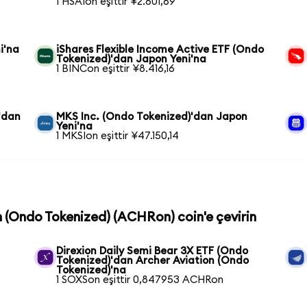
1 HSAIon eşittir ¥2.801,69
i'na
iShares Flexible Income Active ETF (Ondo
Tokenized)'dan Japon Yeni'na
1 BINCon eşittir ¥8.416,16
'dan
MKS Inc. (Ondo Tokenized)'dan Japon
Yeni'na
1 MKSIon eşittir ¥47.150,14
on (Ondo Tokenized) (ACHRon) coin'e çevirin
Direxion Daily Semi Bear 3X ETF (Ondo
Tokenized)'dan Archer Aviation (Ondo
Tokenized)'na
1 SOXSon eşittir 0,847953 ACHRon