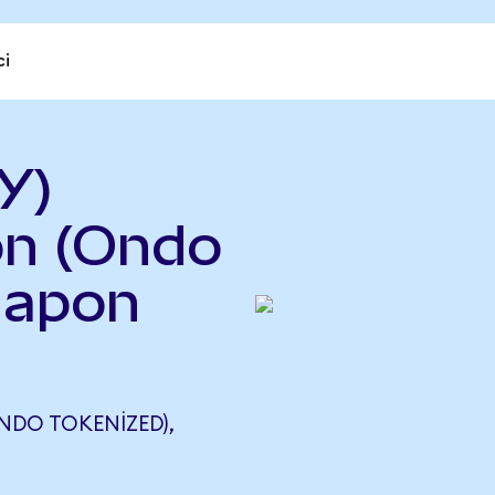
ci
Y)
on (Ondo
Japon
NDO TOKENIZED),