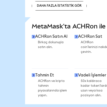
DAHA FAZLA İSTATİSTİK GÖR
DAHA FAZLA İSTATİSTİK GÖR
MetaMask'ta ACHRon ile n
ACHRon Satın Al
ACHRon Sat
Birkaç dokunuşla
ACHRon
satın alın.
coin'lerinizi nakd
çevirin.
Tahmin Et
Vadeli İşlemler
ACHRon ve kripto
50x kaldıraca
tahmin
kadar token'lard
piyasalarında işlem
uzun veya kısa
yapın.
pozisyon alın.