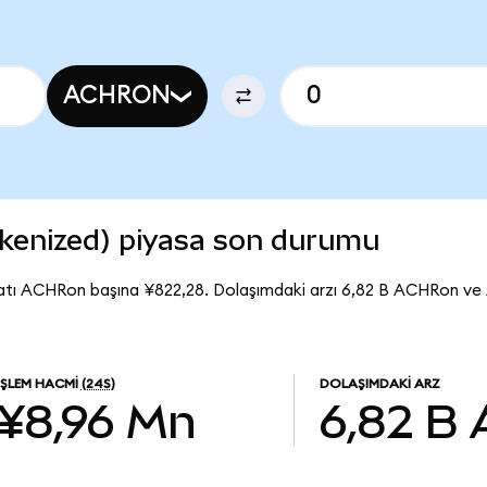
ACHRON
okenized) piyasa son durumu
yatı ACHRon başına ¥822,28. Dolaşımdaki arzı 6,82 B ACHRon ve
İŞLEM HACMI
(24S)
DOLAŞIMDAKI ARZ
¥8,96 Mn
6,82 B