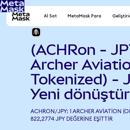
Al Sat
MetaMask Para
Geliştiri
(ACHRon - JP
Archer Aviati
Tokenized) - 
Yeni dönüştür
ACHRON/JPY: 1 ARCHER AVIATION (O
822,2774 JPY DEĞERINE EŞITTIR