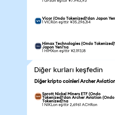
1 GFSon eşittir ¥7.943,93
Vicor (Ondo Tokenized)'dan Japon Yen
1 VICRon eşittir ¥35.296,84
Himax Technologies (Ondo Tokenized)
Japon Yeni'na
1 HIMXon eşittir ¥2.193,18
Diğer kurları keşfedin
Diğer kripto coinleri Archer Aviati
Sprott Nickel Miners ETF (Ondo
Tokenized)'dan Archer Aviation (Ondo
Tokenized)'na
1 NIKLon eşittir 2,6961 ACHRon