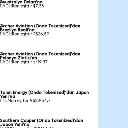

Avustralya Doları'na
1 ACHRon eşittir $7,38
Archer Aviation (Ondo Tokenized)'dan

Brezilya Reali'na
1 ACHRon eşittir R$26,59
Archer Aviation (Ondo Tokenized)'dan

Polonya Zlotisi'na
1 ACHRon eşittir zł 19,37
Talen Energy (Ondo Tokenized)'dan Japon
Yeni'na
1 TLNon eşittir ¥53.954,7
Southern Copper (Ondo Tokenized)'dan
Japon Yeni'na