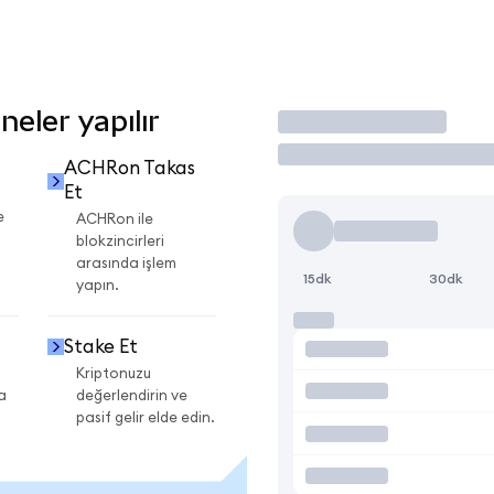
eler yapılır
İşlem Yap
ACHRon Takas
Et
e
ACHRon ile
blokzincirleri
arasında işlem
15dk
30dk
yapın.
Stake Et
Kriptonuzu
a
değerlendirin ve
pasif gelir elde edin.