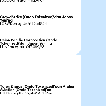
1 SCCOon eşittir ¥31.164,04
CrowdStrike (Ondo Tokenized)'dan Japon
Yeni'na
1 CRWDon eşittir ¥130.619,24
Union Pacific Corporation (Ondo
Tokenized)'dan Japon Yeni'na
1 UNPon eşittir ¥47.089,93
Talen Energy (Ondo Tokenized)'dan Archer
Aviation (Ondo Tokenized)'na
1 TLNon eşittir 65,6162 ACHRon