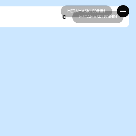
METAMASK'I EDİNİN
METAMASK'I EDİNİN
METAMASK'I EDİNİN
METAMASK'I EDİNİN