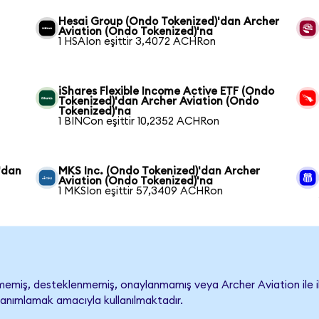
n
Hesai Group (Ondo Tokenized)'dan Archer
Aviation (Ondo Tokenized)'na
1 HSAIon eşittir 3,4072 ACHRon
iShares Flexible Income Active ETF (Ondo
Tokenized)'dan Archer Aviation (Ondo
Tokenized)'na
1 BINCon eşittir 10,2352 ACHRon
'dan
MKS Inc. (Ondo Tokenized)'dan Archer
Aviation (Ondo Tokenized)'na
1 MKSIon eşittir 57,3409 ACHRon
emiş, desteklenmemiş, onaylanmamış veya Archer Aviation ile ilişki
tanımlamak amacıyla kullanılmaktadır.