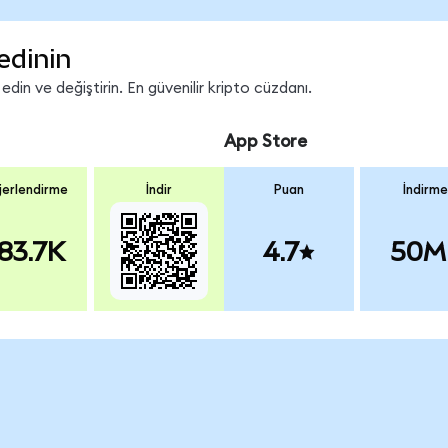
edinin
in ve değiştirin. En güvenilir kripto cüzdanı.
App Store
erlendirme
İndir
Puan
İndirme
83.7K
4.7
50M