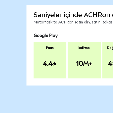
Saniyeler içinde ACHRon 
MetaMask'ta ACHRon satın alın, satın, takas ed
Google Play
Puan
İndirme
Değ
4.4
10M+
4