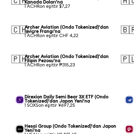
🇨🇦
🇦
Kanada Doları'na
1 ACHRon eşittir $7,27
Archer Aviation (Ondo Tokenized)'dan
🇨🇭
🇧
İsviçre Frangı'na
1 ACHRon eşittir CHF 4,22
Archer Aviation (Ondo Tokenized)'dan
🇵🇭
🇵
Filipin Pezosu'na
1 ACHRon eşittir ₱315,23
Direxion Daily Semi Bear 3X ETF (Ondo
Tokenized)'dan Japon Yeni'na
1 SOXSon eşittir ¥697,25
n
Hesai Group (Ondo Tokenized)'dan Japon
Yeni'na