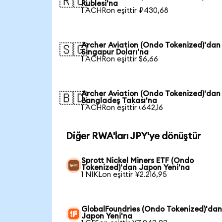
🇷🇺
Rublesi'na
1 ACHRon eşittir ₽430,68
Archer Aviation (Ondo Tokenized)'dan
🇸🇬
Singapur Doları'na
1 ACHRon eşittir $6,66
Archer Aviation (Ondo Tokenized)'dan
🇧🇩
Bangladeş Takası'na
1 ACHRon eşittir ৳642,16
Diğer RWA'ları JPY'ye dönüştür
Sprott Nickel Miners ETF (Ondo
Tokenized)'dan Japon Yeni'na
1 NIKLon eşittir ¥2.216,95
GlobalFoundries (Ondo Tokenized)'da
Japon Yeni'na