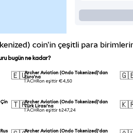
enized) coin'in çeşitli para birimler
uru bugün ne kadar?
Archer Aviation (Ondo Tokenized)'dan
🇪🇺
🇬
Euro'na
1 ACHRon eşittir €4,50
 Çin
Archer Aviation (Ondo Tokenized)'dan
🇹🇷
🇰
Türk Lirası'na
1 ACHRon eşittir ₺247,24
 Rus
Archer Aviation (Ondo Tokenized)'dan