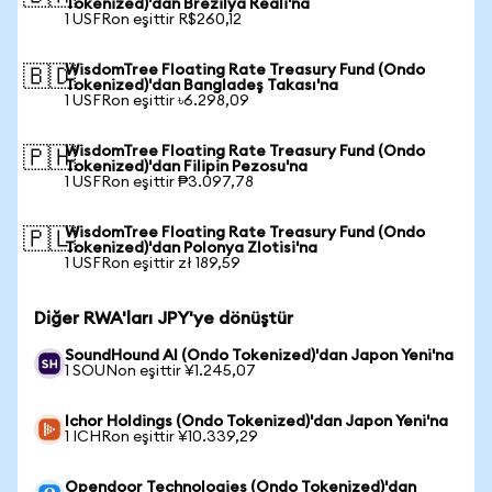
Tokenized)'dan Brezilya Reali'na
1 USFRon eşittir R$260,12
WisdomTree Floating Rate Treasury Fund (Ondo
🇧🇩
Tokenized)'dan Bangladeş Takası'na
1 USFRon eşittir ৳6.298,09
WisdomTree Floating Rate Treasury Fund (Ondo
🇵🇭
Tokenized)'dan Filipin Pezosu'na
1 USFRon eşittir ₱3.097,78
WisdomTree Floating Rate Treasury Fund (Ondo
🇵🇱
Tokenized)'dan Polonya Zlotisi'na
1 USFRon eşittir zł 189,59
Diğer RWA'ları JPY'ye dönüştür
SoundHound AI (Ondo Tokenized)'dan Japon Yeni'na
1 SOUNon eşittir ¥1.245,07
Ichor Holdings (Ondo Tokenized)'dan Japon Yeni'na
1 ICHRon eşittir ¥10.339,29
Opendoor Technologies (Ondo Tokenized)'dan