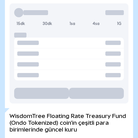
15dk
30dk
1sa
4sa
1G
WisdomTree Floating Rate Treasury Fund
(Ondo Tokenized) coin'in çeşitli para
birimlerinde güncel kuru