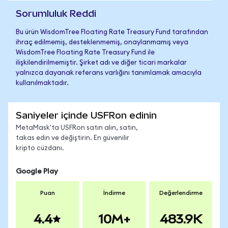
Sorumluluk Reddi
Bu ürün WisdomTree Floating Rate Treasury Fund tarafından
ihraç edilmemiş, desteklenmemiş, onaylanmamış veya
WisdomTree Floating Rate Treasury Fund ile
ilişkilendirilmemiştir. Şirket adı ve diğer ticari markalar
yalnızca dayanak referans varlığını tanımlamak amacıyla
kullanılmaktadır.
Saniyeler içinde USFRon edinin
MetaMask'ta USFRon satın alın, satın,
takas edin ve değiştirin. En güvenilir
kripto cüzdanı.
Google Play
Puan
İndirme
Değerlendirme
4.4
10M+
483.9K