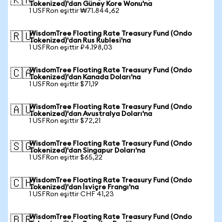
🇰🇷
Tokenized)'dan Güney Kore Wonu'na
1 USFRon eşittir ₩71.844,62
WisdomTree Floating Rate Treasury Fund (Ondo
🇷🇺
Tokenized)'dan Rus Rublesi'na
1 USFRon eşittir ₽4.198,03
WisdomTree Floating Rate Treasury Fund (Ondo
🇨🇦
Tokenized)'dan Kanada Doları'na
1 USFRon eşittir $71,19
WisdomTree Floating Rate Treasury Fund (Ondo
🇦🇺
Tokenized)'dan Avustralya Doları'na
1 USFRon eşittir $72,21
WisdomTree Floating Rate Treasury Fund (Ondo
🇸🇬
Tokenized)'dan Singapur Doları'na
1 USFRon eşittir $65,22
WisdomTree Floating Rate Treasury Fund (Ondo
🇨🇭
Tokenized)'dan İsviçre Frangı'na
1 USFRon eşittir CHF 41,23
WisdomTree Floating Rate Treasury Fund (Ondo
🇧🇷