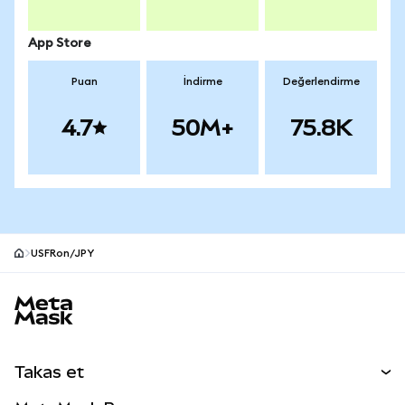
App Store
Puan
İndirme
Değerlendirme
4.7
50M+
75.8K
USFRon/JPY
MetaMask site alt bilgisi
Takas et
Takas İşlemleri