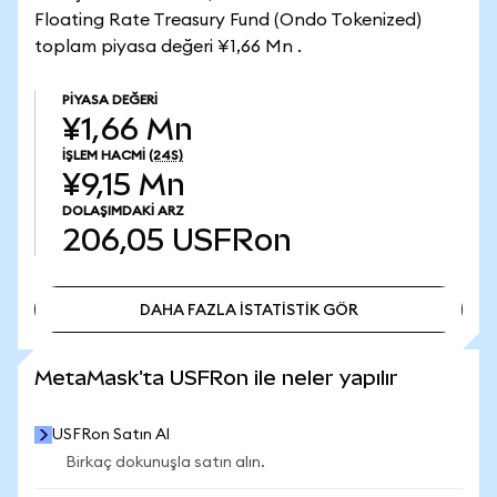
Floating Rate Treasury Fund (Ondo Tokenized)
toplam piyasa değeri ¥1,66 Mn .
PIYASA DEĞERI
¥1,66 Mn
İŞLEM HACMI
(24S)
¥9,15 Mn
DOLAŞIMDAKI ARZ
206,05
USFRon
DAHA FAZLA İSTATİSTİK GÖR
DAHA FAZLA İSTATİSTİK GÖR
MetaMask'ta USFRon ile neler yapılır
USFRon Satın Al
Birkaç dokunuşla satın alın.