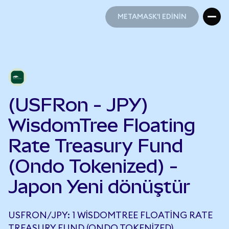
METAMASK'I EDİNİN
METAMASK'I EDİNİN
(USFRon - JPY)
WisdomTree Floating
Rate Treasury Fund
(Ondo Tokenized) -
Japon Yeni dönüştür
USFRON/JPY: 1 WISDOMTREE FLOATING RATE
TREASURY FUND (ONDO TOKENIZED),