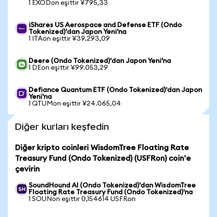
1 EXODon eşittir ¥795,33
iShares US Aerospace and Defense ETF (Ondo
Tokenized)'dan Japon Yeni'na
1 ITAon eşittir ¥39.293,09
Deere (Ondo Tokenized)'dan Japon Yeni'na
1 DEon eşittir ¥99.053,29
Defiance Quantum ETF (Ondo Tokenized)'dan Japon
Yeni'na
1 QTUMon eşittir ¥24.065,04
Diğer kurları keşfedin
Diğer kripto coinleri WisdomTree Floating Rate
Treasury Fund (Ondo Tokenized) (USFRon) coin'e
çevirin
SoundHound AI (Ondo Tokenized)'dan WisdomTree
Floating Rate Treasury Fund (Ondo Tokenized)'na
1 SOUNon eşittir 0,154614 USFRon