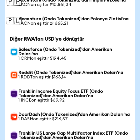
Accenture (Ondo Tokenized)'dan Filipin Pezosu'na
🇵🇭
1 ACNon eşittir ₱10.861,34
Accenture (Ondo Tokenized)'dan Polonya Zlotisi'na
🇵🇱
1 ACNon eşittir zł 665,21
Diğer RWA'ları USD'ye dönüştür
Salesforce (Ondo Tokenized)'dan Amerikan
Doları'na
1 CRMon eşittir $194,45
Reddit (Ondo Tokenized)'dan Amerikan Doları'na
1 RDDTon eşittir $163,14
Franklin Income Equity Focus ETF (Ondo
Tokenized)'dan Amerikan Doları'na
1 INCEon eşittir $69,92
DoorDash (Ondo Tokenized)'dan Amerikan Doları'na
1 DASHon eşittir $216,57
Franklin US Large Cap Multifactor Index ETF (Ondo
Tokenized)'dan Amerikan Doları'na