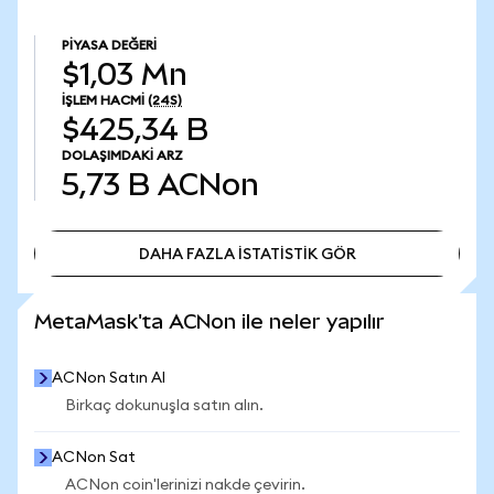
PIYASA DEĞERI
$1,03 Mn
İŞLEM HACMI
(24S)
$425,34 B
DOLAŞIMDAKI ARZ
5,73 B
ACNon
DAHA FAZLA İSTATİSTİK GÖR
DAHA FAZLA İSTATİSTİK GÖR
MetaMask'ta ACNon ile neler yapılır
ACNon Satın Al
Birkaç dokunuşla satın alın.
ACNon Sat
ACNon coin'lerinizi nakde çevirin.