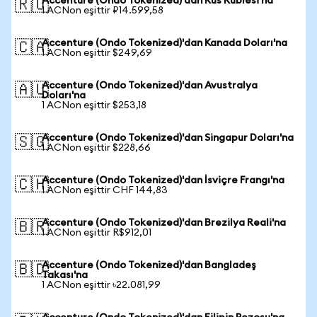
Accenture (Ondo Tokenized)'dan Rus Rublesi'na
🇷🇺
1 ACNon eşittir ₽14.599,58
Accenture (Ondo Tokenized)'dan Kanada Doları'na
🇨🇦
1 ACNon eşittir $249,69
Accenture (Ondo Tokenized)'dan Avustralya
🇦🇺
Doları'na
1 ACNon eşittir $253,18
Accenture (Ondo Tokenized)'dan Singapur Doları'na
🇸🇬
1 ACNon eşittir $228,66
Accenture (Ondo Tokenized)'dan İsviçre Frangı'na
🇨🇭
1 ACNon eşittir CHF 144,83
Accenture (Ondo Tokenized)'dan Brezilya Reali'na
🇧🇷
1 ACNon eşittir R$912,01
Accenture (Ondo Tokenized)'dan Bangladeş
🇧🇩
Takası'na
1 ACNon eşittir ৳22.081,99