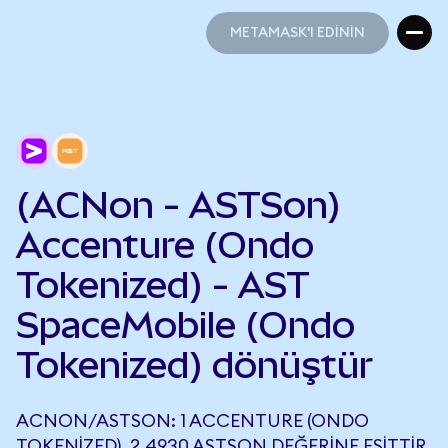
METAMASK'I EDİNİN
METAMASK'I EDİNİN
(ACNon - ASTSon)
Accenture (Ondo
Tokenized) - AST
SpaceMobile (Ondo
Tokenized) dönüştür
ACNON/ASTSON: 1 ACCENTURE (ONDO
TOKENIZED), 2,4930 ASTSON DEĞERINE EŞITTIR