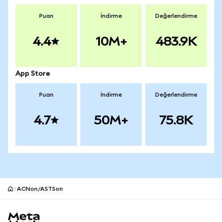
Puan
İndirme
Değerlendirme
4.4
10M+
483.9K
App Store
Puan
İndirme
Değerlendirme
4.7
50M+
75.8K
ACNon/ASTSon
MetaMask site alt bilgisi