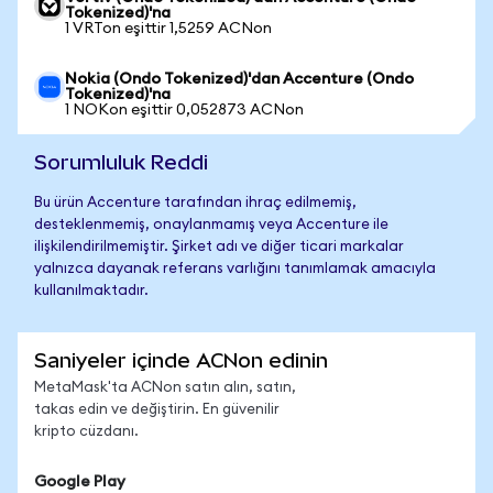
Tokenized)'na
1 VRTon eşittir 1,5259 ACNon
Nokia (Ondo Tokenized)'dan Accenture (Ondo
Tokenized)'na
1 NOKon eşittir 0,052873 ACNon
Sorumluluk Reddi
Bu ürün Accenture tarafından ihraç edilmemiş,
desteklenmemiş, onaylanmamış veya Accenture ile
ilişkilendirilmemiştir. Şirket adı ve diğer ticari markalar
yalnızca dayanak referans varlığını tanımlamak amacıyla
kullanılmaktadır.
Saniyeler içinde ACNon edinin
MetaMask'ta ACNon satın alın, satın,
takas edin ve değiştirin. En güvenilir
kripto cüzdanı.
Google Play