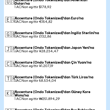
Accenture (Ondo Tokenized)'dan Amerikan
🇺🇸
Doları'na
1 ACNon eşittir $178,92
Accenture (Ondo Tokenized)'dan Euro'na
🇪🇺
1 ACNon eşittir €154,82
Accenture (Ondo Tokenized)'dan İngiliz Sterlini'na
🇬🇧
1 ACNon eşittir £132,86
Accenture (Ondo Tokenized)'dan Japon Yeni'na
🇯🇵
1 ACNon eşittir ¥28.234,47
Accenture (Ondo Tokenized)'dan Çin Yuanı'na
🇨🇳
1 ACNon eşittir ¥1.207,19
Accenture (Ondo Tokenized)'dan Türk Lirası'na
🇹🇷
1 ACNon eşittir ₺8.534,04
Accenture (Ondo Tokenized)'dan Güney Kore
🇰🇷
Wonu'na
1 ACNon eşittir ₩251.894,29