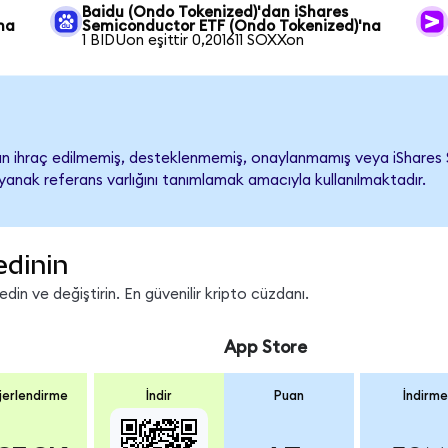
Baidu (Ondo Tokenized)'dan iShares
na
Semiconductor ETF (Ondo Tokenized)'na
1 BIDUon eşittir 0,201611 SOXXon
 ihraç edilmemiş, desteklenmemiş, onaylanmamış veya iShares Sem
ayanak referans varlığını tanımlamak amacıyla kullanılmaktadır.
edinin
in ve değiştirin. En güvenilir kripto cüzdanı.
App Store
erlendirme
İndir
Puan
İndirme