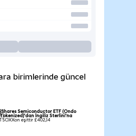
ara birimlerinde güncel
iShares Semiconductor ETF (Ondo

Tokenized)'dan İngiliz Sterlini'na
1 SOXXon eşittir £402,14