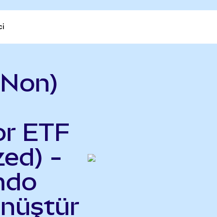
ci
CNon)
or ETF
ed) -
ndo
önüştür