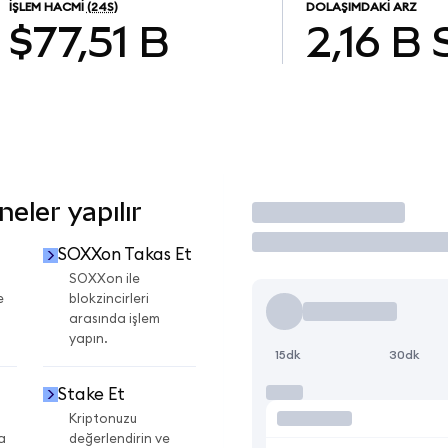
İŞLEM HACMI
(24S)
DOLAŞIMDAKI ARZ
$77,51 B
2,16 B
eler yapılır
İşlem Yap
SOXXon Takas Et
SOXXon ile
e
blokzincirleri
arasında işlem
yapın.
15dk
30dk
Stake Et
Kriptonuzu
a
değerlendirin ve