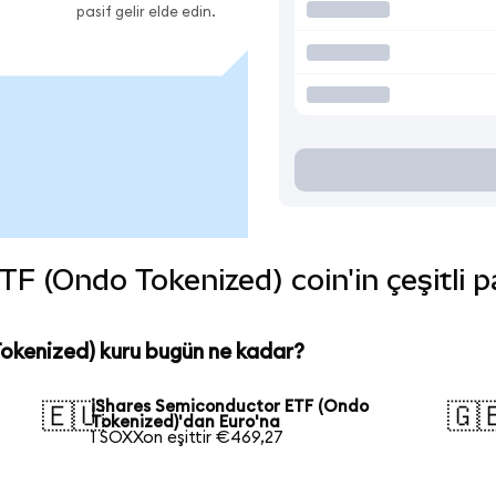
pasif gelir elde edin.
 (Ondo Tokenized) coin'in çeşitli p
okenized) kuru bugün ne kadar?
iShares Semiconductor ETF (Ondo
🇪🇺
🇬
Tokenized)'dan Euro'na
1 SOXXon eşittir €469,27