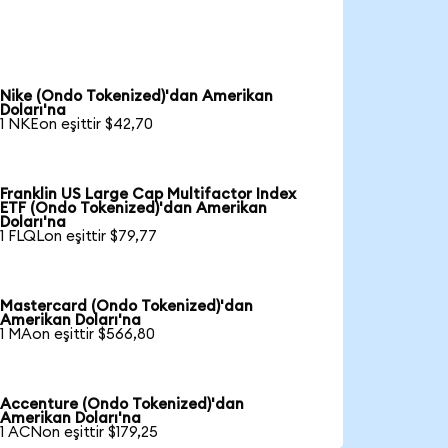
Nike (Ondo Tokenized)'dan Amerikan
Doları'na
1 NKEon eşittir $42,70
Franklin US Large Cap Multifactor Index
ETF (Ondo Tokenized)'dan Amerikan
Doları'na
1 FLQLon eşittir $79,77
Mastercard (Ondo Tokenized)'dan
Amerikan Doları'na
1 MAon eşittir $566,80
Accenture (Ondo Tokenized)'dan
Amerikan Doları'na
1 ACNon eşittir $179,25