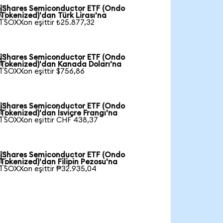
iShares Semiconductor ETF (Ondo

Tokenized)'dan Türk Lirası'na
1 SOXXon eşittir ₺25.877,32
iShares Semiconductor ETF (Ondo

Tokenized)'dan Kanada Doları'na
1 SOXXon eşittir $756,86
iShares Semiconductor ETF (Ondo

Tokenized)'dan İsviçre Frangı'na
1 SOXXon eşittir CHF 438,37
iShares Semiconductor ETF (Ondo

Tokenized)'dan Filipin Pezosu'na
1 SOXXon eşittir ₱32.935,04