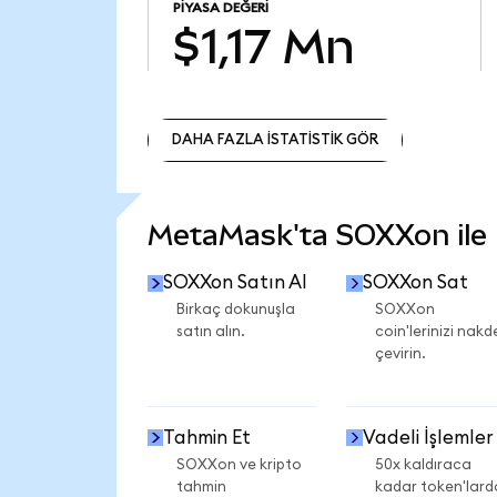
PIYASA DEĞERI
$1,17 Mn
DAHA FAZLA İSTATİSTİK GÖR
DAHA FAZLA İSTATİSTİK GÖR
MetaMask'ta SOXXon ile n
SOXXon Satın Al
SOXXon Sat
Birkaç dokunuşla
SOXXon
satın alın.
coin'lerinizi nakd
çevirin.
Tahmin Et
Vadeli İşlemler
SOXXon ve kripto
50x kaldıraca
tahmin
kadar token'lard