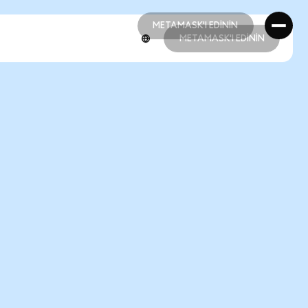
METAMASK'I EDİNİN
METAMASK'I EDİNİN
METAMASK'I EDİNİN
METAMASK'I EDİNİN