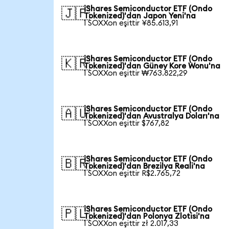
iShares Semiconductor ETF (Ondo
🇯🇵
Tokenized)'dan Japon Yeni'na
1 SOXXon eşittir ¥85.613,91
iShares Semiconductor ETF (Ondo
🇰🇷
Tokenized)'dan Güney Kore Wonu'na
1 SOXXon eşittir ₩763.822,29
iShares Semiconductor ETF (Ondo
🇦🇺
Tokenized)'dan Avustralya Doları'na
1 SOXXon eşittir $767,82
iShares Semiconductor ETF (Ondo
🇧🇷
Tokenized)'dan Brezilya Reali'na
1 SOXXon eşittir R$2.765,72
iShares Semiconductor ETF (Ondo
🇵🇱
Tokenized)'dan Polonya Zlotisi'na
1 SOXXon eşittir zł 2.017,33