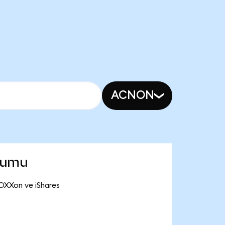
ACNON
rumu
SOXXon ve iShares