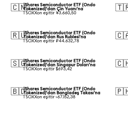
iShares Semiconductor ETF (Ondo
🇨🇳
🇹
Tokenized)'dan Çin Yuanı'na
1 SOXXon eşittir ¥3.660,50
iShares Semiconductor ETF (Ondo
🇷🇺
🇨
Tokenized)'dan Rus Rublesi'na
1 SOXXon eşittir ₽44.632,78
iShares Semiconductor ETF (Ondo
🇸🇬
🇨
Tokenized)'dan Singapur Doları'na
1 SOXXon eşittir $693,42
iShares Semiconductor ETF (Ondo
🇧🇩
🇵
Tokenized)'dan Bangladeş Takası'na
1 SOXXon eşittir ৳67.152,38