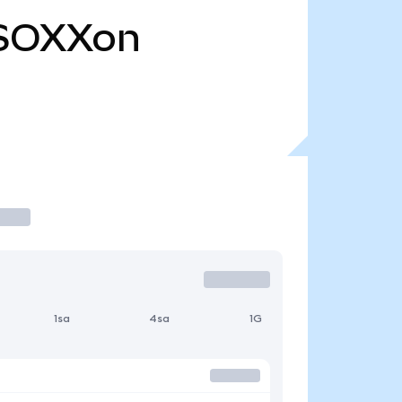
SOXXon
1sa
4sa
1G