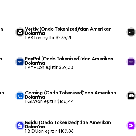
an
Vertiv (Ondo Tokenized)'dan Amerikan
Doları'na
1 VRTon eşittir $275,21
o
PayPal (Ondo Tokenized)'dan Amerikan
Doları'na
1 PYPLon eşittir $59,33
an
Corning (Ondo Tokenized)'dan Amerikan
Doları'na
1 GLWon eşittir $166,44
n
Baidu (Ondo Tokenized)'dan Amerikan
Doları'na
1 BIDUon eşittir $109,38