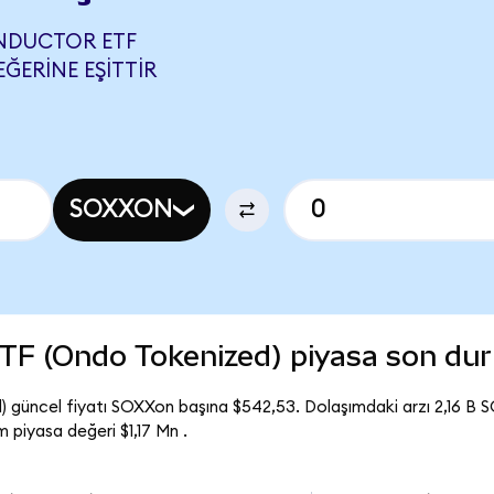
NDUCTOR ETF
ĞERINE EŞITTIR
SOXXON
TF (Ondo Tokenized) piyasa son du
güncel fiyatı SOXXon başına $542,53. Dolaşımdaki arzı 2,16 B 
piyasa değeri $1,17 Mn .