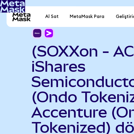
Al Sat
MetaMask Para
Geliştiri
(SOXXon - A
iShares
Semiconduct
(Ondo Tokeniz
Accenture (O
Tokenized) d