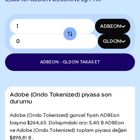
ADBEON
GLDON
ADBEON - GLDON TAKAS ET
Adobe (Ondo Tokenized) piyasa son
durumu
Adobe (Ondo Tokenized) güncel fiyatı ADBEon
başına $264,63. Dolaşımdaki arzı 3,40 B ADBEon
ve Adobe (Ondo Tokenized) toplam piyasa değeri
$898,81 B .