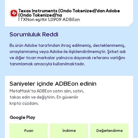
Texas Instruments (Ondo Tokenized)'dan Adobe
(Ondo Tokenized)'na
1 TXNon eşittir 1,0909 ADBEon
Sorumluluk Reddi
Bu ürün Adobe tarafından ihraç edilmemiş, desteklenmemiş,
onaylanmamış veya Adobe ile ilişkilendirilmemiştir. Şirket adı
ve diğer ticari markalar yalnızca dayanak referans varlığını
tanımlamak amacıyla kullanılmaktadır.
Saniyeler içinde ADBEon edinin
MetaMask'ta ADBEon satın alın, satın,
takas edin ve değiştirin. En güvenilir
kripto cüzdanı.
Google Play
Puan
İndirme
Değerlendirme