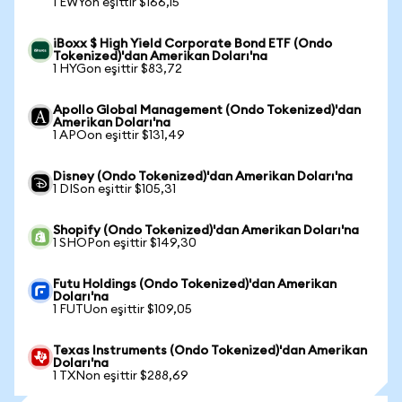
1 EWYon eşittir $166,15
iBoxx $ High Yield Corporate Bond ETF (Ondo
Tokenized)'dan Amerikan Doları'na
1 HYGon eşittir $83,72
Apollo Global Management (Ondo Tokenized)'dan
Amerikan Doları'na
1 APOon eşittir $131,49
Disney (Ondo Tokenized)'dan Amerikan Doları'na
1 DISon eşittir $105,31
Shopify (Ondo Tokenized)'dan Amerikan Doları'na
1 SHOPon eşittir $149,30
Futu Holdings (Ondo Tokenized)'dan Amerikan
Doları'na
1 FUTUon eşittir $109,05
Texas Instruments (Ondo Tokenized)'dan Amerikan
Doları'na
1 TXNon eşittir $288,69