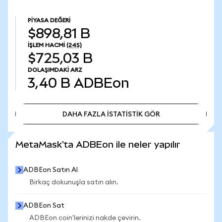
PIYASA DEĞERI
$898,81 B
İŞLEM HACMI
(24S)
$725,03 B
DOLAŞIMDAKI ARZ
3,40 B
ADBEon
DAHA FAZLA İSTATİSTİK GÖR
DAHA FAZLA İSTATİSTİK GÖR
MetaMask'ta ADBEon ile neler yapılır
ADBEon Satın Al
Birkaç dokunuşla satın alın.
ADBEon Sat
ADBEon coin'lerinizi nakde çevirin.