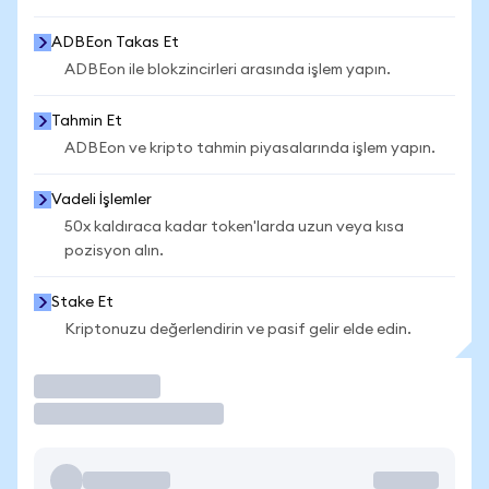
ADBEon Takas Et
ADBEon ile blokzincirleri arasında işlem yapın.
Tahmin Et
ADBEon ve kripto tahmin piyasalarında işlem yapın.
Vadeli İşlemler
50x kaldıraca kadar token'larda uzun veya kısa
pozisyon alın.
Stake Et
Kriptonuzu değerlendirin ve pasif gelir elde edin.
İşlem Yap