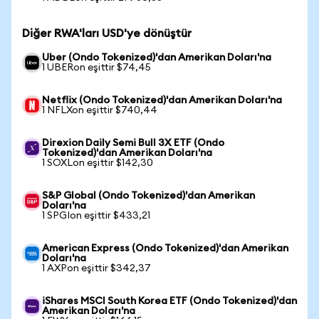
Diğer RWA'ları USD'ye dönüştür
Uber (Ondo Tokenized)'dan Amerikan Doları'na
1 UBERon eşittir $74,45
Netflix (Ondo Tokenized)'dan Amerikan Doları'na
1 NFLXon eşittir $740,44
Direxion Daily Semi Bull 3X ETF (Ondo
Tokenized)'dan Amerikan Doları'na
1 SOXLon eşittir $142,30
S&P Global (Ondo Tokenized)'dan Amerikan
Doları'na
1 SPGIon eşittir $433,21
American Express (Ondo Tokenized)'dan Amerikan
Doları'na
1 AXPon eşittir $342,37
iShares MSCI South Korea ETF (Ondo Tokenized)'dan
Amerikan Doları'na