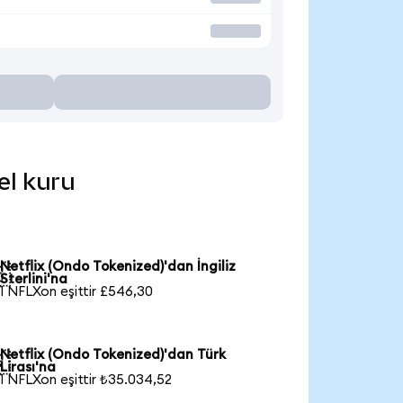
el kuru
Netflix (Ondo Tokenized)'dan İngiliz

Sterlini'na
1 NFLXon eşittir £546,30
Netflix (Ondo Tokenized)'dan Türk

Lirası'na
1 NFLXon eşittir ₺35.034,52