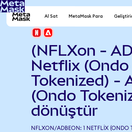
Al Sat
MetaMask Para
Geliştiri
(NFLXon - A
Netflix (Ondo
Tokenized) -
(Ondo Tokeni
dönüştür
NFLXON/ADBEON: 1 NETFLIX (ONDO T