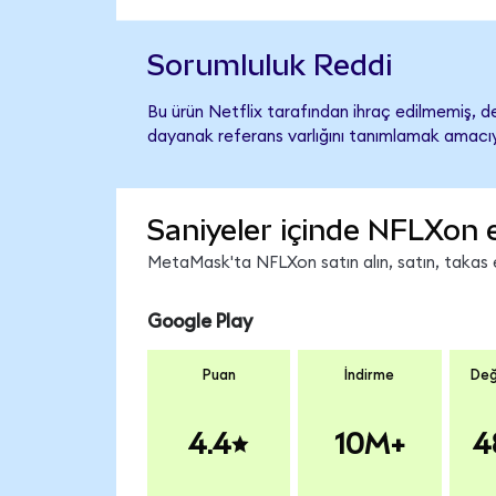
Sorumluluk Reddi
Bu ürün Netflix tarafından ihraç edilmemiş, de
dayanak referans varlığını tanımlamak amacıyl
Saniyeler içinde NFLXon 
MetaMask'ta NFLXon satın alın, satın, takas ed
Google Play
Puan
İndirme
Değ
4.4
10M+
4