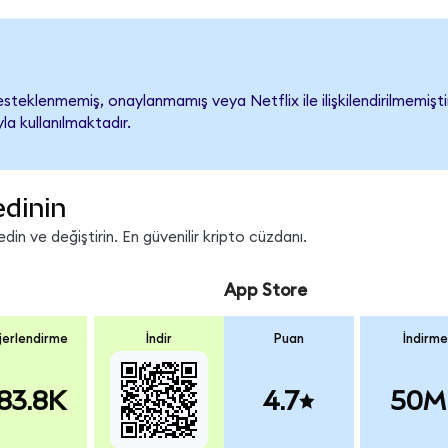
steklenmemiş, onaylanmamış veya Netflix ile ilişkilendirilmemiştir.
a kullanılmaktadır.
edinin
in ve değiştirin. En güvenilir kripto cüzdanı.
App Store
erlendirme
İndir
Puan
İndirme
83.8K
4.7
50M