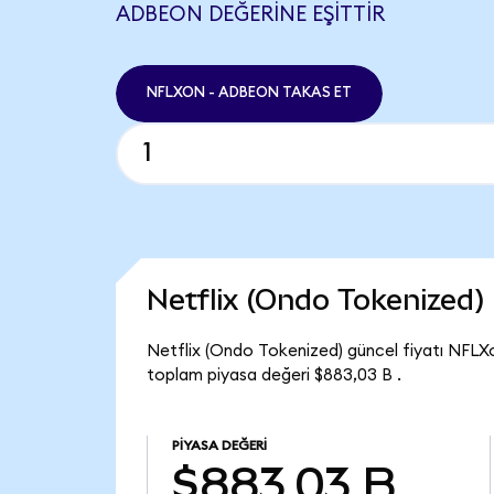
ADBEON DEĞERINE EŞITTIR
NFLXON - ADBEON TAKAS ET
Netflix (Ondo Tokenized
Netflix (Ondo Tokenized) güncel fiyatı NFLX
toplam piyasa değeri $883,03 B .
PIYASA DEĞERI
$883,03 B