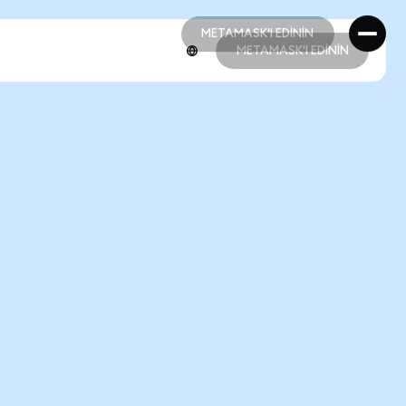
METAMASK'I EDİNİN
METAMASK'I EDİNİN
METAMASK'I EDİNİN
METAMASK'I EDİNİN