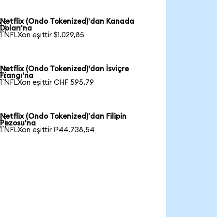
Netflix (Ondo Tokenized)'dan Kanada

Doları'na
1 NFLXon eşittir $1.029,85
Netflix (Ondo Tokenized)'dan İsviçre

Frangı'na
1 NFLXon eşittir CHF 595,79
Netflix (Ondo Tokenized)'dan Filipin

Pezosu'na
1 NFLXon eşittir ₱44.738,54