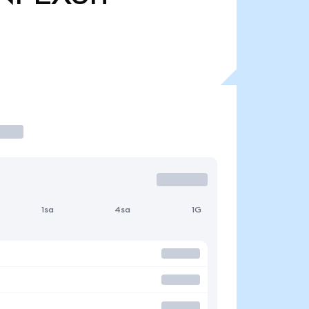
1sa
4sa
1G