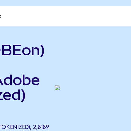
ci
DBEon)
 Adobe
zed)
OKENIZED), 2,8189