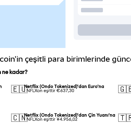
oin'in çeşitli para birimlerinde günc
n ne kadar?
n
Netflix (Ondo Tokenized)'dan Euro'na
🇪🇺
🇬
1 NFLXon eşittir €637,30
Netflix (Ondo Tokenized)'dan Çin Yuanı'na
🇨🇳
🇹
1 NFLXon eşittir ¥4.956,02