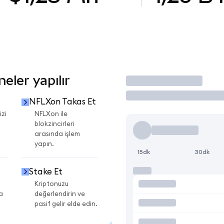
eler yapılır
İşlem Yap
NFLXon Takas Et
izi
NFLXon ile
blokzincirleri
arasında işlem
yapın.
15dk
30dk
Stake Et
Kriptonuzu
a
değerlendirin ve
pasif gelir elde edin.