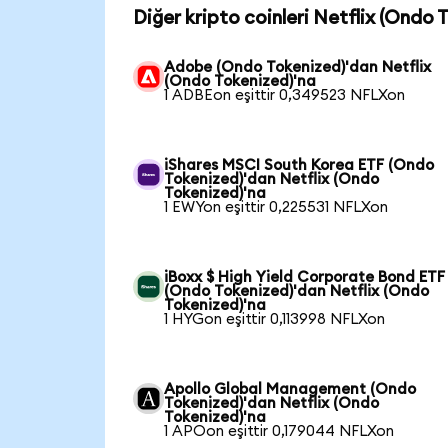
Diğer kripto coinleri Netflix (Ondo 
Adobe (Ondo Tokenized)'dan Netflix
(Ondo Tokenized)'na
1 ADBEon eşittir 0,349523 NFLXon
iShares MSCI South Korea ETF (Ondo
Tokenized)'dan Netflix (Ondo
Tokenized)'na
1 EWYon eşittir 0,225531 NFLXon
iBoxx $ High Yield Corporate Bond ETF
(Ondo Tokenized)'dan Netflix (Ondo
Tokenized)'na
1 HYGon eşittir 0,113998 NFLXon
Apollo Global Management (Ondo
Tokenized)'dan Netflix (Ondo
Tokenized)'na
1 APOon eşittir 0,179044 NFLXon