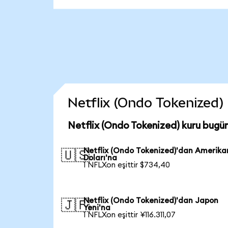
Netflix (Ondo Tokenized) c
Netflix (Ondo Tokenized) kuru bugü
Netflix (Ondo Tokenized)'dan Amerika
🇺🇸
Doları'na
1 NFLXon eşittir $734,40
Netflix (Ondo Tokenized)'dan Japon
🇯🇵
Yeni'na
1 NFLXon eşittir ¥116.311,07