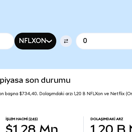
NFLXON
) piyasa son durumu
on başına $734,40. Dolaşımdaki arzı 1,20 B NFLXon ve Netflix (
İŞLEM HACMI
(24S)
DOLAŞIMDAKI ARZ
$1,28 Mn
1,20 B