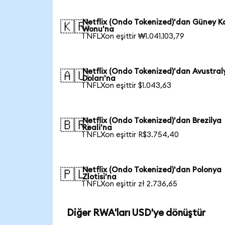
Netflix (Ondo Tokenized)'dan Güney K
🇰🇷
Wonu'na
1 NFLXon eşittir ₩1.041.103,79
Netflix (Ondo Tokenized)'dan Avustral
🇦🇺
Doları'na
1 NFLXon eşittir $1.043,63
Netflix (Ondo Tokenized)'dan Brezilya
🇧🇷
Reali'na
1 NFLXon eşittir R$3.754,40
Netflix (Ondo Tokenized)'dan Polonya
🇵🇱
Zlotisi'na
1 NFLXon eşittir zł 2.736,65
Diğer RWA'ları USD'ye dönüştür