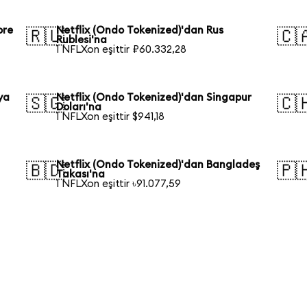
ore
Netflix (Ondo Tokenized)'dan Rus
🇷🇺
🇨
Rublesi'na
1 NFLXon eşittir ₽60.332,28
ya
Netflix (Ondo Tokenized)'dan Singapur
🇸🇬
🇨
Doları'na
1 NFLXon eşittir $941,18
Netflix (Ondo Tokenized)'dan Bangladeş
🇧🇩
🇵
Takası'na
1 NFLXon eşittir ৳91.077,59