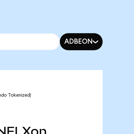
ADBEON
Ondo Tokenized)
NFLXon