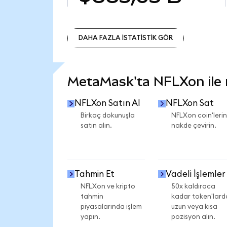
DAHA FAZLA İSTATİSTİK GÖR
DAHA FAZLA İSTATİSTİK GÖR
MetaMask'ta NFLXon ile n
NFLXon Satın Al
NFLXon Sat
Birkaç dokunuşla
NFLXon coin'lerin
satın alın.
nakde çevirin.
Tahmin Et
Vadeli İşlemler
NFLXon ve kripto
50x kaldıraca
tahmin
kadar token'lard
piyasalarında işlem
uzun veya kısa
yapın.
pozisyon alın.