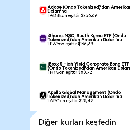
Adobe (Ondo Tokenized)'dan Amerika
Doları'na
1 ADBEon eşittir $256,69
iShares MSCI South Korea ETF (Ondo
Tokenized)'dan Amerikan Doları'na
1 EWYon eşittir $165,63
iBoxx $ High Yield Corporate Bond ETF
(Ondo Tokenized)'dan Amerikan Doları
1 HYGon eşittir $83,72
Apollo Global Management (Ondo
Tokenized)'dan Amerikan Doları'na
1 APOon eşittir $131,49
Diğer kurları keşfedin