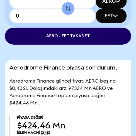
AERO
FET
AERO - FET TAKAS ET
Aerodrome Finance piyasa son durumu
Aerodrome Finance güncel fiyatı AERO başına
$0,4361. Dolaşımdaki arzı 973,14 Mn AERO ve
Aerodrome Finance toplam piyasa değeri
$424,46 Mn .
PIYASA DEĞERI
$424,46 Mn
İŞLEM HACMI
(24S)