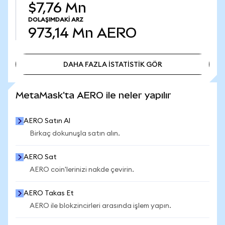
$7,76 Mn
DOLAŞIMDAKI ARZ
973,14 Mn
AERO
DAHA FAZLA İSTATİSTİK GÖR
DAHA FAZLA İSTATİSTİK GÖR
MetaMask'ta AERO ile neler yapılır
AERO Satın Al
Birkaç dokunuşla satın alın.
AERO Sat
AERO coin'lerinizi nakde çevirin.
AERO Takas Et
AERO ile blokzincirleri arasında işlem yapın.