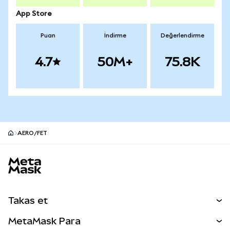
App Store
Puan
İndirme
Değerlendirme
4.7
50M+
75.8K
AERO/FET
MetaMask site alt bilgisi
Takas et
Takas İşlemleri
MetaMask Para
Tahmin Et
YENİ