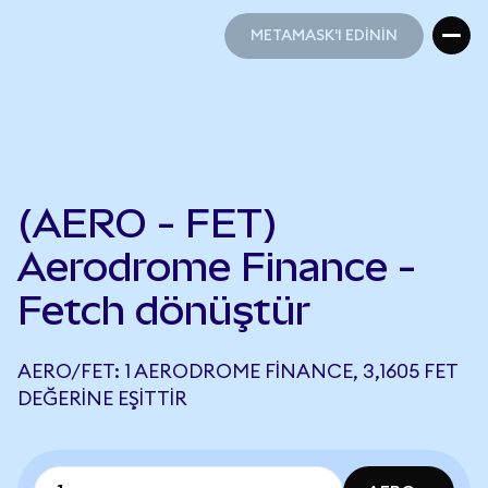
METAMASK'I EDİNİN
METAMASK'I EDİNİN
(AERO - FET)
Aerodrome Finance -
Fetch dönüştür
AERO/FET: 1 AERODROME FINANCE, 3,1605 FET
DEĞERINE EŞITTIR