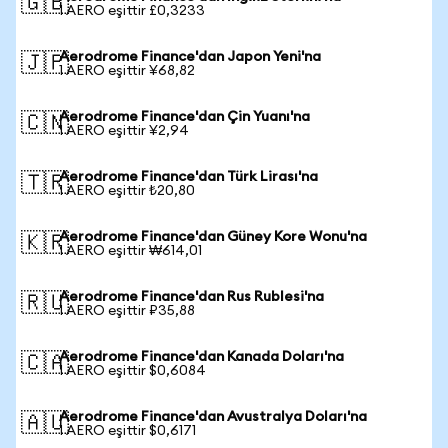
🇬🇧
1 AERO eşittir £0,3233
Aerodrome Finance'dan Japon Yeni'na
🇯🇵
1 AERO eşittir ¥68,82
Aerodrome Finance'dan Çin Yuanı'na
🇨🇳
1 AERO eşittir ¥2,94
Aerodrome Finance'dan Türk Lirası'na
🇹🇷
1 AERO eşittir ₺20,80
Aerodrome Finance'dan Güney Kore Wonu'na
🇰🇷
1 AERO eşittir ₩614,01
Aerodrome Finance'dan Rus Rublesi'na
🇷🇺
1 AERO eşittir ₽35,88
Aerodrome Finance'dan Kanada Doları'na
🇨🇦
1 AERO eşittir $0,6084
Aerodrome Finance'dan Avustralya Doları'na
🇦🇺
1 AERO eşittir $0,6171