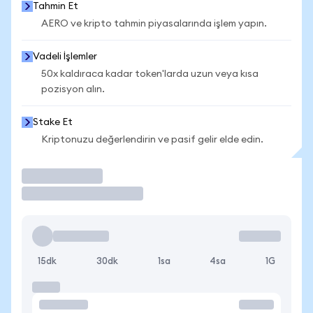
Tahmin Et
AERO ve kripto tahmin piyasalarında işlem yapın.
Vadeli İşlemler
50x kaldıraca kadar token'larda uzun veya kısa
pozisyon alın.
Stake Et
Kriptonuzu değerlendirin ve pasif gelir elde edin.
İşlem Yap
15dk
30dk
1sa
4sa
1G