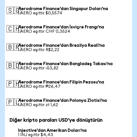
Aerodrome Finance'dan Singapur Doları'na
🇸🇬
1 AERO eşittir $0,5574
Aerodrome Finance'dan İsviçre Frangı'na
🇨🇭
1 AERO eşittir CHF 0,3524
Aerodrome Finance'dan Brezilya Reali'na
🇧🇷
1 AERO eşittir R$2,22
Aerodrome Finance'dan Bangladeş Takası'na
🇧🇩
1 AERO eşittir ৳53,82
Aerodrome Finance'dan Filipin Pezosu'na
🇵🇭
1 AERO eşittir ₱26,47
Aerodrome Finance'dan Polonya Zlotisi'na
🇵🇱
1 AERO eşittir zł 1,62
Diğer kripto paraları USD'ye dönüştürün
Injective'dan Amerikan Doları'na
1 INJ eşittir $4,43