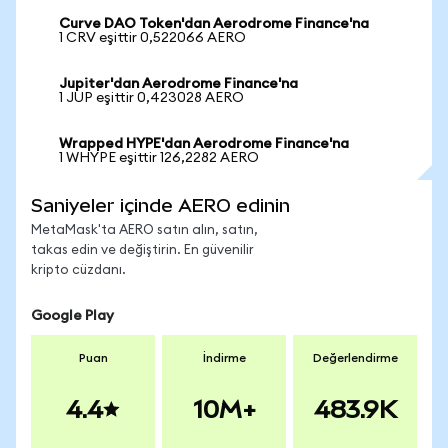
Curve DAO Token'dan Aerodrome Finance'na
1 CRV eşittir 0,522066 AERO
Jupiter'dan Aerodrome Finance'na
1 JUP eşittir 0,423028 AERO
Wrapped HYPE'dan Aerodrome Finance'na
1 WHYPE eşittir 126,2282 AERO
Saniyeler içinde AERO edinin
MetaMask'ta AERO satın alın, satın,
takas edin ve değiştirin. En güvenilir
kripto cüzdanı.
Google Play
Puan
İndirme
Değerlendirme
4.4
10M+
483.9K