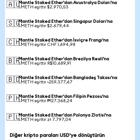
Mantle Staked Ether'dan Avustralya Doları'na
🇦🇺
1 METH eşittir $2.970,53
Mantle Staked Ether'dan Singapur Doları'na
🇸🇬
1 METH eşittir $2.679,44
Mantle Staked Ether'dan İsviçre Frangı'na
🇨🇭
1 METH eşittir CHF 1.694,98
Mantle Staked Ether'dan Brezilya Reali'na
🇧🇷
1 METH eşittir R$10.689,91
Mantle Staked Ether'dan Bangladeş Takası'na
🇧🇩
1 METH eşittir ৳259.377,67
Mantle Staked Ether'dan Filipin Pezosu'na
🇵🇭
1 METH eşittir ₱127.368,24
Mantle Staked Ether'dan Polonya Zlotisi'na
🇵🇱
1 METH eşittir zł 7.797,04
Diğer kripto paraları USD'ye dönüştürün