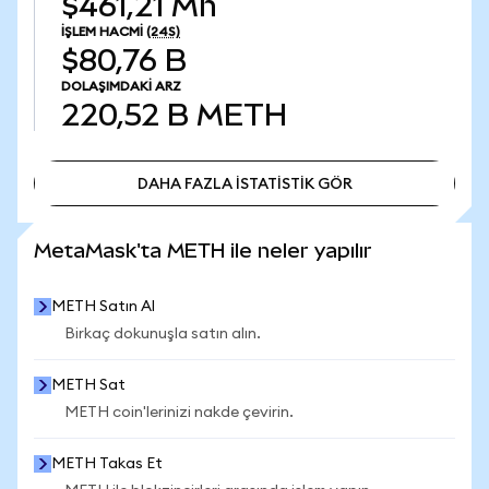
$461,21 Mn
İŞLEM HACMI
(24S)
$80,76 B
DOLAŞIMDAKI ARZ
220,52 B
METH
DAHA FAZLA İSTATİSTİK GÖR
DAHA FAZLA İSTATİSTİK GÖR
MetaMask'ta METH ile neler yapılır
METH Satın Al
Birkaç dokunuşla satın alın.
METH Sat
METH coin'lerinizi nakde çevirin.
METH Takas Et