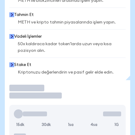
METH ile blokzincirleri arasında işlem yapın.
Tahmin Et
METH ve kripto tahmin piyasalarında işlem yapın.
Vadeli İşlemler
50x kaldıraca kadar token'larda uzun veya kısa
pozisyon alın.
Stake Et
Kriptonuzu değerlendirin ve pasif gelir elde edin.
İşlem Yap
15dk
30dk
1sa
4sa
1G