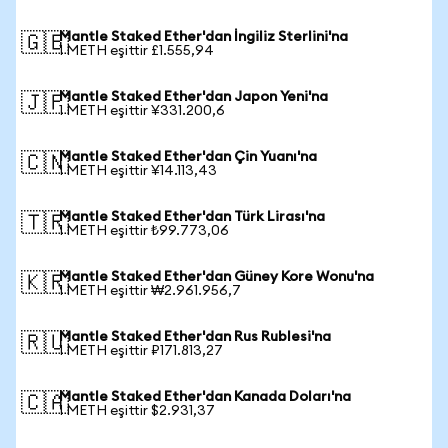
Mantle Staked Ether'dan İngiliz Sterlini'na
🇬🇧
1 METH eşittir £1.555,94
Mantle Staked Ether'dan Japon Yeni'na
🇯🇵
1 METH eşittir ¥331.200,6
Mantle Staked Ether'dan Çin Yuanı'na
🇨🇳
1 METH eşittir ¥14.113,43
Mantle Staked Ether'dan Türk Lirası'na
🇹🇷
1 METH eşittir ₺99.773,06
Mantle Staked Ether'dan Güney Kore Wonu'na
🇰🇷
1 METH eşittir ₩2.961.956,7
Mantle Staked Ether'dan Rus Rublesi'na
🇷🇺
1 METH eşittir ₽171.813,27
Mantle Staked Ether'dan Kanada Doları'na
🇨🇦
1 METH eşittir $2.931,37