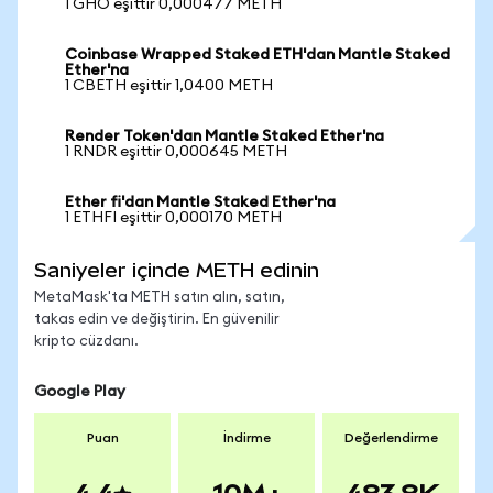
1 GHO eşittir 0,000477 METH
Coinbase Wrapped Staked ETH'dan Mantle Staked
Ether'na
1 CBETH eşittir 1,0400 METH
Render Token'dan Mantle Staked Ether'na
1 RNDR eşittir 0,000645 METH
Ether fi'dan Mantle Staked Ether'na
1 ETHFI eşittir 0,000170 METH
Saniyeler içinde METH edinin
MetaMask'ta METH satın alın, satın,
takas edin ve değiştirin. En güvenilir
kripto cüzdanı.
Google Play
Puan
İndirme
Değerlendirme