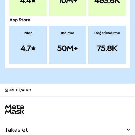
4.4
10M+
483.8K
App Store
Puan
İndirme
Değerlendirme
4.7
50M+
75.8K
METH/AERO
MetaMask site alt bilgisi
Takas et