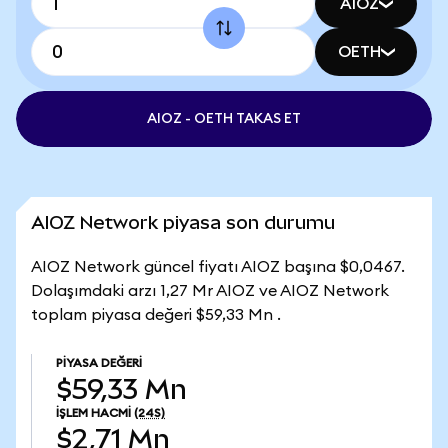
AIOZ
OETH
AIOZ - OETH TAKAS ET
AIOZ Network piyasa son durumu
AIOZ Network güncel fiyatı AIOZ başına $0,0467.
Dolaşımdaki arzı 1,27 Mr AIOZ ve AIOZ Network
toplam piyasa değeri $59,33 Mn .
PIYASA DEĞERI
$59,33 Mn
İŞLEM HACMI
(24S)
$2,71 Mn