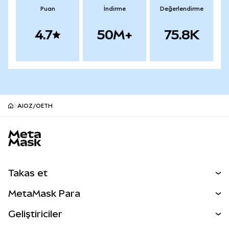
Puan
İndirme
Değerlendirme
4.7
50M+
75.8K
AIOZ/OETH
MetaMask site alt bilgisi
Takas et
Takas İşlemleri
MetaMask Para
Tahmin Et
YENİ
Kripto Al
Geliştiriciler
Perps
YENİ
MetaMask Kart
Dökümantasyon