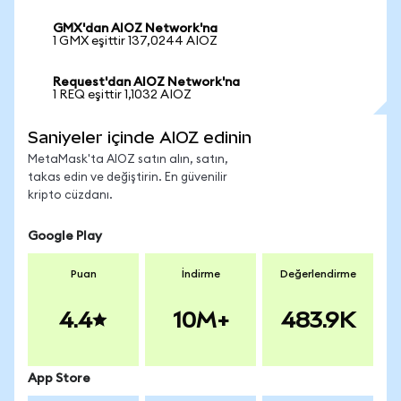
GMX'dan AIOZ Network'na
1 GMX eşittir 137,0244 AIOZ
Request'dan AIOZ Network'na
1 REQ eşittir 1,1032 AIOZ
Saniyeler içinde AIOZ edinin
MetaMask'ta AIOZ satın alın, satın,
takas edin ve değiştirin. En güvenilir
kripto cüzdanı.
Google Play
Puan
İndirme
Değerlendirme
4.4
10M+
483.9K
App Store