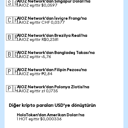
AIOZ Network'dan Singapur Doları'na
🇸🇬
1 AIOZ eşittir $0,0597
AIOZ Network'dan İsviçre Frangı'na
🇨🇭
1 AIOZ eşittir CHF 0,0377
AIOZ Network'dan Brezilya Reali'na
🇧🇷
1 AIOZ eşittir R$0,2381
AIOZ Network'dan Bangladeş Takası'na
🇧🇩
1 AIOZ eşittir ৳5,76
AIOZ Network'dan Filipin Pezosu'na
🇵🇭
1 AIOZ eşittir ₱2,84
AIOZ Network'dan Polonya Zlotisi'na
🇵🇱
1 AIOZ eşittir zł 0,1735
Diğer kripto paraları USD'ye dönüştürün
HoloToken'dan Amerikan Doları'na
1 HOT eşittir $0,000336