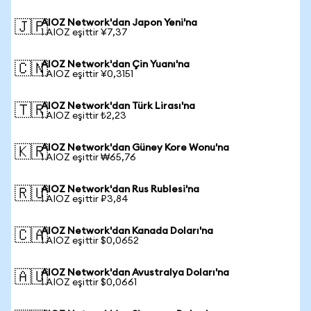
AIOZ Network'dan Japon Yeni'na
🇯🇵
1 AIOZ eşittir ¥7,37
AIOZ Network'dan Çin Yuanı'na
🇨🇳
1 AIOZ eşittir ¥0,3151
AIOZ Network'dan Türk Lirası'na
🇹🇷
1 AIOZ eşittir ₺2,23
AIOZ Network'dan Güney Kore Wonu'na
🇰🇷
1 AIOZ eşittir ₩65,76
AIOZ Network'dan Rus Rublesi'na
🇷🇺
1 AIOZ eşittir ₽3,84
AIOZ Network'dan Kanada Doları'na
🇨🇦
1 AIOZ eşittir $0,0652
AIOZ Network'dan Avustralya Doları'na
🇦🇺
1 AIOZ eşittir $0,0661