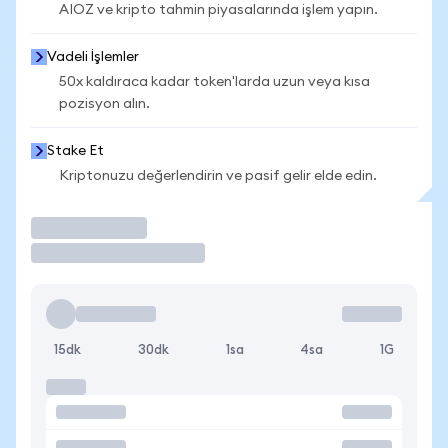
AIOZ ve kripto tahmin piyasalarında işlem yapın.
Vadeli İşlemler
50x kaldıraca kadar token'larda uzun veya kısa
pozisyon alın.
Stake Et
Kriptonuzu değerlendirin ve pasif gelir elde edin.
İşlem Yap
15dk
30dk
1sa
4sa
1G