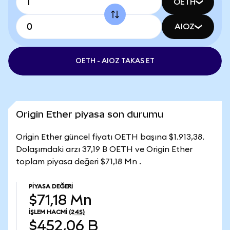
OETH
AIOZ
OETH - AIOZ TAKAS ET
Origin Ether piyasa son durumu
Origin Ether güncel fiyatı OETH başına $1.913,38.
Dolaşımdaki arzı 37,19 B OETH ve Origin Ether
toplam piyasa değeri $71,18 Mn .
PIYASA DEĞERI
$71,18 Mn
İŞLEM HACMI
(24S)
$452,06 B