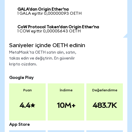
GALA'dan Origin Ether'na
1 GALA eşittir 0,00000093 OETH
CoW Protocol Token'dan Origin Ether'na
1 COW eşittir 0,00005643 OETH
Saniyeler içinde OETH edinin
MetaMask'ta OETH satın alın, satın,
takas edin ve değiştirin. En güvenilir
kripto cüzdanı.
Google Play
Puan
İndirme
Değerlendirme
4.4
10M+
483.7K
App Store