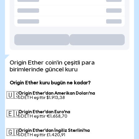
Origin Ether coin'in çeşitli para
birimlerinde güncel kuru
Origin Ether kuru bugün ne kadar?
Origin Ether'dan Amerikan Doları'na
🇺🇸
1 OETH eşittir $1.913,38
Origin Ether'dan Euro'na
🇪🇺
1 OETH eşittir €1.658,70
Origin Ether'dan İngiliz Sterlini'na
🇬🇧
1 OETH eşittir £1.420,91