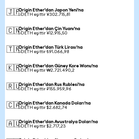
Origin Ether'dan Japon Yeni'na
🇯🇵
1 OETH eşittir ¥302.715,81
Origin Ether'dan Çin Yuanı'na
🇨🇳
1 OETH eşittir ¥12.915,50
Origin Ether'dan Türk Lirası'na
🇹🇷
1 OETH eşittir ₺91.066,98
Origin Ether'dan Güney Kore Wonu'na
🇰🇷
1 OETH eşittir ₩2.721.490,2
Origin Ether'dan Rus Rublesi'na
🇷🇺
1 OETH eşittir ₽155.959,96
Origin Ether'dan Kanada Doları'na
🇨🇦
1 OETH eşittir $2.682,74
Origin Ether'dan Avustralya Doları'na
🇦🇺
1 OETH eşittir $2.717,23