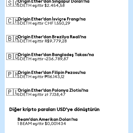
Origin Ether'dan Singapur Doları'na
🇸🇬
1 OETH eşittir $2.454,58
Origin Ether'dan İsviçre Frangı'na
🇨🇭
1 OETH eşittir CHF 1.550,29
Origin Ether'dan Brezilya Reali'na
🇧🇷
1 OETH eşittir R$9.779,28
Origin Ether'dan Bangladeş Takası'na
🇧🇩
1 OETH eşittir ৳236.789,87
Origin Ether'dan Filipin Pezosu'na
🇵🇭
1 OETH eşittir ₱116.143,12
Origin Ether'dan Polonya Zlotisi'na
🇵🇱
1 OETH eşittir zł 7.138,47
Diğer kripto paraları USD'ye dönüştürün
Beam'dan Amerikan Doları'na
1 BEAM eşittir $0,001434