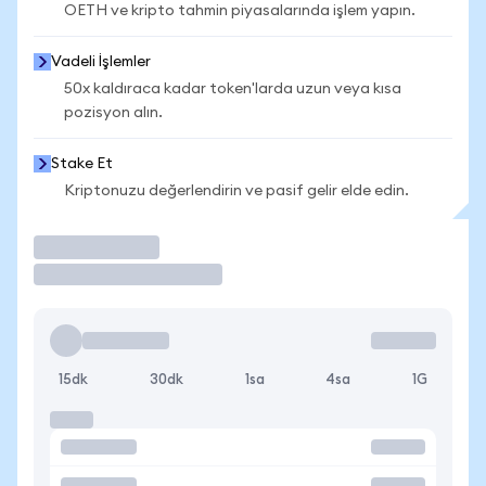
OETH ve kripto tahmin piyasalarında işlem yapın.
Vadeli İşlemler
50x kaldıraca kadar token'larda uzun veya kısa
pozisyon alın.
Stake Et
Kriptonuzu değerlendirin ve pasif gelir elde edin.
İşlem Yap
15dk
30dk
1sa
4sa
1G