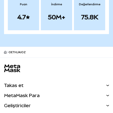
Puan
İndirme
Değerlendirme
4.7
50M+
75.8K
OETH/AIOZ
MetaMask site alt bilgisi
Takas et
Takas İşlemleri
MetaMask Para
Tahmin Et
YENİ
Kripto Al
Geliştiriciler
Perps
YENİ
MetaMask Kart
Dökümantasyon