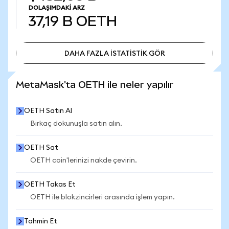
DOLAŞIMDAKI ARZ
37,19 B
OETH
DAHA FAZLA İSTATİSTİK GÖR
DAHA FAZLA İSTATİSTİK GÖR
MetaMask'ta OETH ile neler yapılır
OETH Satın Al
Birkaç dokunuşla satın alın.
OETH Sat
OETH coin'lerinizi nakde çevirin.
OETH Takas Et
OETH ile blokzincirleri arasında işlem yapın.
Tahmin Et