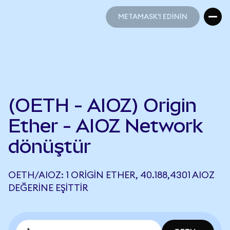
METAMASK'I EDİNİN
METAMASK'I EDİNİN
(OETH - AIOZ) Origin
Ether - AIOZ Network
dönüştür
OETH/AIOZ: 1 ORIGIN ETHER, 40.188,4301 AIOZ
DEĞERINE EŞITTIR