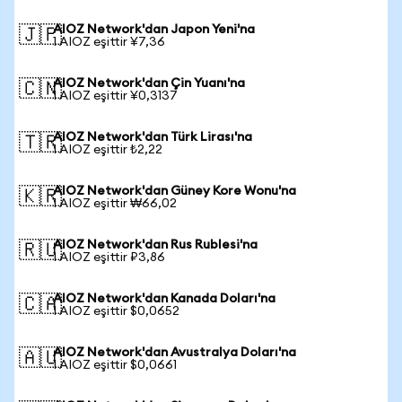
AIOZ Network'dan Japon Yeni'na
🇯🇵
1 AIOZ eşittir ¥7,36
AIOZ Network'dan Çin Yuanı'na
🇨🇳
1 AIOZ eşittir ¥0,3137
AIOZ Network'dan Türk Lirası'na
🇹🇷
1 AIOZ eşittir ₺2,22
AIOZ Network'dan Güney Kore Wonu'na
🇰🇷
1 AIOZ eşittir ₩66,02
AIOZ Network'dan Rus Rublesi'na
🇷🇺
1 AIOZ eşittir ₽3,86
AIOZ Network'dan Kanada Doları'na
🇨🇦
1 AIOZ eşittir $0,0652
AIOZ Network'dan Avustralya Doları'na
🇦🇺
1 AIOZ eşittir $0,0661