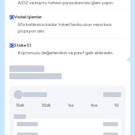
AIOZ ve kripto tahmin piyasalarında işlem yapın.
Vadeli İşlemler
50x kaldıraca kadar token'larda uzun veya kısa
pozisyon alın.
Stake Et
Kriptonuzu değerlendirin ve pasif gelir elde edin.
İşlem Yap
15dk
30dk
1sa
4sa
1G