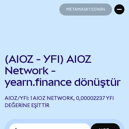
METAMASK'I EDİNİN
METAMASK'I EDİNİN
(AIOZ - YFI) AIOZ
Network -
yearn.finance dönüştür
AIOZ/YFI: 1 AIOZ NETWORK, 0,00002237 YFI
DEĞERINE EŞITTIR