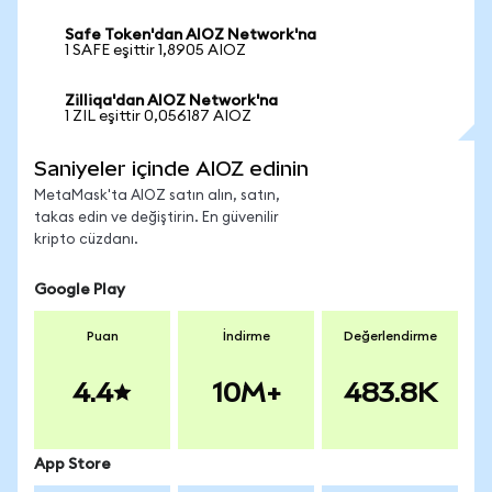
Safe Token'dan AIOZ Network'na
1 SAFE eşittir 1,8905 AIOZ
Zilliqa'dan AIOZ Network'na
1 ZIL eşittir 0,056187 AIOZ
Saniyeler içinde AIOZ edinin
MetaMask'ta AIOZ satın alın, satın,
takas edin ve değiştirin. En güvenilir
kripto cüzdanı.
Google Play
Puan
İndirme
Değerlendirme
4.4
10M+
483.8K
App Store