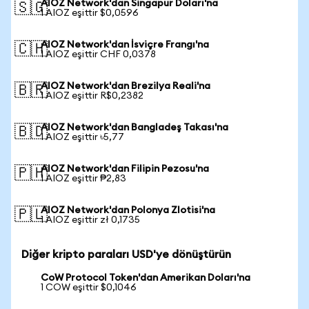
AIOZ Network'dan Singapur Doları'na
🇸🇬
1 AIOZ eşittir $0,0596
AIOZ Network'dan İsviçre Frangı'na
🇨🇭
1 AIOZ eşittir CHF 0,0378
AIOZ Network'dan Brezilya Reali'na
🇧🇷
1 AIOZ eşittir R$0,2382
AIOZ Network'dan Bangladeş Takası'na
🇧🇩
1 AIOZ eşittir ৳5,77
AIOZ Network'dan Filipin Pezosu'na
🇵🇭
1 AIOZ eşittir ₱2,83
AIOZ Network'dan Polonya Zlotisi'na
🇵🇱
1 AIOZ eşittir zł 0,1735
Diğer kripto paraları USD'ye dönüştürün
CoW Protocol Token'dan Amerikan Doları'na
1 COW eşittir $0,1046