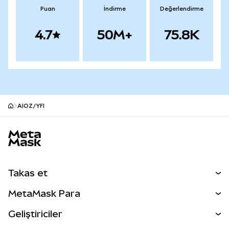
Puan
İndirme
Değerlendirme
4.7
50M+
75.8K
AIOZ/YFI
MetaMask site alt bilgisi
Takas et
Takas İşlemleri
MetaMask Para
Tahmin Et
YENİ
Kripto Al
Geliştiriciler
Perps
YENİ
MetaMask Kart
Dökümantasyon