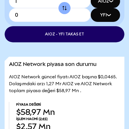
AIOZ
YFI
AIOZ - YFI TAKAS ET
AIOZ Network piyasa son durumu
AIOZ Network güncel fiyatı AIOZ başına $0,0465.
Dolaşımdaki arzı 1,27 Mr AIOZ ve AIOZ Network
toplam piyasa değeri $58,97 Mn .
PIYASA DEĞERI
$58,97 Mn
İŞLEM HACMI
(24S)
$2,57 Mn