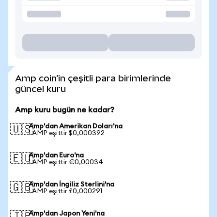
Amp coin'in çeşitli para birimlerinde
güncel kuru
Amp kuru bugün ne kadar?
Amp'dan Amerikan Doları'na
🇺🇸
1 AMP eşittir $0,000392
Amp'dan Euro'na
🇪🇺
1 AMP eşittir €0,00034
Amp'dan İngiliz Sterlini'na
🇬🇧
1 AMP eşittir £0,000291
Amp'dan Japon Yeni'na