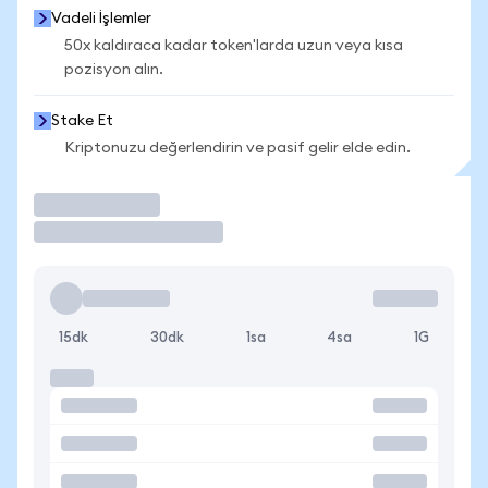
Vadeli İşlemler
50x kaldıraca kadar token'larda uzun veya kısa
pozisyon alın.
Stake Et
Kriptonuzu değerlendirin ve pasif gelir elde edin.
İşlem Yap
15dk
30dk
1sa
4sa
1G