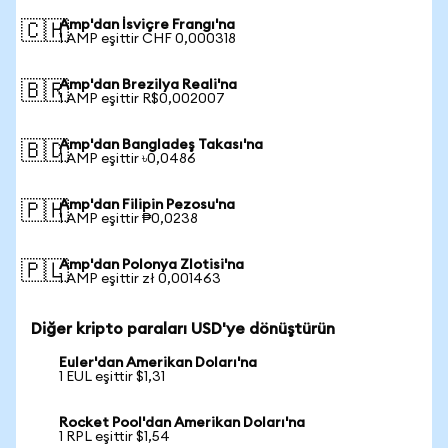
Amp'dan İsviçre Frangı'na
🇨🇭
1 AMP eşittir CHF 0,000318
Amp'dan Brezilya Reali'na
🇧🇷
1 AMP eşittir R$0,002007
Amp'dan Bangladeş Takası'na
🇧🇩
1 AMP eşittir ৳0,0486
Amp'dan Filipin Pezosu'na
🇵🇭
1 AMP eşittir ₱0,0238
Amp'dan Polonya Zlotisi'na
🇵🇱
1 AMP eşittir zł 0,001463
Diğer kripto paraları USD'ye dönüştürün
Euler'dan Amerikan Doları'na
1 EUL eşittir $1,31
Rocket Pool'dan Amerikan Doları'na
1 RPL eşittir $1,54