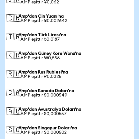
🇯🇵
1 AMP eşittir ¥0,062
Amp'dan Çin Yuanı'na
🇨🇳
1 AMP eşittir ¥0,002643
Amp'dan Türk Lirası'na
🇹🇷
1 AMP eşittir ₺0,0187
Amp'dan Güney Kore Wonu'na
🇰🇷
1 AMP eşittir ₩0,556
Amp'dan Rus Rublesi'na
🇷🇺
1 AMP eşittir ₽0,0325
Amp'dan Kanada Doları'na
🇨🇦
1 AMP eşittir $0,000549
Amp'dan Avustralya Doları'na
🇦🇺
1 AMP eşittir $0,000557
Amp'dan Singapur Doları'na
🇸🇬
1 AMP eşittir $0,000502