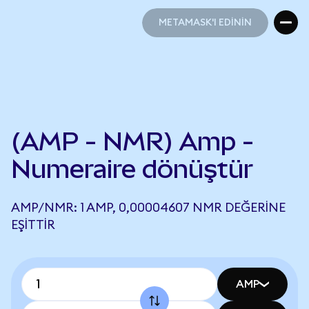
METAMASK'I EDİNİN
METAMASK'I EDİNİN
(AMP - NMR) Amp -
Numeraire dönüştür
AMP/NMR: 1 AMP, 0,00004607 NMR DEĞERINE
EŞITTIR
AMP