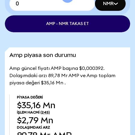
NMR
AMP - NMR TAKAS ET
Amp piyasa son durumu
Amp güncel fiyatı AMP başına $0,000392.
Dolaşımdaki arzı 89,78 Mr AMP ve Amp toplam
piyasa değeri $35,16 Mn .
PIYASA DEĞERI
$35,16 Mn
İŞLEM HACMI
(24S)
$2,79 Mn
DOLAŞIMDAKI ARZ