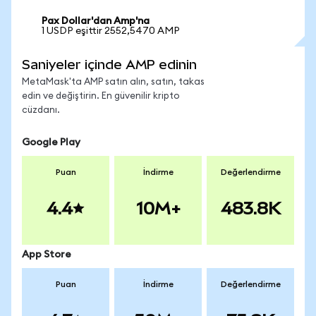
Pax Dollar'dan Amp'na
1 USDP eşittir 2552,5470 AMP
Saniyeler içinde AMP edinin
MetaMask'ta AMP satın alın, satın, takas
edin ve değiştirin. En güvenilir kripto
cüzdanı.
Google Play
Puan
İndirme
Değerlendirme
4.4
10M+
483.8K
App Store
Puan
İndirme
Değerlendirme