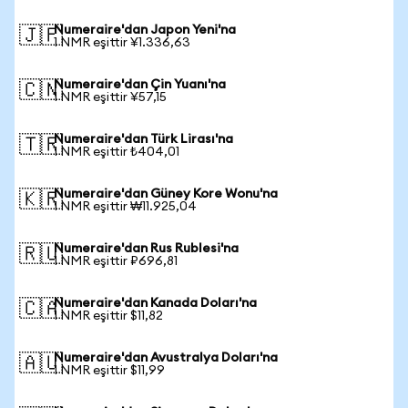
Numeraire'dan Japon Yeni'na
🇯🇵
1 NMR eşittir ¥1.336,63
Numeraire'dan Çin Yuanı'na
🇨🇳
1 NMR eşittir ¥57,15
Numeraire'dan Türk Lirası'na
🇹🇷
1 NMR eşittir ₺404,01
Numeraire'dan Güney Kore Wonu'na
🇰🇷
1 NMR eşittir ₩11.925,04
Numeraire'dan Rus Rublesi'na
🇷🇺
1 NMR eşittir ₽696,81
Numeraire'dan Kanada Doları'na
🇨🇦
1 NMR eşittir $11,82
Numeraire'dan Avustralya Doları'na
🇦🇺
1 NMR eşittir $11,99