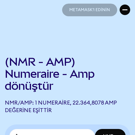
METAMASK'I EDİNİN
METAMASK'I EDİNİN
(NMR - AMP)
Numeraire - Amp
dönüştür
NMR/AMP: 1 NUMERAIRE, 22.364,8078 AMP
DEĞERINE EŞITTIR