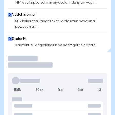
NMR ve kripto tahmin piyasalarında işlem yapın.
Vadeli İşlemler
50x kaldıraca kadar token'larda uzun veya kısa
pozisyon alın.
Stake Et
Kriptonuzu değerlendirin ve pasif gelir elde edin.
İşlem Yap
15dk
30dk
1sa
4sa
1G