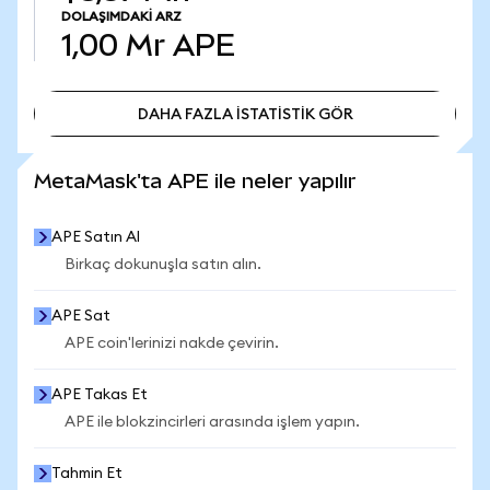
DOLAŞIMDAKI ARZ
1,00 Mr
APE
DAHA FAZLA İSTATİSTİK GÖR
DAHA FAZLA İSTATİSTİK GÖR
MetaMask'ta APE ile neler yapılır
APE Satın Al
Birkaç dokunuşla satın alın.
APE Sat
APE coin'lerinizi nakde çevirin.
APE Takas Et
APE ile blokzincirleri arasında işlem yapın.
Tahmin Et