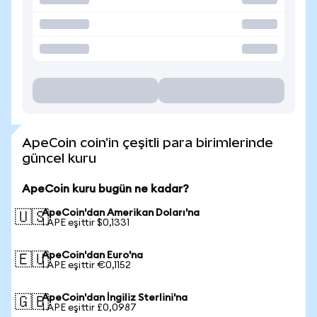
ApeCoin coin'in çeşitli para birimlerinde
güncel kuru
ApeCoin kuru bugün ne kadar?
ApeCoin'dan Amerikan Doları'na
🇺🇸
1 APE eşittir $0,1331
ApeCoin'dan Euro'na
🇪🇺
1 APE eşittir €0,1152
ApeCoin'dan İngiliz Sterlini'na
🇬🇧
1 APE eşittir £0,0987