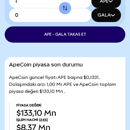
APE
GALA
APE - GALA TAKAS ET
ApeCoin piyasa son durumu
ApeCoin güncel fiyatı APE başına $0,1331.
Dolaşımdaki arzı 1,00 Mr APE ve ApeCoin toplam
piyasa değeri $133,10 Mn .
PIYASA DEĞERI
$133,10 Mn
İŞLEM HACMI
(24S)
$8,37 Mn