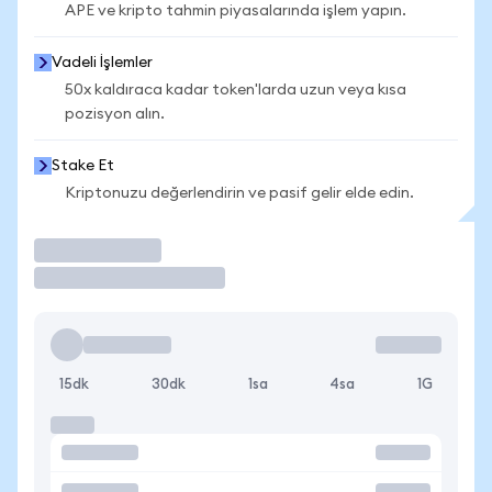
APE ve kripto tahmin piyasalarında işlem yapın.
Vadeli İşlemler
50x kaldıraca kadar token'larda uzun veya kısa
pozisyon alın.
Stake Et
Kriptonuzu değerlendirin ve pasif gelir elde edin.
İşlem Yap
15dk
30dk
1sa
4sa
1G