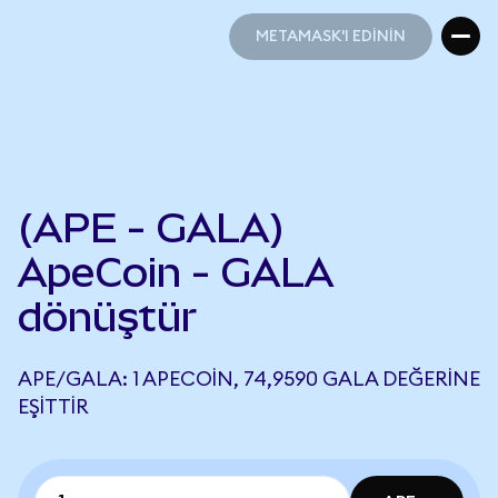
METAMASK'I EDİNİN
METAMASK'I EDİNİN
(APE - GALA)
ApeCoin - GALA
dönüştür
APE/GALA: 1 APECOIN, 74,9590 GALA DEĞERINE
EŞITTIR