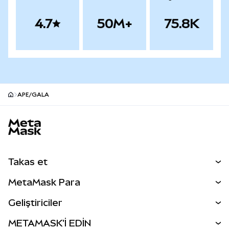
4.7
50M+
75.8K
APE/GALA
MetaMask site alt bilgisi
Takas et
Takas İşlemleri
MetaMask Para
Tahmin Et
YENİ
Kripto Al
Geliştiriciler
Perps
YENİ
MetaMask Kart
Dökümantasyon
METAMASK'İ EDİN
RWA'lar