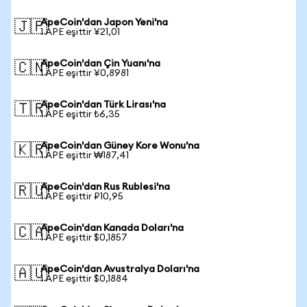
ApeCoin'dan Japon Yeni'na
🇯🇵
1 APE eşittir ¥21,01
ApeCoin'dan Çin Yuanı'na
🇨🇳
1 APE eşittir ¥0,8981
ApeCoin'dan Türk Lirası'na
🇹🇷
1 APE eşittir ₺6,35
ApeCoin'dan Güney Kore Wonu'na
🇰🇷
1 APE eşittir ₩187,41
ApeCoin'dan Rus Rublesi'na
🇷🇺
1 APE eşittir ₽10,95
ApeCoin'dan Kanada Doları'na
🇨🇦
1 APE eşittir $0,1857
ApeCoin'dan Avustralya Doları'na
🇦🇺
1 APE eşittir $0,1884