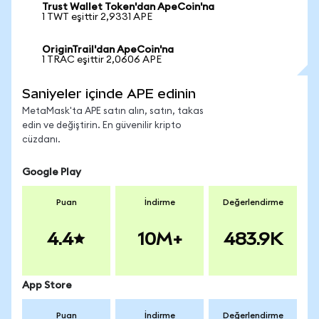
Trust Wallet Token'dan ApeCoin'na
1 TWT eşittir 2,9331 APE
OriginTrail'dan ApeCoin'na
1 TRAC eşittir 2,0606 APE
Saniyeler içinde APE edinin
MetaMask'ta APE satın alın, satın, takas
edin ve değiştirin. En güvenilir kripto
cüzdanı.
Google Play
Puan
İndirme
Değerlendirme
4.4
10M+
483.9K
App Store
Puan
İndirme
Değerlendirme