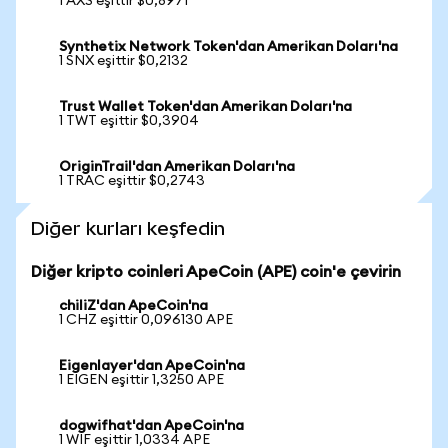
1 AXS eşittir $0,8971
Synthetix Network Token'dan Amerikan Doları'na
1 SNX eşittir $0,2132
Trust Wallet Token'dan Amerikan Doları'na
1 TWT eşittir $0,3904
OriginTrail'dan Amerikan Doları'na
1 TRAC eşittir $0,2743
Diğer kurları keşfedin
Diğer kripto coinleri ApeCoin (APE) coin'e çevirin
chiliZ'dan ApeCoin'na
1 CHZ eşittir 0,096130 APE
Eigenlayer'dan ApeCoin'na
1 EIGEN eşittir 1,3250 APE
dogwifhat'dan ApeCoin'na
1 WIF eşittir 1,0334 APE