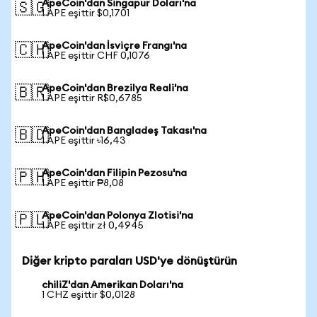
ApeCoin'dan Singapur Doları'na
🇸🇬
1 APE eşittir $0,1701
ApeCoin'dan İsviçre Frangı'na
🇨🇭
1 APE eşittir CHF 0,1076
ApeCoin'dan Brezilya Reali'na
🇧🇷
1 APE eşittir R$0,6785
ApeCoin'dan Bangladeş Takası'na
🇧🇩
1 APE eşittir ৳16,43
ApeCoin'dan Filipin Pezosu'na
🇵🇭
1 APE eşittir ₱8,08
ApeCoin'dan Polonya Zlotisi'na
🇵🇱
1 APE eşittir zł 0,4945
Diğer kripto paraları USD'ye dönüştürün
chiliZ'dan Amerikan Doları'na
1 CHZ eşittir $0,0128