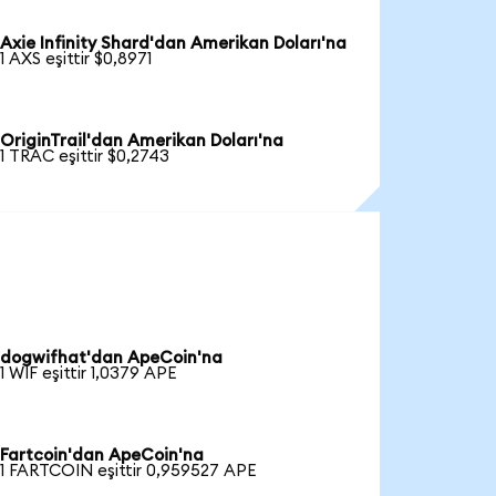
Axie Infinity Shard'dan Amerikan Doları'na
1 AXS eşittir $0,8971
OriginTrail'dan Amerikan Doları'na
1 TRAC eşittir $0,2743
dogwifhat'dan ApeCoin'na
1 WIF eşittir 1,0379 APE
Fartcoin'dan ApeCoin'na
1 FARTCOIN eşittir 0,959527 APE