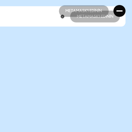
METAMASK'I EDİNİN
METAMASK'I EDİNİN
METAMASK'I EDİNİN
METAMASK'I EDİNİN