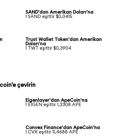
SAND'dan Amerikan Doları'na
1 SAND eşittir $0,0415
an
Trust Wallet Token'dan Amerikan
Doları'na
1 TWT eşittir $0,3904
coin'e çevirin
Eigenlayer'dan ApeCoin'na
1 EIGEN eşittir 1,3308 APE
Convex Finance'dan ApeCoin'na
1 CVX eşittir 11,4688 APE