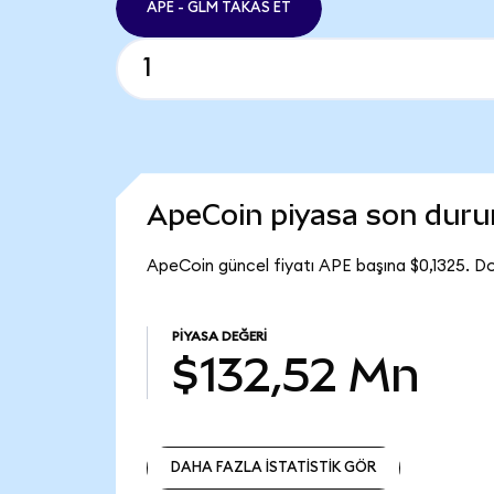
APE - GLM TAKAS ET
ApeCoin piyasa son dur
ApeCoin güncel fiyatı APE başına $0,1325. Do
PIYASA DEĞERI
$132,52 Mn
DAHA FAZLA İSTATİSTİK GÖR