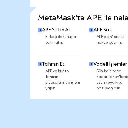
DAHA FAZLA İSTATİSTİK GÖR
MetaMask'ta APE ile neler
APE Satın Al
APE Sat
Birkaç dokunuşla
APE coin'lerinizi
satın alın.
nakde çevirin.
Tahmin Et
Vadeli İşlemler
APE ve kripto
50x kaldıraca
tahmin
kadar token'lard
piyasalarında işlem
uzun veya kısa
yapın.
pozisyon alın.