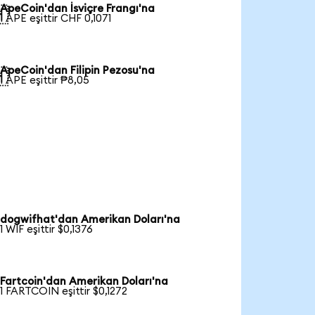
ApeCoin'dan İsviçre Frangı'na

1 APE eşittir CHF 0,1071
ApeCoin'dan Filipin Pezosu'na

1 APE eşittir ₱8,05
dogwifhat'dan Amerikan Doları'na
1 WIF eşittir $0,1376
Fartcoin'dan Amerikan Doları'na
1 FARTCOIN eşittir $0,1272