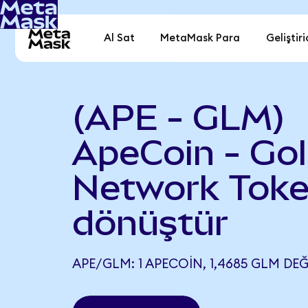
Al Sat
MetaMask Para
Geliştiri
(APE - GLM)
ApeCoin - Go
Network Tok
dönüştür
APE/GLM: 1 APECOIN, 1,4685 GLM DEĞ