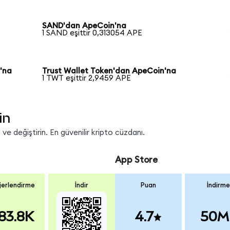
SAND'dan ApeCoin'na
1 SAND eşittir 0,313054 APE
'na
Trust Wallet Token'dan ApeCoin'na
1 TWT eşittir 2,9459 APE
in
e değiştirin. En güvenilir kripto cüzdanı.
App Store
erlendirme
İndir
Puan
İndirme
83.8K
4.7
50M