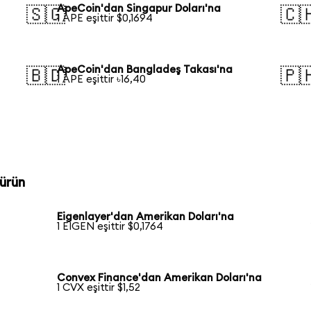
ApeCoin'dan Singapur Doları'na
🇸🇬
🇨
1 APE eşittir $0,1694
ApeCoin'dan Bangladeş Takası'na
🇧🇩
🇵
1 APE eşittir ৳16,40
ürün
Eigenlayer'dan Amerikan Doları'na
1 EIGEN eşittir $0,1764
Convex Finance'dan Amerikan Doları'na
1 CVX eşittir $1,52