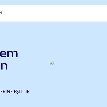
ci
lem
en
ERINE EŞITTIR