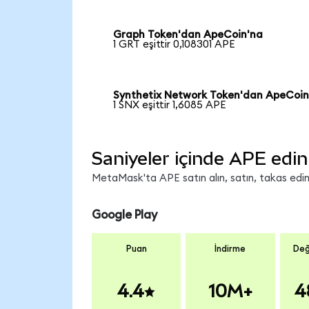
Graph Token'dan ApeCoin'na
1 GRT eşittir 0,108301 APE
Synthetix Network Token'dan ApeCoin
1 SNX eşittir 1,6085 APE
Saniyeler içinde APE edin
MetaMask'ta APE satın alın, satın, takas edin v
Google Play
Puan
İndirme
Değ
4.4
10M+
4