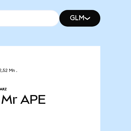
GLM
2,52 Mn .
 ARZ
 Mr
APE