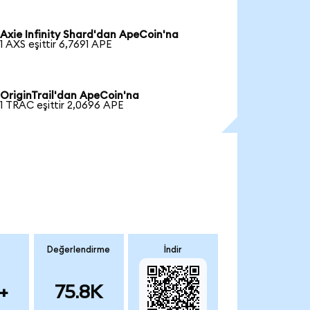
Axie Infinity Shard'dan ApeCoin'na
1 AXS eşittir 6,7691 APE
OriginTrail'dan ApeCoin'na
1 TRAC eşittir 2,0696 APE
Değerlendirme
İndir
+
75.8K