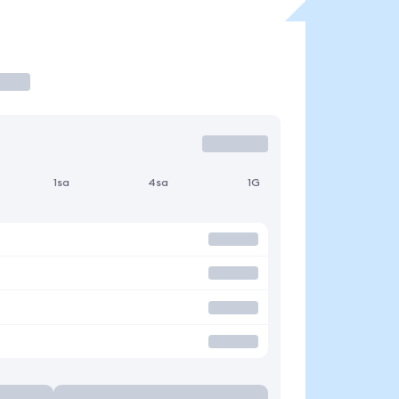
1sa
4sa
1G