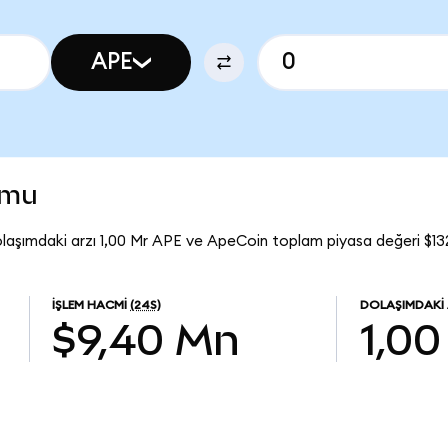
APE
umu
laşımdaki arzı 1,00 Mr APE ve ApeCoin toplam piyasa değeri $13
İŞLEM HACMI
(24S)
DOLAŞIMDAKI
$9,40 Mn
1,00