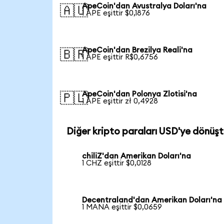
ApeCoin'dan Avustralya Doları'na
🇦🇺
1 APE eşittir $0,1876
ApeCoin'dan Brezilya Reali'na
🇧🇷
1 APE eşittir R$0,6756
ApeCoin'dan Polonya Zlotisi'na
🇵🇱
1 APE eşittir zł 0,4928
Diğer kripto paraları USD'ye dönüşt
chiliZ'dan Amerikan Doları'na
1 CHZ eşittir $0,0128
Decentraland'dan Amerikan Doları'na
1 MANA eşittir $0,0659