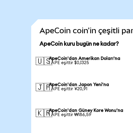
ApeCoin coin'in çeşitli p
ApeCoin kuru bugün ne kadar?
ApeCoin'dan Amerikan Doları'na
🇺🇸
1 APE eşittir $0,1325
ApeCoin'dan Japon Yeni'na
🇯🇵
1 APE eşittir ¥20,91
ApeCoin'dan Güney Kore Wonu'na
🇰🇷
1 APE eşittir ₩186,59