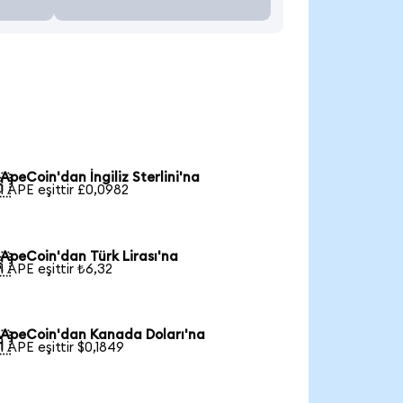
ApeCoin'dan İngiliz Sterlini'na

1 APE eşittir £0,0982
ApeCoin'dan Türk Lirası'na

1 APE eşittir ₺6,32
ApeCoin'dan Kanada Doları'na

1 APE eşittir $0,1849