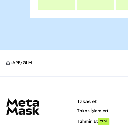
APE/GLM
MetaMask site alt bilgisi
Takas et
Takas İşlemleri
Tahmin Et
YENİ