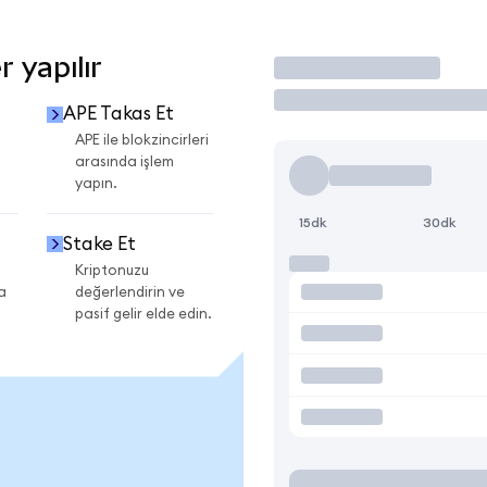
 yapılır
İşlem Yap
APE Takas Et
APE ile blokzincirleri
arasında işlem
yapın.
15dk
30dk
Stake Et
Kriptonuzu
a
değerlendirin ve
pasif gelir elde edin.