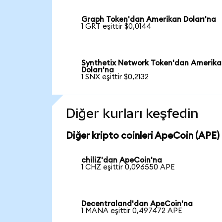
Graph Token'dan Amerikan Doları'na
1 GRT eşittir $0,0144
Synthetix Network Token'dan Amerik
Doları'na
1 SNX eşittir $0,2132
Diğer kurları keşfedin
Diğer kripto coinleri ApeCoin (APE) 
chiliZ'dan ApeCoin'na
1 CHZ eşittir 0,096550 APE
Decentraland'dan ApeCoin'na
1 MANA eşittir 0,497472 APE