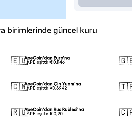
ara birimlerinde güncel kuru
ApeCoin'dan Euro'na
🇪🇺
🇬
1 APE eşittir €0,1146
ApeCoin'dan Çin Yuanı'na
🇨🇳
🇹
1 APE eşittir ¥0,8942
ApeCoin'dan Rus Rublesi'na
🇷🇺
🇨
1 APE eşittir ₽10,90