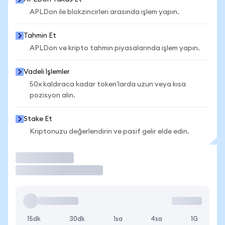
APLDon ile blokzincirleri arasında işlem yapın.
Tahmin Et
APLDon ve kripto tahmin piyasalarında işlem yapın.
Vadeli İşlemler
50x kaldıraca kadar token'larda uzun veya kısa
pozisyon alın.
Stake Et
Kriptonuzu değerlendirin ve pasif gelir elde edin.
İşlem Yap
15dk
30dk
1sa
4sa
1G