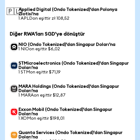
Applied Digital (Ondo Tokenized)'dan Polonya
🇵🇱
Zlotisi'na
1 APLDon eşittir zł 108,52
Diğer RWA'ları SGD'ye dönüştür
NIO (Ondo Tokenized)'dan Singapur Doları'na
1 NIOon eşittir $6,02
STMicroelectronics (Ondo Tokenized)'dan Singapur
Doları'na
1 STMon eşittir $71,19
MARA Holdings (Ondo Tokenized)'dan Singapur
Doları'na
1 MARAon eşittir $12,87
Exxon Mobil (Ondo Tokenized)'dan Singapur
Doları'na
1 XOMon eşittir $198,01
Quanta Services (Ondo Tokenized)'dan Singapur
Doları'na