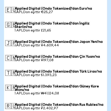
Applied Digital (Ondo Tokenized)'dan Euro'na
🇪🇺
1 APLDon eşittir €25,27
Applied Digital (Ondo Tokenized)'dan İngiliz
🇬🇧
Sterlini'na
1 APLDon eşittir £21,65
Applied Digital (Ondo Tokenized)'dan Japon Yeni'na
🇯🇵
1 APLDon eşittir ¥4.609,44
Applied Digital (Ondo Tokenized)'dan Çin Yuanı'na
🇨🇳
1 APLDon eşittir ¥197,08
Applied Digital (Ondo Tokenized)'dan Türk Lirası'na
🇹🇷
1 APLDon eşittir ₺1.393,23
Applied Digital (Ondo Tokenized)'dan Güney Kore
🇰🇷
Wonu'na
1 APLDon eşittir ₩41.124,08
Applied Digital (Ondo Tokenized)'dan Rus Rublesi'na
🇷🇺
1 APLDon eşittir ₽2.402,97