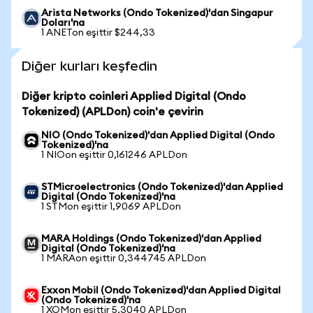
Arista Networks (Ondo Tokenized)'dan Singapur
Doları'na
1 ANETon eşittir $244,33
Diğer kurları keşfedin
Diğer kripto coinleri Applied Digital (Ondo
Tokenized) (APLDon) coin'e çevirin
NIO (Ondo Tokenized)'dan Applied Digital (Ondo
Tokenized)'na
1 NIOon eşittir 0,161246 APLDon
STMicroelectronics (Ondo Tokenized)'dan Applied
Digital (Ondo Tokenized)'na
1 STMon eşittir 1,9069 APLDon
MARA Holdings (Ondo Tokenized)'dan Applied
Digital (Ondo Tokenized)'na
1 MARAon eşittir 0,344745 APLDon
Exxon Mobil (Ondo Tokenized)'dan Applied Digital
(Ondo Tokenized)'na
1 XOMon eşittir 5,3040 APLDon