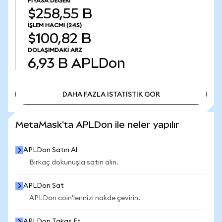
PIYASA DEĞERI
$258,55 B
İŞLEM HACMI
(24S)
$100,82 B
DOLAŞIMDAKI ARZ
6,93 B
APLDon
DAHA FAZLA İSTATİSTİK GÖR
DAHA FAZLA İSTATİSTİK GÖR
MetaMask'ta APLDon ile neler yapılır
APLDon Satın Al
Birkaç dokunuşla satın alın.
APLDon Sat
APLDon coin'lerinizi nakde çevirin.
APLDon Takas Et