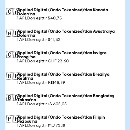
Applied Digital (Ondo Tokenized)'dan Kanada
🇨🇦
Doları'na
1 APLDon eşittir $40,75
Applied Digital (Ondo Tokenized)'dan Avustralya
🇦🇺
Doları'na
1 APLDon eşittir $41,33
Applied Digital (Ondo Tokenized)'dan İsviçre
🇨🇭
Frangı'na
1 APLDon eşittir CHF 23,60
Applied Digital (Ondo Tokenized)'dan Brezilya
🇧🇷
Reali'na
1 APLDon eşittir R$148,89
Applied Digital (Ondo Tokenized)'dan Bangladeş
🇧🇩
Takası'na
1 APLDon eşittir ৳3.605,05
Applied Digital (Ondo Tokenized)'dan Filipin
🇵🇭
Pezosu'na
1 APLDon eşittir ₱1.773,18