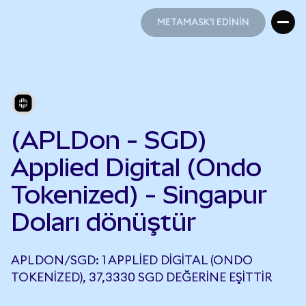
METAMASK'I EDİNİN
METAMASK'I EDİNİN
(APLDon - SGD)
Applied Digital (Ondo
Tokenized) - Singapur
Doları dönüştür
APLDON/SGD: 1 APPLIED DIGITAL (ONDO
TOKENIZED), 37,3330 SGD DEĞERINE EŞITTIR