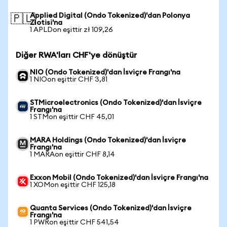
Applied Digital (Ondo Tokenized)'dan Polonya
🇵🇱
Zlotisi'na
1 APLDon eşittir zł 109,26
Diğer RWA'ları CHF'ye dönüştür
NIO (Ondo Tokenized)'dan İsviçre Frangı'na
1 NIOon eşittir CHF 3,81
STMicroelectronics (Ondo Tokenized)'dan İsviçre
Frangı'na
1 STMon eşittir CHF 45,01
MARA Holdings (Ondo Tokenized)'dan İsviçre
Frangı'na
1 MARAon eşittir CHF 8,14
Exxon Mobil (Ondo Tokenized)'dan İsviçre Frangı'na
1 XOMon eşittir CHF 125,18
Quanta Services (Ondo Tokenized)'dan İsviçre
Frangı'na
1 PWRon eşittir CHF 541,54