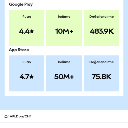
Google Play
Puan
İndirme
Değerlendirme
4.4
10M+
483.9K
App Store
Puan
İndirme
Değerlendirme
4.7
50M+
75.8K
APLDon/CHF
MetaMask site alt bilgisi