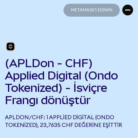
METAMASK'I EDİNİN
METAMASK'I EDİNİN
(APLDon - CHF)
Applied Digital (Ondo
Tokenized) - İsviçre
Frangı dönüştür
APLDON/CHF: 1 APPLIED DIGITAL (ONDO
TOKENIZED), 23,7635 CHF DEĞERINE EŞITTIR