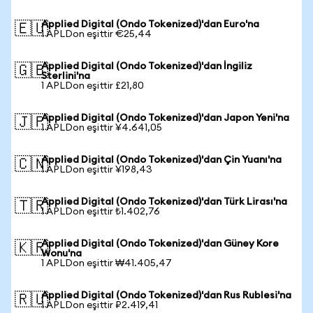
Applied Digital (Ondo Tokenized)'dan Euro'na
🇪🇺
1 APLDon eşittir €25,44
Applied Digital (Ondo Tokenized)'dan İngiliz
🇬🇧
Sterlini'na
1 APLDon eşittir £21,80
Applied Digital (Ondo Tokenized)'dan Japon Yeni'na
🇯🇵
1 APLDon eşittir ¥4.641,05
Applied Digital (Ondo Tokenized)'dan Çin Yuanı'na
🇨🇳
1 APLDon eşittir ¥198,43
Applied Digital (Ondo Tokenized)'dan Türk Lirası'na
🇹🇷
1 APLDon eşittir ₺1.402,76
Applied Digital (Ondo Tokenized)'dan Güney Kore
🇰🇷
Wonu'na
1 APLDon eşittir ₩41.405,47
Applied Digital (Ondo Tokenized)'dan Rus Rublesi'na
🇷🇺
1 APLDon eşittir ₽2.419,41