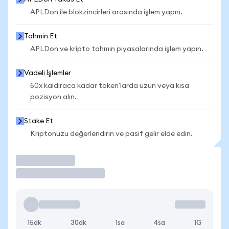
APLDon ile blokzincirleri arasında işlem yapın.
Tahmin Et
APLDon ve kripto tahmin piyasalarında işlem yapın.
Vadeli İşlemler
50x kaldıraca kadar token'larda uzun veya kısa
pozisyon alın.
Stake Et
Kriptonuzu değerlendirin ve pasif gelir elde edin.
İşlem Yap
15dk
30dk
1sa
4sa
1G