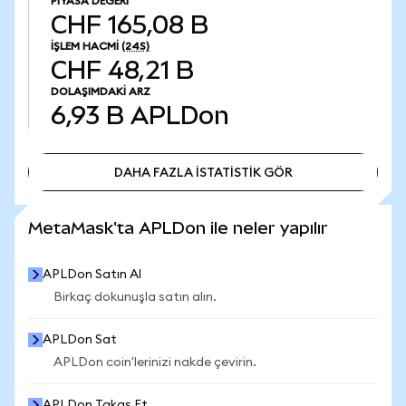
PIYASA DEĞERI
CHF 165,08 B
İŞLEM HACMI
(24S)
CHF 48,21 B
DOLAŞIMDAKI ARZ
6,93 B
APLDon
DAHA FAZLA İSTATİSTİK GÖR
DAHA FAZLA İSTATİSTİK GÖR
MetaMask'ta APLDon ile neler yapılır
APLDon Satın Al
Birkaç dokunuşla satın alın.
APLDon Sat
APLDon coin'lerinizi nakde çevirin.
APLDon Takas Et