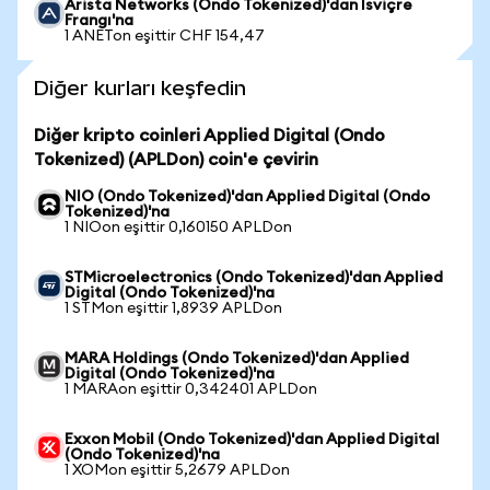
Arista Networks (Ondo Tokenized)'dan İsviçre
Frangı'na
1 ANETon eşittir CHF 154,47
Diğer kurları keşfedin
Diğer kripto coinleri Applied Digital (Ondo
Tokenized) (APLDon) coin'e çevirin
NIO (Ondo Tokenized)'dan Applied Digital (Ondo
Tokenized)'na
1 NIOon eşittir 0,160150 APLDon
STMicroelectronics (Ondo Tokenized)'dan Applied
Digital (Ondo Tokenized)'na
1 STMon eşittir 1,8939 APLDon
MARA Holdings (Ondo Tokenized)'dan Applied
Digital (Ondo Tokenized)'na
1 MARAon eşittir 0,342401 APLDon
Exxon Mobil (Ondo Tokenized)'dan Applied Digital
(Ondo Tokenized)'na
1 XOMon eşittir 5,2679 APLDon