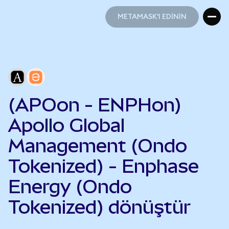
METAMASK'I EDİNİN
METAMASK'I EDİNİN
(APOon - ENPHon)
Apollo Global
Management (Ondo
Tokenized) - Enphase
Energy (Ondo
Tokenized) dönüştür