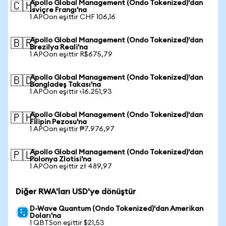
Apollo Global Management (Ondo Tokenized)'dan
🇨🇭
İsviçre Frangı'na
1 APOon eşittir CHF 106,16
Apollo Global Management (Ondo Tokenized)'dan
🇧🇷
Brezilya Reali'na
1 APOon eşittir R$675,79
Apollo Global Management (Ondo Tokenized)'dan
🇧🇩
Bangladeş Takası'na
1 APOon eşittir ৳16.251,93
Apollo Global Management (Ondo Tokenized)'dan
🇵🇭
Filipin Pezosu'na
1 APOon eşittir ₱7.976,97
Apollo Global Management (Ondo Tokenized)'dan
🇵🇱
Polonya Zlotisi'na
1 APOon eşittir zł 489,97
Diğer RWA'ları USD'ye dönüştür
D-Wave Quantum (Ondo Tokenized)'dan Amerikan
Doları'na
1 QBTSon eşittir $21,53