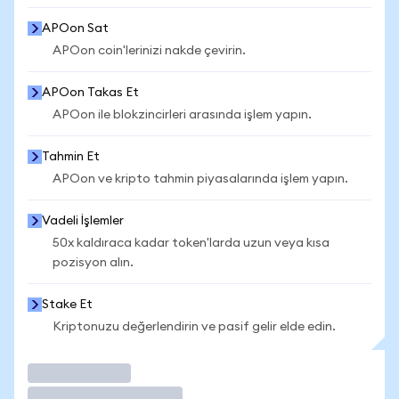
APOon Sat
APOon coin'lerinizi nakde çevirin.
APOon Takas Et
APOon ile blokzincirleri arasında işlem yapın.
Tahmin Et
APOon ve kripto tahmin piyasalarında işlem yapın.
Vadeli İşlemler
50x kaldıraca kadar token'larda uzun veya kısa
pozisyon alın.
Stake Et
Kriptonuzu değerlendirin ve pasif gelir elde edin.
İşlem Yap