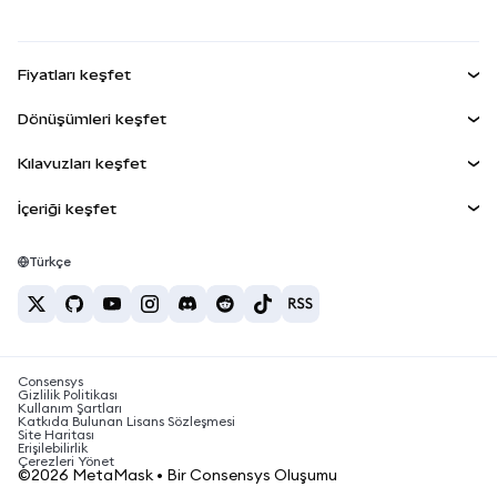
RWA'lar
mUSD
YENİ
Kontrol Paneli
İşlem Kalkanı
Kazan
Smart Accounts Kit
Agent Wallet
YENİ
Fiyatları keşfet
Gömülü Cüzdanlar
Snap'ler
Bitcoin Fiyatı
Dönüşümleri keşfet
MetaMask Connect
Ethereum Fiyatı
Ödüller
YENİ
BTC'den USD'ye
Solana Fiyatı
Kılavuzları keşfet
Snap'ler
Güvenlik
ETH'den USD'ye
BTC Satın Al
Shiba Inu Fiyatı
USDT'den INR'ye
İçeriği keşfet
Web3 Servisleri
Destek
ETH Satın Al
Pepe Fiyatı
Bitcoin cüzdanı
BTC'den USDT'ye
SOL Satın Al
Kariyer
Tether Fiyatı
Solana cüzdanı
Türkçe
BTC'den INR'ye
PEPE Satın Al
İletişim
USDC Fiyatı
En iyi kripto kartları
ETH'den USDT'ye
USDT Satın Al
Chainlink Fiyatı
En iyi mobil kripto cüzdanlar
USDT'den PHP'ye
USDC Satın Al
Polymarket nedir?
BTC'den EUR'ya
Consensys
SHIB Satın Al
Kripto vergi haberleri
Gizlilik Politikası
Kullanım Şartları
BNB Satın Al
Katkıda Bulunan Lisans Sözleşmesi
Kripto para nasıl satın alınır?
Site Haritası
Erişilebilirlik
Bitcoin nasıl satılır?
Çerezleri Yönet
©2026 MetaMask • Bir Consensys Oluşumu