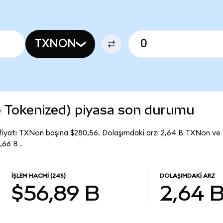
TXNON
 Tokenized) piyasa son durumu
fiyatı TXNon başına $280,56. Dolaşımdaki arzı 2,64 B TXNon ve
66 B .
İŞLEM HACMI
(24S)
DOLAŞIMDAKI ARZ
$56,89 B
2,64 