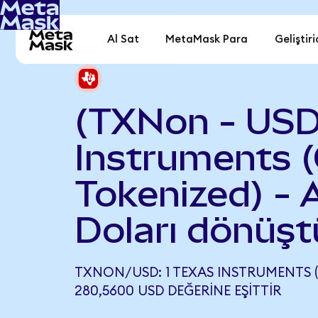
Al Sat
MetaMask Para
Geliştiri
(TXNon - USD
Instruments 
Tokenized) -
Doları dönüşt
TXNON/USD: 1 TEXAS INSTRUMENTS 
280,5600 USD DEĞERINE EŞITTIR