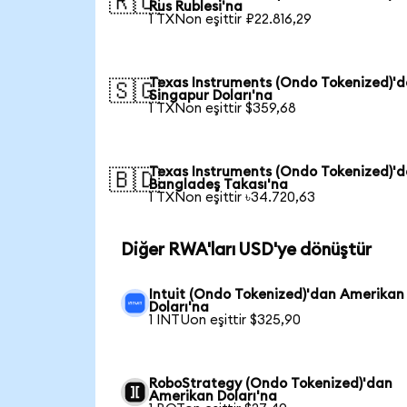
🇷🇺
Rus Rublesi'na
1 TXNon eşittir ₽22.816,29
Texas Instruments (Ondo Tokenized)'
🇸🇬
Singapur Doları'na
1 TXNon eşittir $359,68
Texas Instruments (Ondo Tokenized)'
🇧🇩
Bangladeş Takası'na
1 TXNon eşittir ৳34.720,63
Diğer RWA'ları USD'ye dönüştür
Intuit (Ondo Tokenized)'dan Amerikan
Doları'na
1 INTUon eşittir $325,90
RoboStrategy (Ondo Tokenized)'dan
Amerikan Doları'na