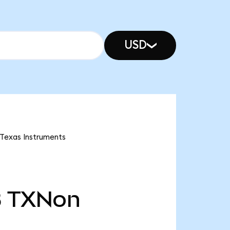
USD
 Texas Instruments
B
TXNon