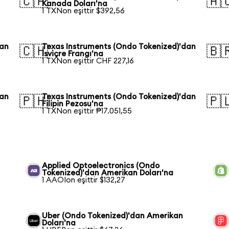
🇨🇦
🇦
Kanada Doları'na
1 TXNon eşittir $392,56
dan
Texas Instruments (Ondo Tokenized)'dan
🇨🇭
🇧
İsviçre Frangı'na
1 TXNon eşittir CHF 227,16
dan
Texas Instruments (Ondo Tokenized)'dan
🇵🇭
🇵
Filipin Pezosu'na
1 TXNon eşittir ₱17.051,55
Applied Optoelectronics (Ondo
Tokenized)'dan Amerikan Doları'na
1 AAOIon eşittir $132,27
Uber (Ondo Tokenized)'dan Amerikan
Doları'na