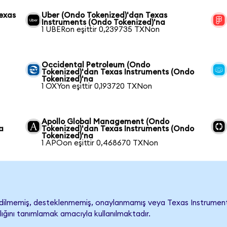
exas
Uber (Ondo Tokenized)'dan Texas
Instruments (Ondo Tokenized)'na
1 UBERon eşittir 0,239735 TXNon
Occidental Petroleum (Ondo
Tokenized)'dan Texas Instruments (Ondo
Tokenized)'na
1 OXYon eşittir 0,193720 TXNon
Apollo Global Management (Ondo
a
Tokenized)'dan Texas Instruments (Ondo
Tokenized)'na
1 APOon eşittir 0,468670 TXNon
ilmemiş, desteklenmemiş, onaylanmamış veya Texas Instruments ile 
lığını tanımlamak amacıyla kullanılmaktadır.