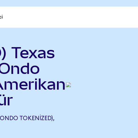
ci
) Texas
(Ondo
 Amerikan
ür
(ONDO TOKENIZED),