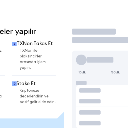
ler yapılır
İşlem Yap
TXNon Takas Et
zi
TXNon ile
blokzincirleri
arasında işlem
yapın.
15dk
30dk
Stake Et
Kriptonuzu
a
değerlendirin ve
pasif gelir elde edin.