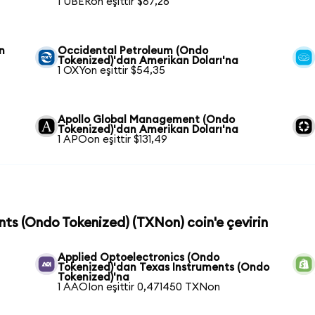
1 UBERon eşittir $67,26
n
Occidental Petroleum (Ondo
Tokenized)'dan Amerikan Doları'na
1 OXYon eşittir $54,35
Apollo Global Management (Ondo
Tokenized)'dan Amerikan Doları'na
1 APOon eşittir $131,49
ents (Ondo Tokenized) (TXNon) coin'e çevirin
Applied Optoelectronics (Ondo
Tokenized)'dan Texas Instruments (Ondo
Tokenized)'na
1 AAOIon eşittir 0,471450 TXNon