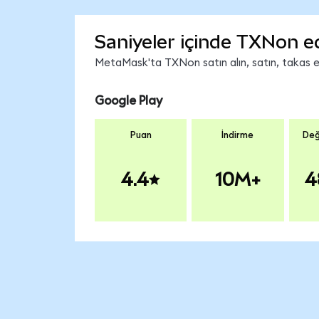
Saniyeler içinde TXNon e
MetaMask'ta TXNon satın alın, satın, takas edi
Google Play
Puan
İndirme
Değ
4.4
10M+
4