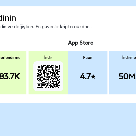
dinin
n ve değiştirin. En güvenilir kripto cüzdanı.
App Store
erlendirme
İndir
Puan
İndirme
83.7K
4.7
50M