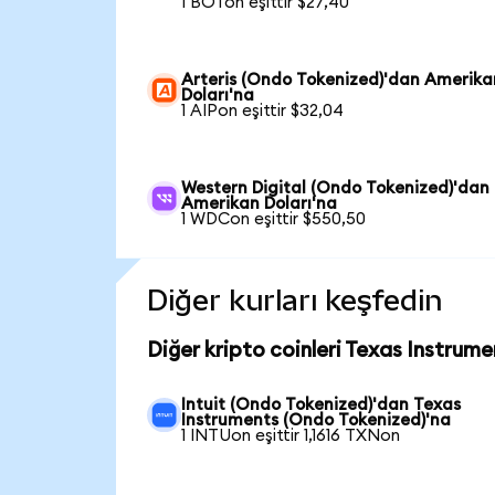
1 BOTon eşittir $27,40
Arteris (Ondo Tokenized)'dan Amerika
Doları'na
1 AIPon eşittir $32,04
Western Digital (Ondo Tokenized)'dan
Amerikan Doları'na
1 WDCon eşittir $550,50
Diğer kurları keşfedin
Diğer kripto coinleri Texas Instrum
Intuit (Ondo Tokenized)'dan Texas
Instruments (Ondo Tokenized)'na
1 INTUon eşittir 1,1616 TXNon