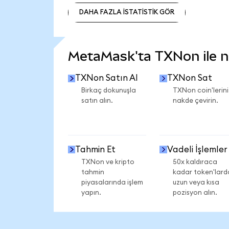
DAHA FAZLA İSTATİSTİK GÖR
DAHA FAZLA İSTATİSTİK GÖR
MetaMask'ta TXNon ile ne
TXNon Satın Al
TXNon Sat
Birkaç dokunuşla
TXNon coin'lerini
satın alın.
nakde çevirin.
Tahmin Et
Vadeli İşlemler
TXNon ve kripto
50x kaldıraca
tahmin
kadar token'lard
piyasalarında işlem
uzun veya kısa
yapın.
pozisyon alın.