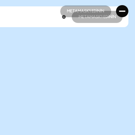
METAMASK'I EDİNİN
METAMASK'I EDİNİN
METAMASK'I EDİNİN
METAMASK'I EDİNİN