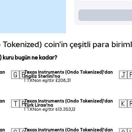
okenized) coin'in çeşitli para birim
 kuru bugün ne kadar?
dan
Texas Instruments (Ondo Tokenized)'dan
🇬🇧
🇯
İngiliz Sterlini'na
1 TXNon eşittir £208,31
dan
Texas Instruments (Ondo Tokenized)'dan
🇹🇷
🇰
Türk Lirası'na
1 TXNon eşittir ₺13.353,12
dan
Texas Instruments (Ondo Tokenized)'dan