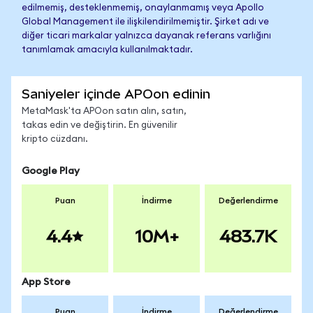
edilmemiş, desteklenmemiş, onaylanmamış veya Apollo
Global Management ile ilişkilendirilmemiştir. Şirket adı ve
diğer ticari markalar yalnızca dayanak referans varlığını
tanımlamak amacıyla kullanılmaktadır.
Saniyeler içinde APOon edinin
MetaMask'ta APOon satın alın, satın,
takas edin ve değiştirin. En güvenilir
kripto cüzdanı.
Google Play
Puan
İndirme
Değerlendirme
4.4
10M+
483.7K
App Store
Puan
İndirme
Değerlendirme