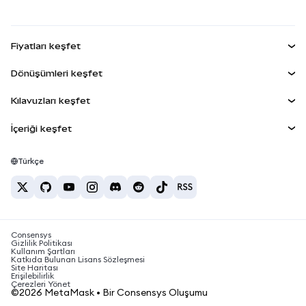
RWA'lar
mUSD
YENİ
Kontrol Paneli
İşlem Kalkanı
Kazan
Smart Accounts Kit
Agent Wallet
YENİ
Fiyatları keşfet
Gömülü Cüzdanlar
Snap'ler
Bitcoin Fiyatı
Dönüşümleri keşfet
MetaMask Connect
Ethereum Fiyatı
Ödüller
YENİ
BTC'den USD'ye
Solana Fiyatı
Kılavuzları keşfet
Snap'ler
Güvenlik
ETH'den USD'ye
BTC Satın Al
Shiba Inu Fiyatı
USDT'den INR'ye
İçeriği keşfet
Web3 Servisleri
Destek
ETH Satın Al
Pepe Fiyatı
Bitcoin cüzdanı
BTC'den USDT'ye
SOL Satın Al
Kariyer
Tether Fiyatı
Solana cüzdanı
Türkçe
BTC'den INR'ye
PEPE Satın Al
İletişim
USDC Fiyatı
En iyi kripto kartları
ETH'den USDT'ye
USDT Satın Al
Chainlink Fiyatı
En iyi mobil kripto cüzdanlar
USDT'den PHP'ye
USDC Satın Al
Polymarket nedir?
BTC'den EUR'ya
Consensys
SHIB Satın Al
Kripto vergi haberleri
Gizlilik Politikası
Kullanım Şartları
BNB Satın Al
Katkıda Bulunan Lisans Sözleşmesi
Kripto para nasıl satın alınır?
Site Haritası
Erişilebilirlik
Bitcoin nasıl satılır?
Çerezleri Yönet
©2026 MetaMask • Bir Consensys Oluşumu