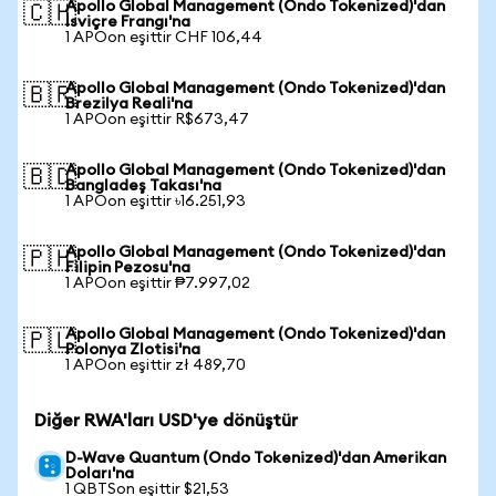
Apollo Global Management (Ondo Tokenized)'dan
🇨🇭
İsviçre Frangı'na
1 APOon eşittir CHF 106,44
Apollo Global Management (Ondo Tokenized)'dan
🇧🇷
Brezilya Reali'na
1 APOon eşittir R$673,47
Apollo Global Management (Ondo Tokenized)'dan
🇧🇩
Bangladeş Takası'na
1 APOon eşittir ৳16.251,93
Apollo Global Management (Ondo Tokenized)'dan
🇵🇭
Filipin Pezosu'na
1 APOon eşittir ₱7.997,02
Apollo Global Management (Ondo Tokenized)'dan
🇵🇱
Polonya Zlotisi'na
1 APOon eşittir zł 489,70
Diğer RWA'ları USD'ye dönüştür
D-Wave Quantum (Ondo Tokenized)'dan Amerikan
Doları'na
1 QBTSon eşittir $21,53