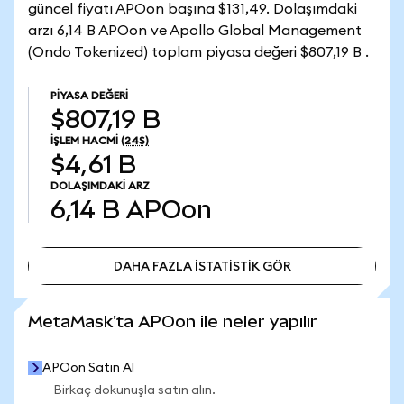
güncel fiyatı APOon başına $131,49. Dolaşımdaki
arzı 6,14 B APOon ve Apollo Global Management
(Ondo Tokenized) toplam piyasa değeri $807,19 B .
PIYASA DEĞERI
$807,19 B
İŞLEM HACMI
(24S)
$4,61 B
DOLAŞIMDAKI ARZ
6,14 B
APOon
DAHA FAZLA İSTATİSTİK GÖR
DAHA FAZLA İSTATİSTİK GÖR
MetaMask'ta APOon ile neler yapılır
APOon Satın Al
Birkaç dokunuşla satın alın.