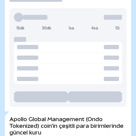
15dk
30dk
1sa
4sa
1G
Apollo Global Management (Ondo
Tokenized) coin'in çeşitli para birimlerinde
güncel kuru