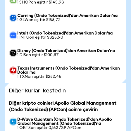
1 SHOPon eşittir $145,93
Corning (Ondo Tokenized)'dan Amerikan Doları'na
1 GLWon eşittir $158,72
Intuit (Ondo Tokenized)'dan Amerikan Doları'na
1 INTUon eşittir $325,90
Disney (Ondo Tokenized)'dan Amerikan Doları'na
1 DISon eşittir $100,87
Texas Instruments (Ondo Tokenized)'dan Amerikan
Doları'na
1 TXNon eşittir $282,45
Diğer kurları keşfedin
Diğer kripto coinleri Apollo Global Management
(Ondo Tokenized) (APOon) coin'e çevirin
D-Wave Quantum (Ondo Tokenized)'dan Apollo
Global Management (Ondo Tokenized)'na
1 QBTSon eşittir 0,163739 APOon