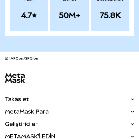
4.7
50M+
75.8K
APOon/SPGIon
MetaMask site alt bilgisi
Takas et
Takas İşlemleri
MetaMask Para
Tahmin Et
YENİ
Kripto Al
Geliştiriciler
Perps
YENİ
MetaMask Kart
Dökümantasyon
METAMASK'İ EDİN