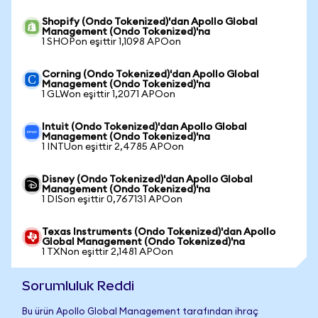
Shopify (Ondo Tokenized)'dan Apollo Global
Management (Ondo Tokenized)'na
1 SHOPon eşittir 1,1098 APOon
Corning (Ondo Tokenized)'dan Apollo Global
Management (Ondo Tokenized)'na
1 GLWon eşittir 1,2071 APOon
Intuit (Ondo Tokenized)'dan Apollo Global
Management (Ondo Tokenized)'na
1 INTUon eşittir 2,4785 APOon
Disney (Ondo Tokenized)'dan Apollo Global
Management (Ondo Tokenized)'na
1 DISon eşittir 0,767131 APOon
Texas Instruments (Ondo Tokenized)'dan Apollo
Global Management (Ondo Tokenized)'na
1 TXNon eşittir 2,1481 APOon
Sorumluluk Reddi
Bu ürün Apollo Global Management tarafından ihraç