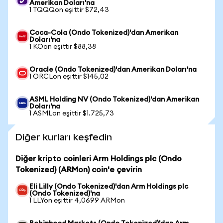
Amerikan Doları'na
1 TQQQon eşittir $72,43
Coca-Cola (Ondo Tokenized)'dan Amerikan
Doları'na
1 KOon eşittir $88,38
Oracle (Ondo Tokenized)'dan Amerikan Doları'na
1 ORCLon eşittir $145,02
ASML Holding NV (Ondo Tokenized)'dan Amerikan
Doları'na
1 ASMLon eşittir $1.725,73
Diğer kurları keşfedin
Diğer kripto coinleri Arm Holdings plc (Ondo
Tokenized) (ARMon) coin'e çevirin
Eli Lilly (Ondo Tokenized)'dan Arm Holdings plc
(Ondo Tokenized)'na
1 LLYon eşittir 4,0699 ARMon