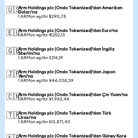
Arm Holdings plc (Ondo Tokenized)'dan Amerikan
🇺🇸
Doları'na
1 ARMon eşittir $290,78
Arm Holdings plc (Ondo Tokenized)'dan Euro'na
🇪🇺
1 ARMon eşittir €252,13
Arm Holdings plc (Ondo Tokenized)'dan İngiliz
🇬🇧
Sterlini'na
1 ARMon eşittir £216,19
Arm Holdings plc (Ondo Tokenized)'dan Japon
🇯🇵
Yeni'na
1 ARMon eşittir ¥46.038,39
Arm Holdings plc (Ondo Tokenized)'dan Çin Yuanı'na
🇨🇳
1 ARMon eşittir ¥1.962,46
Arm Holdings plc (Ondo Tokenized)'dan Türk
🇹🇷
Lirası'na
1 ARMon eşittir ₺13.871,40
Arm Holdings plc (Ondo Tokenized)'dan Güney Kore