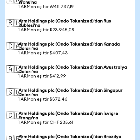
🇰🇷
Wonu'na
1 ARMon eşittir ₩411.737,19
Arm Holdings plc (Ondo Tokenized)'dan Rus
🇷🇺
Rublesi'na
1 ARMon eşittir ₽23.945,08
Arm Holdings plc (Ondo Tokenized)'dan Kanada
🇨🇦
Doları'na
1 ARMon eşittir $407,43
Arm Holdings plc (Ondo Tokenized)'dan Avustralya
🇦🇺
Doları'na
1 ARMon eşittir $412,99
Arm Holdings plc (Ondo Tokenized)'dan Singapur
🇸🇬
Doları'na
1 ARMon eşittir $372,46
Arm Holdings plc (Ondo Tokenized)'dan İsviçre
🇨🇭
Frangı'na
1 ARMon eşittir CHF 235,61
Arm Holdings plc (Ondo Tokenized)'dan Brezilya
🇧🇷