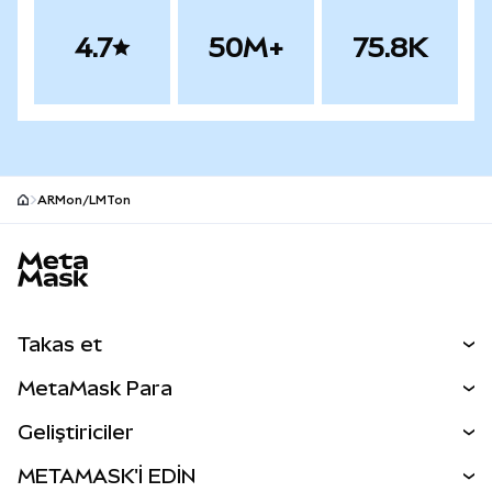
4.7
50M+
75.8K
ARMon/LMTon
MetaMask site alt bilgisi
Takas et
Takas İşlemleri
MetaMask Para
Tahmin Et
YENİ
Kripto Al
Geliştiriciler
Perps
YENİ
MetaMask Kart
Dökümantasyon
METAMASK'İ EDİN
RWA'lar
mUSD
YENİ