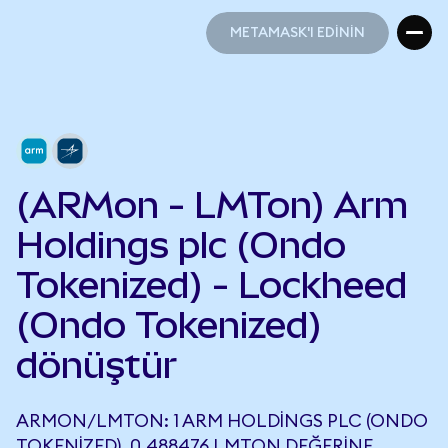
METAMASK'I EDİNİN
METAMASK'I EDİNİN
(ARMon - LMTon) Arm
Holdings plc (Ondo
Tokenized) - Lockheed
(Ondo Tokenized)
dönüştür
ARMON/LMTON: 1 ARM HOLDINGS PLC (ONDO
TOKENIZED), 0,488476 LMTON DEĞERINE