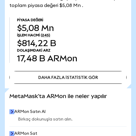
toplam piyasa değeri $5,08 Mn .
PIYASA DEĞERI
$5,08 Mn
İŞLEM HACMI
(24S)
$814,22 B
DOLAŞIMDAKI ARZ
17,48 B
ARMon
DAHA FAZLA İSTATİSTİK GÖR
DAHA FAZLA İSTATİSTİK GÖR
MetaMask'ta ARMon ile neler yapılır
ARMon Satın Al
Birkaç dokunuşla satın alın.
ARMon Sat