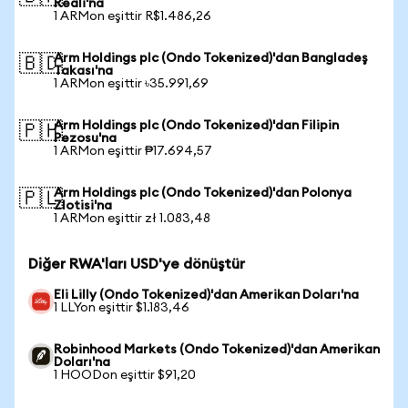
Reali'na
1 ARMon eşittir R$1.486,26
Arm Holdings plc (Ondo Tokenized)'dan Bangladeş
🇧🇩
Takası'na
1 ARMon eşittir ৳35.991,69
Arm Holdings plc (Ondo Tokenized)'dan Filipin
🇵🇭
Pezosu'na
1 ARMon eşittir ₱17.694,57
Arm Holdings plc (Ondo Tokenized)'dan Polonya
🇵🇱
Zlotisi'na
1 ARMon eşittir zł 1.083,48
Diğer RWA'ları USD'ye dönüştür
Eli Lilly (Ondo Tokenized)'dan Amerikan Doları'na
1 LLYon eşittir $1.183,46
Robinhood Markets (Ondo Tokenized)'dan Amerikan
Doları'na
1 HOODon eşittir $91,20