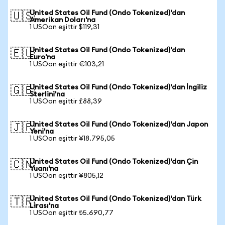
United States Oil Fund (Ondo Tokenized)'dan
🇺🇸
Amerikan Doları'na
1 USOon eşittir $119,31
United States Oil Fund (Ondo Tokenized)'dan
🇪🇺
Euro'na
1 USOon eşittir €103,21
United States Oil Fund (Ondo Tokenized)'dan İngiliz
🇬🇧
Sterlini'na
1 USOon eşittir £88,39
United States Oil Fund (Ondo Tokenized)'dan Japon
🇯🇵
Yeni'na
1 USOon eşittir ¥18.795,05
United States Oil Fund (Ondo Tokenized)'dan Çin
🇨🇳
Yuanı'na
1 USOon eşittir ¥805,12
United States Oil Fund (Ondo Tokenized)'dan Türk
🇹🇷
Lirası'na
1 USOon eşittir ₺5.690,77