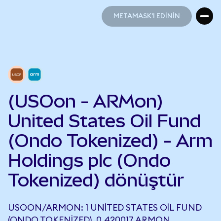
METAMASK'I EDİNİN
METAMASK'I EDİNİN
(USOon - ARMon)
United States Oil Fund
(Ondo Tokenized) - Arm
Holdings plc (Ondo
Tokenized) dönüştür
USOON/ARMON: 1 UNITED STATES OIL FUND
(ONDO TOKENIZED), 0,420017 ARMON