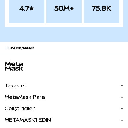
4.7
50M+
75.8K
USOon/ARMon
MetaMask site alt bilgisi
Takas et
Takas İşlemleri
MetaMask Para
Tahmin Et
YENİ
Kripto Al
Geliştiriciler
Perps
YENİ
MetaMask Kart
Dökümantasyon
METAMASK'İ EDİN
RWA'lar
mUSD
YENİ
Kontrol Paneli
İşlem Kalkanı