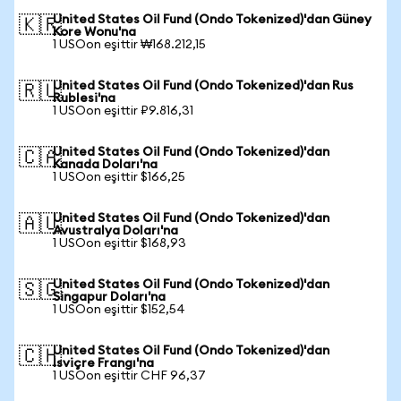
United States Oil Fund (Ondo Tokenized)'dan Güney
🇰🇷
Kore Wonu'na
1 USOon eşittir ₩168.212,15
United States Oil Fund (Ondo Tokenized)'dan Rus
🇷🇺
Rublesi'na
1 USOon eşittir ₽9.816,31
United States Oil Fund (Ondo Tokenized)'dan
🇨🇦
Kanada Doları'na
1 USOon eşittir $166,25
United States Oil Fund (Ondo Tokenized)'dan
🇦🇺
Avustralya Doları'na
1 USOon eşittir $168,93
United States Oil Fund (Ondo Tokenized)'dan
🇸🇬
Singapur Doları'na
1 USOon eşittir $152,54
United States Oil Fund (Ondo Tokenized)'dan
🇨🇭
İsviçre Frangı'na
1 USOon eşittir CHF 96,37