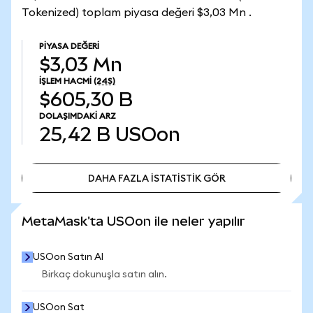
Tokenized) toplam piyasa değeri $3,03 Mn .
PIYASA DEĞERI
$3,03 Mn
İŞLEM HACMI
(24S)
$605,30 B
DOLAŞIMDAKI ARZ
25,42 B
USOon
DAHA FAZLA İSTATİSTİK GÖR
DAHA FAZLA İSTATİSTİK GÖR
MetaMask'ta USOon ile neler yapılır
USOon Satın Al
Birkaç dokunuşla satın alın.
USOon Sat