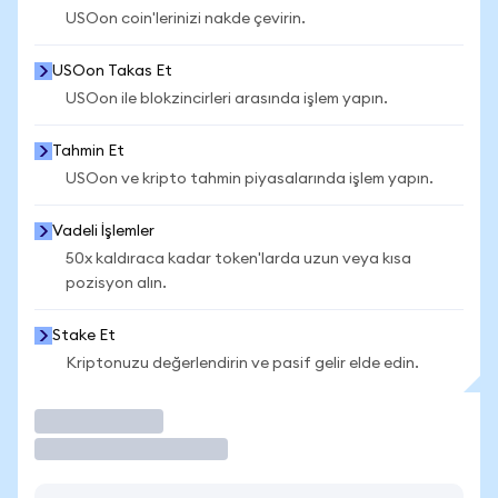
USOon coin'lerinizi nakde çevirin.
USOon Takas Et
USOon ile blokzincirleri arasında işlem yapın.
Tahmin Et
USOon ve kripto tahmin piyasalarında işlem yapın.
Vadeli İşlemler
50x kaldıraca kadar token'larda uzun veya kısa
pozisyon alın.
Stake Et
Kriptonuzu değerlendirin ve pasif gelir elde edin.
İşlem Yap