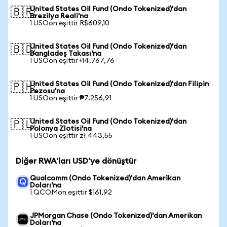
United States Oil Fund (Ondo Tokenized)'dan
🇧🇷
Brezilya Reali'na
1 USOon eşittir R$609,10
United States Oil Fund (Ondo Tokenized)'dan
🇧🇩
Bangladeş Takası'na
1 USOon eşittir ৳14.767,76
United States Oil Fund (Ondo Tokenized)'dan Filipin
🇵🇭
Pezosu'na
1 USOon eşittir ₱7.256,91
United States Oil Fund (Ondo Tokenized)'dan
🇵🇱
Polonya Zlotisi'na
1 USOon eşittir zł 443,55
Diğer RWA'ları USD'ye dönüştür
Qualcomm (Ondo Tokenized)'dan Amerikan
Doları'na
1 QCOMon eşittir $161,92
JPMorgan Chase (Ondo Tokenized)'dan Amerikan
Doları'na