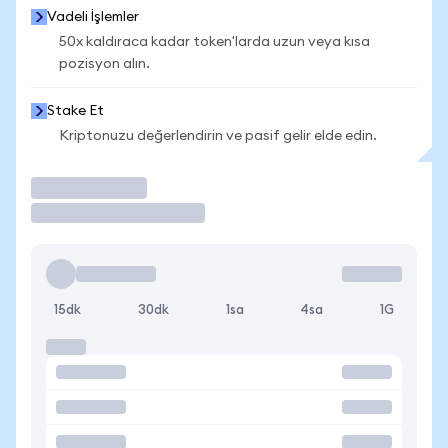
Vadeli İşlemler
50x kaldıraca kadar token'larda uzun veya kısa
pozisyon alın.
Stake Et
Kriptonuzu değerlendirin ve pasif gelir elde edin.
İşlem Yap
15dk
30dk
1sa
4sa
1G