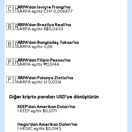
ARPA'dan İsviçre Frangı'na
🇨🇭
1 ARPA eşittir CHF 0,006877
ARPA'dan Brezilya Reali'na
🇧🇷
1 ARPA eşittir R$0,0433
ARPA'dan Bangladeş Takası'na
🇧🇩
1 ARPA eşittir ৳1,05
ARPA'dan Filipin Pezosu'na
🇵🇭
1 ARPA eşittir ₱0,5146
ARPA'dan Polonya Zlotisi'na
🇵🇱
1 ARPA eşittir zł 0,0316
Diğer kripto paraları USD'ye dönüştürün
KEEP'dan Amerikan Doları'na
1 KEEP eşittir $0,0171
Hegic'dan Amerikan Doları'na
1 HEGIC eşittir $0,0143