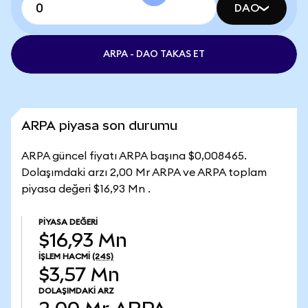
DAO
ARPA - DAO TAKAS ET
ARPA piyasa son durumu
ARPA güncel fiyatı ARPA başına $0,008465.
Dolaşımdaki arzı 2,00 Mr ARPA ve ARPA toplam
piyasa değeri $16,93 Mn .
PIYASA DEĞERI
$16,93 Mn
İŞLEM HACMI
(24S)
$3,57 Mn
DOLAŞIMDAKI ARZ