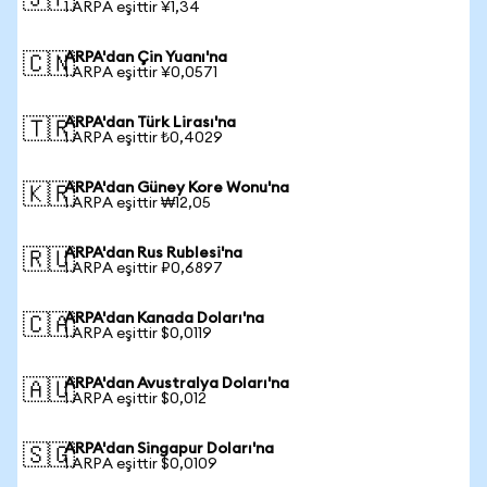
🇯🇵
1 ARPA eşittir ¥1,34
ARPA'dan Çin Yuanı'na
🇨🇳
1 ARPA eşittir ¥0,0571
ARPA'dan Türk Lirası'na
🇹🇷
1 ARPA eşittir ₺0,4029
ARPA'dan Güney Kore Wonu'na
🇰🇷
1 ARPA eşittir ₩12,05
ARPA'dan Rus Rublesi'na
🇷🇺
1 ARPA eşittir ₽0,6897
ARPA'dan Kanada Doları'na
🇨🇦
1 ARPA eşittir $0,0119
ARPA'dan Avustralya Doları'na
🇦🇺
1 ARPA eşittir $0,012
ARPA'dan Singapur Doları'na
🇸🇬
1 ARPA eşittir $0,0109