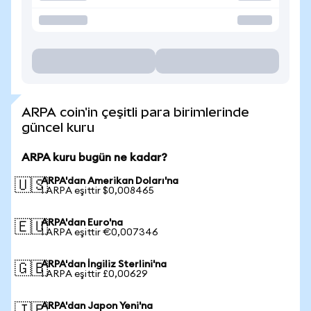
ARPA coin'in çeşitli para birimlerinde
güncel kuru
ARPA kuru bugün ne kadar?
ARPA'dan Amerikan Doları'na
🇺🇸
1 ARPA eşittir $0,008465
ARPA'dan Euro'na
🇪🇺
1 ARPA eşittir €0,007346
ARPA'dan İngiliz Sterlini'na
🇬🇧
1 ARPA eşittir £0,00629
ARPA'dan Japon Yeni'na