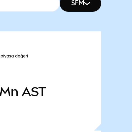
SFM
piyasa değeri
 Mn
AST