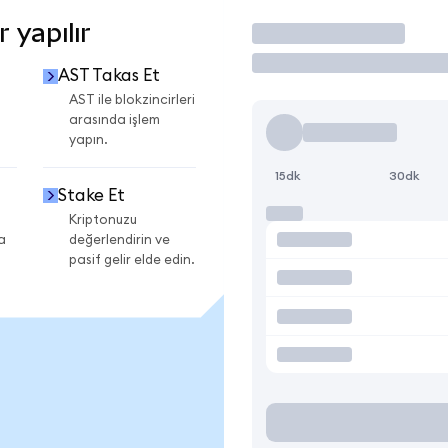
 yapılır
İşlem Yap
AST Takas Et
AST ile blokzincirleri
arasında işlem
yapın.
15dk
30dk
Stake Et
Kriptonuzu
a
değerlendirin ve
pasif gelir elde edin.