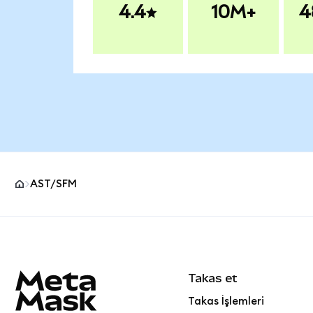
4.4
10M+
4
AST/SFM
MetaMask site alt bilgisi
Takas et
Takas İşlemleri