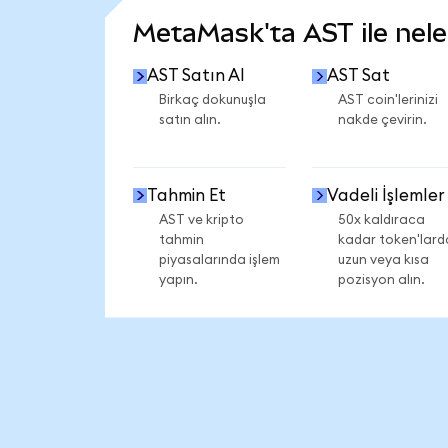
MetaMask'ta AST ile neler
AST Satın Al
AST Sat
Birkaç dokunuşla
AST coin'lerinizi
satın alın.
nakde çevirin.
Tahmin Et
Vadeli İşlemler
AST ve kripto
50x kaldıraca
tahmin
kadar token'lard
piyasalarında işlem
uzun veya kısa
yapın.
pozisyon alın.