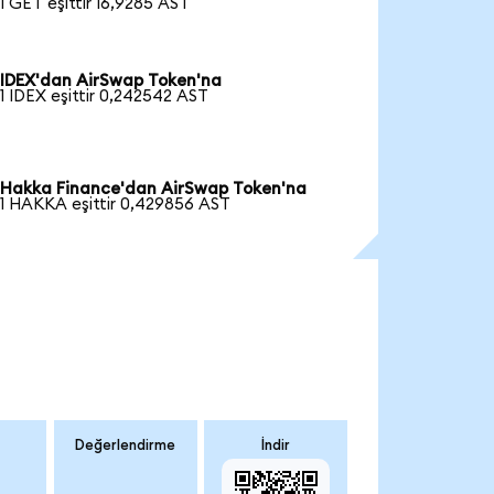
1 GET eşittir 16,9285 AST
IDEX'dan AirSwap Token'na
1 IDEX eşittir 0,242542 AST
Hakka Finance'dan AirSwap Token'na
1 HAKKA eşittir 0,429856 AST
Değerlendirme
İndir