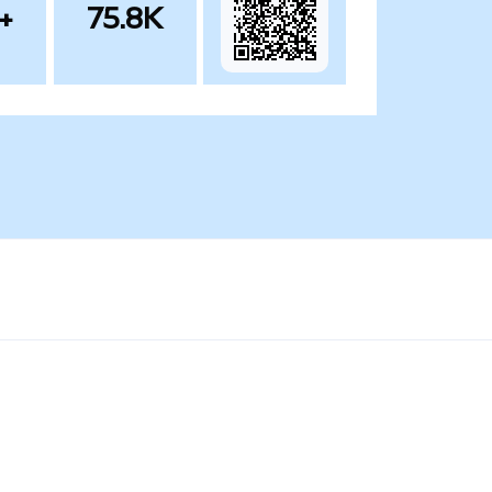
+
75.8K