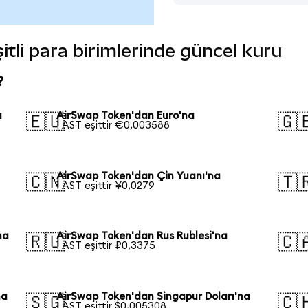
itli para birimlerinde güncel kuru
?
a
AirSwap Token'dan Euro'na
🇪🇺
🇬
1 AST eşittir €0,003588
AirSwap Token'dan Çin Yuanı'na
🇨🇳
🇹
1 AST eşittir ¥0,0279
na
AirSwap Token'dan Rus Rublesi'na
🇷🇺
🇨
1 AST eşittir ₽0,3375
na
AirSwap Token'dan Singapur Doları'na
🇸🇬
🇨
1 AST eşittir $0,005308