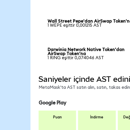
Wall Street Pepe'dan AirSwap Token'
1 WEPE eşittir 0,001215 AST
Darwinia Network Native Token'dan
AirSwap Token'na
1 RING eşittir 0,074046 AST
Saniyeler içinde AST edin
MetaMask'ta AST satın alın, satın, takas edin v
Google Play
Puan
İndirme
Değ