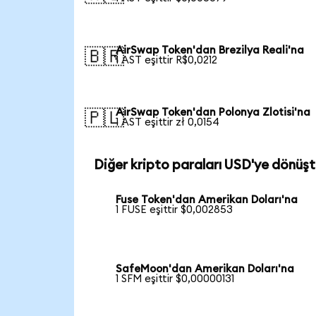
AirSwap Token'dan Brezilya Reali'na
🇧🇷
1 AST eşittir R$0,0212
AirSwap Token'dan Polonya Zlotisi'na
🇵🇱
1 AST eşittir zł 0,0154
Diğer kripto paraları USD'ye dönüşt
Fuse Token'dan Amerikan Doları'na
1 FUSE eşittir $0,002853
SafeMoon'dan Amerikan Doları'na
1 SFM eşittir $0,00000131