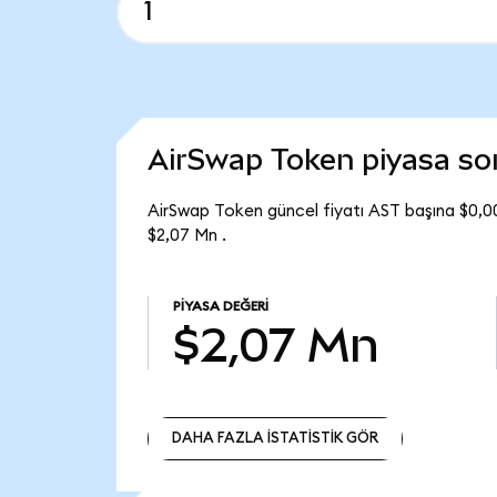
AirSwap Token piyasa s
AirSwap Token güncel fiyatı AST başına $0,0
$2,07 Mn .
PIYASA DEĞERI
$2,07 Mn
DAHA FAZLA İSTATİSTİK GÖR
DAHA FAZLA İSTATİSTİK GÖR