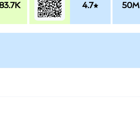
83.7K
4.7
50M