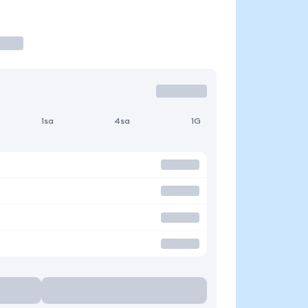
1sa
4sa
1G