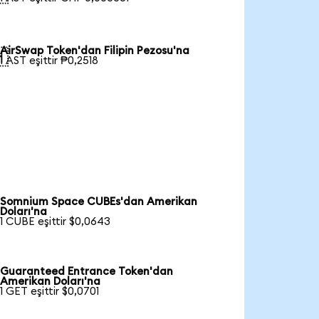
AirSwap Token'dan Filipin Pezosu'na

1 AST eşittir ₱0,2518
Somnium Space CUBEs'dan Amerikan
Doları'na
1 CUBE eşittir $0,0643
Guaranteed Entrance Token'dan
Amerikan Doları'na
1 GET eşittir $0,0701