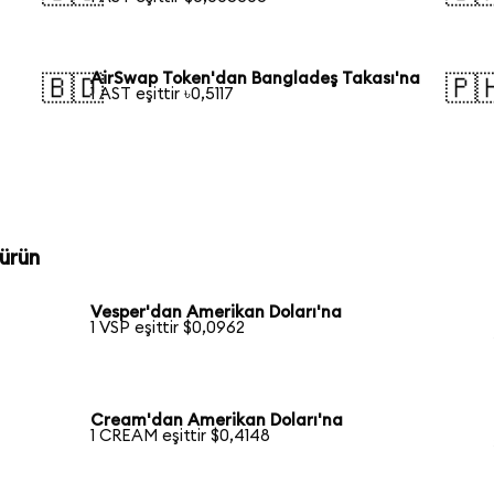
AirSwap Token'dan Bangladeş Takası'na
🇧🇩
🇵
1 AST eşittir ৳0,5117
ürün
Vesper'dan Amerikan Doları'na
1 VSP eşittir $0,0962
Cream'dan Amerikan Doları'na
1 CREAM eşittir $0,4148