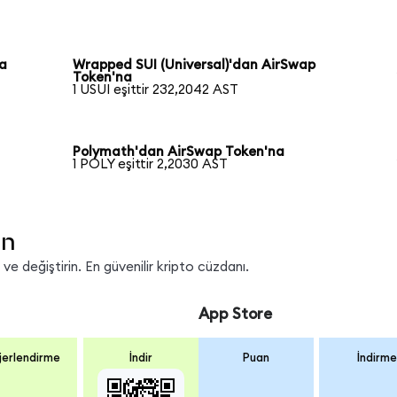
na
Wrapped SUI (Universal)'dan AirSwap
Token'na
1 USUI eşittir 232,2042 AST
Polymath'dan AirSwap Token'na
1 POLY eşittir 2,2030 AST
in
e değiştirin. En güvenilir kripto cüzdanı.
App Store
erlendirme
İndir
Puan
İndirme