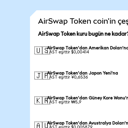
AirSwap Token coin'in çeş
AirSwap Token kuru bugün ne kadar
AirSwap Token'dan Amerikan Doları'n
🇺🇸
1 AST eşittir $0,00414
AirSwap Token'dan Japon Yeni'na
🇯🇵
1 AST eşittir ¥0,6536
AirSwap Token'dan Güney Kore Wonu'
🇰🇷
1 AST eşittir ₩5,9
AirSwap Token'dan Avustralya Doları'
🇦🇺
1 AST eşittir $0,005879