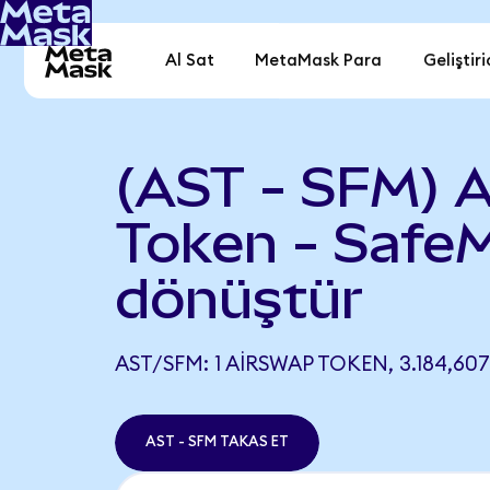
Al Sat
MetaMask Para
Geliştiri
(AST - SFM) 
Token - Safe
dönüştür
AST/SFM: 1 AIRSWAP TOKEN, 3.184,60
AST - SFM TAKAS ET