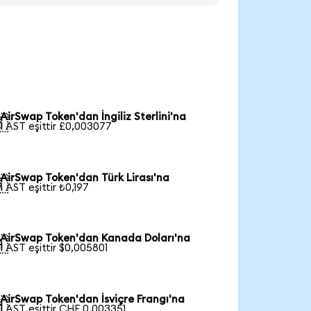
AirSwap Token'dan İngiliz Sterlini'na

1 AST eşittir £0,003077
AirSwap Token'dan Türk Lirası'na

1 AST eşittir ₺0,197
AirSwap Token'dan Kanada Doları'na

1 AST eşittir $0,005801
AirSwap Token'dan İsviçre Frangı'na

1 AST eşittir CHF 0,003351