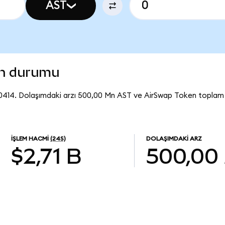
AST
on durumu
0414. Dolaşımdaki arzı 500,00 Mn AST ve AirSwap Token toplam 
İŞLEM HACMI
(24S)
DOLAŞIMDAKI ARZ
$2,71 B
500,00