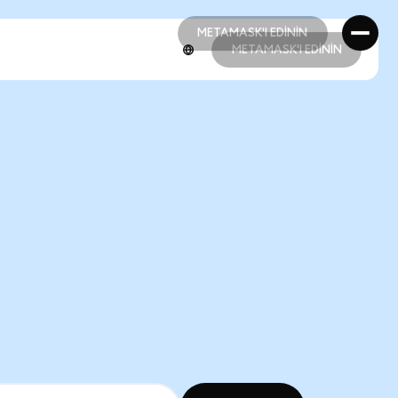
METAMASK'I EDİNİN
METAMASK'I EDİNİN
METAMASK'I EDİNİN
METAMASK'I EDİNİN