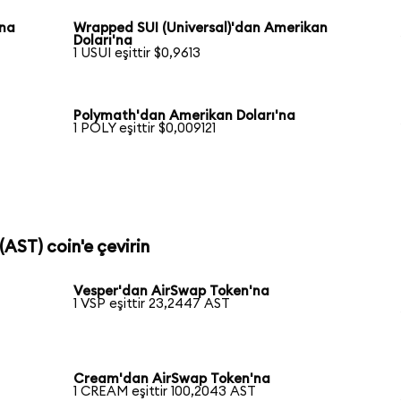
'na
Wrapped SUI (Universal)'dan Amerikan
Doları'na
1 USUI eşittir $0,9613
Polymath'dan Amerikan Doları'na
1 POLY eşittir $0,009121
(AST) coin'e çevirin
Vesper'dan AirSwap Token'na
1 VSP eşittir 23,2447 AST
Cream'dan AirSwap Token'na
1 CREAM eşittir 100,2043 AST