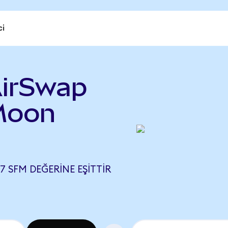
ci
AirSwap
Moon
77 SFM DEĞERINE EŞITTIR