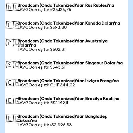
Broadcom (Ondo Tokenized)'dan Rus Rublesi'na
🇷🇺
1 AVGOon eşittir ₽35.135,75
Broadcom (Ondo Tokenized)'dan Kanada Doları'na
🇨🇦
1 AVGOon eşittir $593,30
Broadcom (Ondo Tokenized)'dan Avustralya
🇦🇺
Doları'na
1 AVGOon eşittir $602,31
Broadcom (Ondo Tokenized)'dan Singapur Doları'na
🇸🇬
1 AVGOon eşittir $543,51
Broadcom (Ondo Tokenized)'dan İsviçre Frangı'na
🇨🇭
1 AVGOon eşittir CHF 344,02
Broadcom (Ondo Tokenized)'dan Brezilya Reali'na
🇧🇷
1 AVGOon eşittir R$2.169,11
Broadcom (Ondo Tokenized)'dan Bangladeş
🇧🇩
Takası'na
1 AVGOon eşittir ৳52.396,53