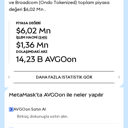
ve Broadcom (Ondo Tokenized) toplam piyasa
değeri $6,02 Mn .
PIYASA DEĞERI
$6,02 Mn
İŞLEM HACMI
(24S)
$1,36 Mn
DOLAŞIMDAKI ARZ
14,23 B
AVGOon
DAHA FAZLA İSTATİSTİK GÖR
DAHA FAZLA İSTATİSTİK GÖR
MetaMask'ta AVGOon ile neler yapılır
AVGOon Satın Al
Birkaç dokunuşla satın alın.