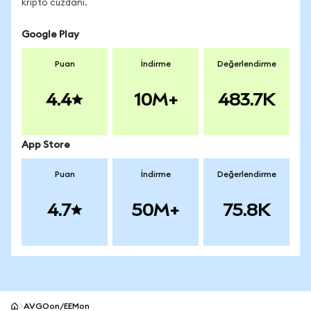
kripto cüzdanı.
Google Play
Puan
İndirme
Değerlendirme
4.4
10M+
483.7K
App Store
Puan
İndirme
Değerlendirme
4.7
50M+
75.8K
AVGOon/EEMon