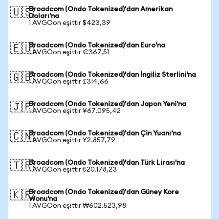
Broadcom (Ondo Tokenized)'dan Amerikan
🇺🇸
Doları'na
1 AVGOon eşittir $423,39
Broadcom (Ondo Tokenized)'dan Euro'na
🇪🇺
1 AVGOon eşittir €367,51
Broadcom (Ondo Tokenized)'dan İngiliz Sterlini'na
🇬🇧
1 AVGOon eşittir £314,66
Broadcom (Ondo Tokenized)'dan Japon Yeni'na
🇯🇵
1 AVGOon eşittir ¥67.095,42
Broadcom (Ondo Tokenized)'dan Çin Yuanı'na
🇨🇳
1 AVGOon eşittir ¥2.857,79
Broadcom (Ondo Tokenized)'dan Türk Lirası'na
🇹🇷
1 AVGOon eşittir ₺20.178,23
Broadcom (Ondo Tokenized)'dan Güney Kore
🇰🇷
Wonu'na
1 AVGOon eşittir ₩602.523,98