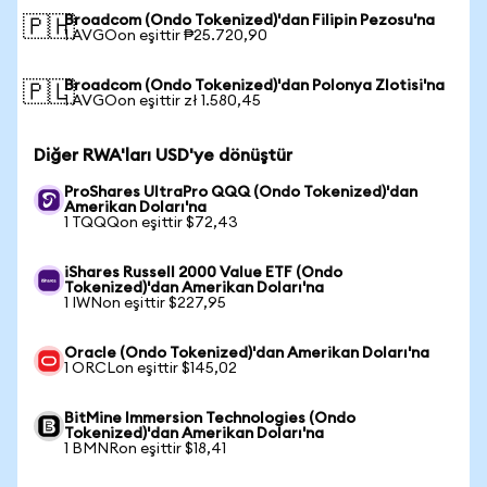
Broadcom (Ondo Tokenized)'dan Filipin Pezosu'na
🇵🇭
1 AVGOon eşittir ₱25.720,90
Broadcom (Ondo Tokenized)'dan Polonya Zlotisi'na
🇵🇱
1 AVGOon eşittir zł 1.580,45
Diğer RWA'ları USD'ye dönüştür
ProShares UltraPro QQQ (Ondo Tokenized)'dan
Amerikan Doları'na
1 TQQQon eşittir $72,43
iShares Russell 2000 Value ETF (Ondo
Tokenized)'dan Amerikan Doları'na
1 IWNon eşittir $227,95
Oracle (Ondo Tokenized)'dan Amerikan Doları'na
1 ORCLon eşittir $145,02
BitMine Immersion Technologies (Ondo
Tokenized)'dan Amerikan Doları'na
1 BMNRon eşittir $18,41