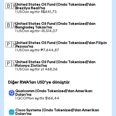
United States Oil Fund (Ondo Tokenized)'dan
🇧🇷
Brezilya Reali'na
1 USOon eşittir R$641,73
United States Oil Fund (Ondo Tokenized)'dan
🇧🇩
Bangladeş Takası'na
1 USOon eşittir ৳15.514,07
United States Oil Fund (Ondo Tokenized)'dan Filipin
🇵🇭
Pezosu'na
1 USOon eşittir ₱7.644,87
United States Oil Fund (Ondo Tokenized)'dan
🇵🇱
Polonya Zlotisi'na
1 USOon eşittir zł 468,06
Diğer RWA'ları USD'ye dönüştür
Qualcomm (Ondo Tokenized)'dan Amerikan
Doları'na
1 QCOMon eşittir $166,44
Cisco Systems (Ondo Tokenized)'dan Amerikan
Doları'na