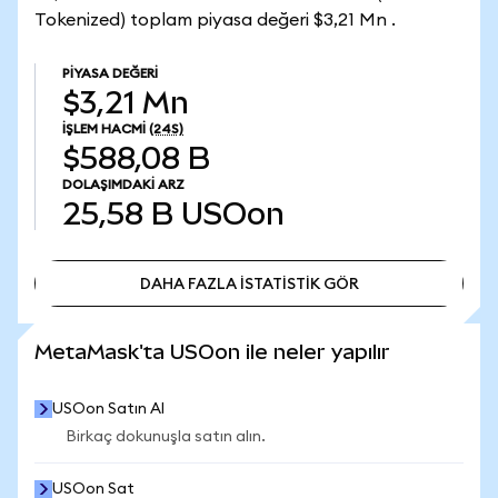
Tokenized) toplam piyasa değeri $3,21 Mn .
PIYASA DEĞERI
$3,21 Mn
İŞLEM HACMI
(24S)
$588,08 B
DOLAŞIMDAKI ARZ
25,58 B
USOon
DAHA FAZLA İSTATİSTİK GÖR
DAHA FAZLA İSTATİSTİK GÖR
MetaMask'ta USOon ile neler yapılır
USOon Satın Al
Birkaç dokunuşla satın alın.
USOon Sat