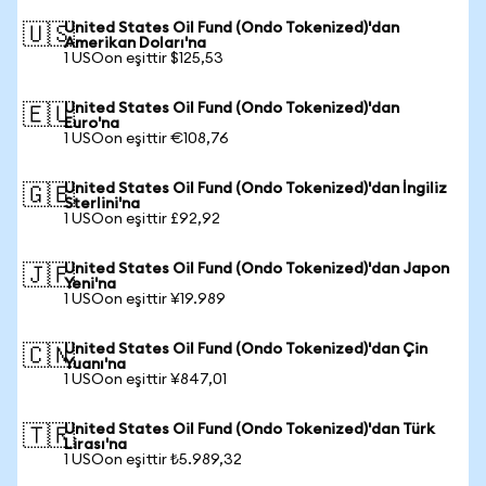
United States Oil Fund (Ondo Tokenized)'dan
🇺🇸
Amerikan Doları'na
1 USOon eşittir $125,53
United States Oil Fund (Ondo Tokenized)'dan
🇪🇺
Euro'na
1 USOon eşittir €108,76
United States Oil Fund (Ondo Tokenized)'dan İngiliz
🇬🇧
Sterlini'na
1 USOon eşittir £92,92
United States Oil Fund (Ondo Tokenized)'dan Japon
🇯🇵
Yeni'na
1 USOon eşittir ¥19.989
United States Oil Fund (Ondo Tokenized)'dan Çin
🇨🇳
Yuanı'na
1 USOon eşittir ¥847,01
United States Oil Fund (Ondo Tokenized)'dan Türk
🇹🇷
Lirası'na
1 USOon eşittir ₺5.989,32