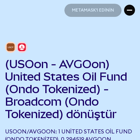
METAMASK'I EDİNİN
METAMASK'I EDİNİN
(USOon - AVGOon)
United States Oil Fund
(Ondo Tokenized) -
Broadcom (Ondo
Tokenized) dönüştür
USOON/AVGOON: 1 UNITED STATES OIL FUND
(ONDO TOKENIZED), 0,294519 AVGOON