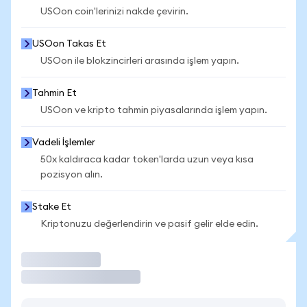
USOon coin'lerinizi nakde çevirin.
USOon Takas Et
USOon ile blokzincirleri arasında işlem yapın.
Tahmin Et
USOon ve kripto tahmin piyasalarında işlem yapın.
Vadeli İşlemler
50x kaldıraca kadar token'larda uzun veya kısa
pozisyon alın.
Stake Et
Kriptonuzu değerlendirin ve pasif gelir elde edin.
İşlem Yap