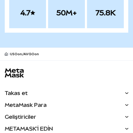
4.7
50M+
75.8K
USOon/AVGOon
MetaMask site alt bilgisi
Takas et
Takas İşlemleri
MetaMask Para
Tahmin Et
YENİ
Kripto Al
Geliştiriciler
Perps
YENİ
MetaMask Kart
Dökümantasyon
METAMASK'İ EDİN
RWA'lar
mUSD
YENİ