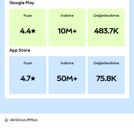
Google Play
Puan
İndirme
Değerlendirme
4.4
10M+
483.7K
App Store
Puan
İndirme
Değerlendirme
4.7
50M+
75.8K
AVGOon/PFEon
MetaMask site alt bilgisi