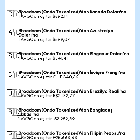
Broadcom (Ondo Tokenized)'dan Kanada Doları'na
🇨🇦
1 AVGOon eşittir $592,14
Broadcom (Ondo Tokenized)'dan Avustralya
🇦🇺
Doları'na
1 AVGOon eşittir $599,07
Broadcom (Ondo Tokenized)'dan Singapur Doları'na
🇸🇬
1 AVGOon eşittir $541,41
Broadcom (Ondo Tokenized)'dan İsviçre Frangı'na
🇨🇭
1 AVGOon eşittir CHF 340,86
Broadcom (Ondo Tokenized)'dan Brezilya Reali'na
🇧🇷
1 AVGOon eşittir R$2.172,77
Broadcom (Ondo Tokenized)'dan Bangladeş
🇧🇩
Takası'na
1 AVGOon eşittir ৳52.252,39
Broadcom (Ondo Tokenized)'dan Filipin Pezosu'na
🇵🇭
1 AVGOon eşittir ₱25.663,63