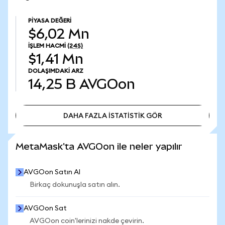
PIYASA DEĞERI
$6,02 Mn
İŞLEM HACMI
(24S)
$1,41 Mn
DOLAŞIMDAKI ARZ
14,25 B
AVGOon
DAHA FAZLA İSTATİSTİK GÖR
DAHA FAZLA İSTATİSTİK GÖR
MetaMask'ta AVGOon ile neler yapılır
AVGOon Satın Al
Birkaç dokunuşla satın alın.
AVGOon Sat
AVGOon coin'lerinizi nakde çevirin.