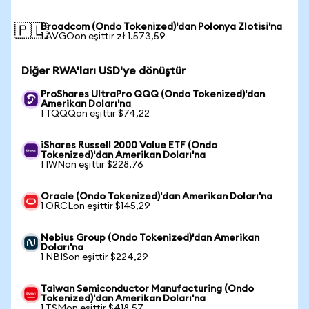
Broadcom (Ondo Tokenized)'dan Polonya Zlotisi'na
🇵🇱
1 AVGOon eşittir zł 1.573,59
Diğer RWA'ları USD'ye dönüştür
ProShares UltraPro QQQ (Ondo Tokenized)'dan
Amerikan Doları'na
1 TQQQon eşittir $74,22
iShares Russell 2000 Value ETF (Ondo
Tokenized)'dan Amerikan Doları'na
1 IWNon eşittir $228,76
Oracle (Ondo Tokenized)'dan Amerikan Doları'na
1 ORCLon eşittir $145,29
Nebius Group (Ondo Tokenized)'dan Amerikan
Doları'na
1 NBISon eşittir $224,29
Taiwan Semiconductor Manufacturing (Ondo
Tokenized)'dan Amerikan Doları'na
1 TSMon eşittir $418,57