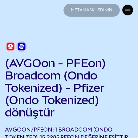
METAMASK'I EDİNİN
METAMASK'I EDİNİN
(AVGOon - PFEon)
Broadcom (Ondo
Tokenized) - Pfizer
(Ondo Tokenized)
dönüştür
AVGOON/PFEON: 1 BROADCOM (ONDO
TOKENIZED), 15,3285 PFEON DEĞERINE EŞITTIR