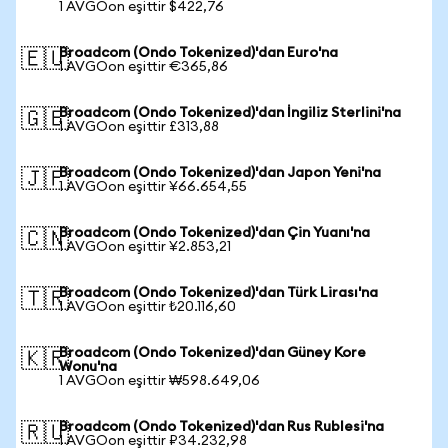
1 AVGOon eşittir $422,76
Broadcom (Ondo Tokenized)'dan Euro'na
🇪🇺
1 AVGOon eşittir €365,86
Broadcom (Ondo Tokenized)'dan İngiliz Sterlini'na
🇬🇧
1 AVGOon eşittir £313,88
Broadcom (Ondo Tokenized)'dan Japon Yeni'na
🇯🇵
1 AVGOon eşittir ¥66.654,55
Broadcom (Ondo Tokenized)'dan Çin Yuanı'na
🇨🇳
1 AVGOon eşittir ¥2.853,21
Broadcom (Ondo Tokenized)'dan Türk Lirası'na
🇹🇷
1 AVGOon eşittir ₺20.116,60
Broadcom (Ondo Tokenized)'dan Güney Kore
🇰🇷
Wonu'na
1 AVGOon eşittir ₩598.649,06
Broadcom (Ondo Tokenized)'dan Rus Rublesi'na
🇷🇺
1 AVGOon eşittir ₽34.232,98