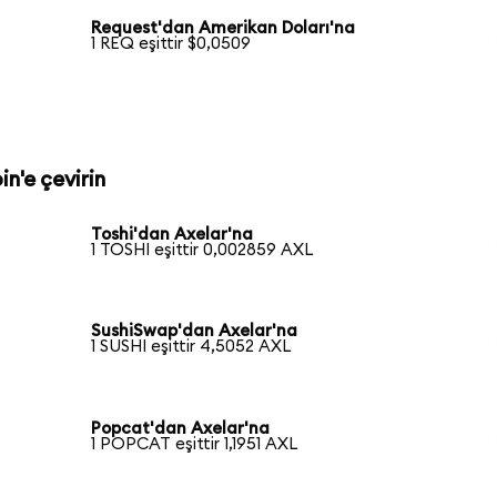
Request'dan Amerikan Doları'na
1 REQ eşittir $0,0509
in'e çevirin
Toshi'dan Axelar'na
1 TOSHI eşittir 0,002859 AXL
SushiSwap'dan Axelar'na
1 SUSHI eşittir 4,5052 AXL
Popcat'dan Axelar'na
1 POPCAT eşittir 1,1951 AXL