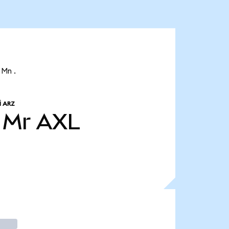
 Mn .
 ARZ
 Mr
AXL