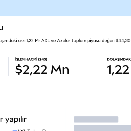
u
aşımdaki arzı 1,22 Mr AXL ve Axelar toplam piyasa değeri $44,30
İŞLEM HACMI
(24S)
DOLAŞIMDAKI
$2,22 Mn
1,22
 yapılır
İşlem Yap