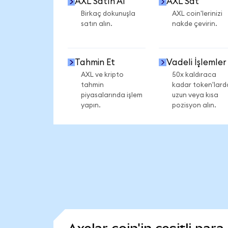
AXL Satın Al
AXL Sat
Birkaç dokunuşla
AXL coin'lerinizi
satın alın.
nakde çevirin.
Tahmin Et
Vadeli İşlemler
AXL ve kripto
50x kaldıraca
tahmin
kadar token'lard
piyasalarında işlem
uzun veya kısa
yapın.
pozisyon alın.