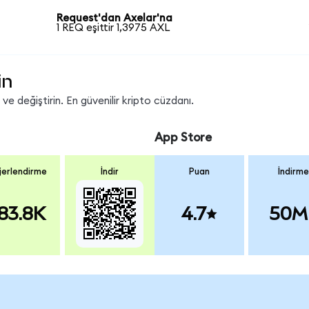
Request'dan Axelar'na
1 REQ eşittir 1,3975 AXL
in
e değiştirin. En güvenilir kripto cüzdanı.
App Store
erlendirme
İndir
Puan
İndirme
83.8K
4.7
50M