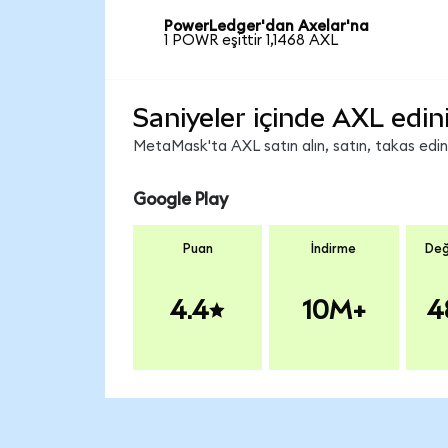
PowerLedger'dan Axelar'na
1 POWR eşittir 1,1468 AXL
Saniyeler içinde AXL edin
MetaMask'ta AXL satın alın, satın, takas edin v
Google Play
Puan
İndirme
Değ
4.4
10M+
4