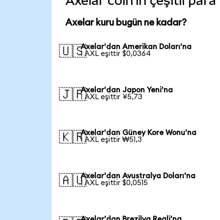
Axelar coin'in çeşitli par
Axelar kuru bugün ne kadar?
Axelar'dan Amerikan Doları'na
🇺🇸
1 AXL eşittir $0,0364
Axelar'dan Japon Yeni'na
🇯🇵
1 AXL eşittir ¥5,73
Axelar'dan Güney Kore Wonu'na
🇰🇷
1 AXL eşittir ₩51,3
Axelar'dan Avustralya Doları'na
🇦🇺
1 AXL eşittir $0,0515
Axelar'dan Brezilya Reali'na