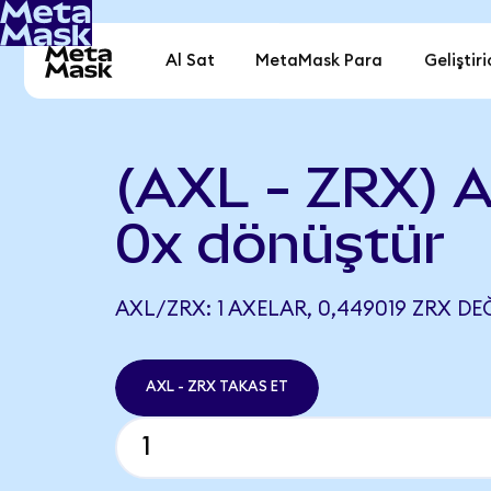
Al Sat
MetaMask Para
Geliştiri
(AXL - ZRX) A
0x dönüştür
AXL/ZRX: 1 AXELAR, 0,449019 ZRX DE
AXL - ZRX TAKAS ET