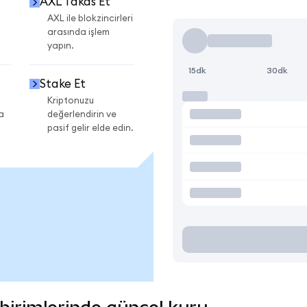
AXL Takas Et
AXL ile blokzincirleri
arasında işlem
yapın.
15dk
30dk
Stake Et
Kriptonuzu
a
değerlendirin ve
pasif gelir elde edin.