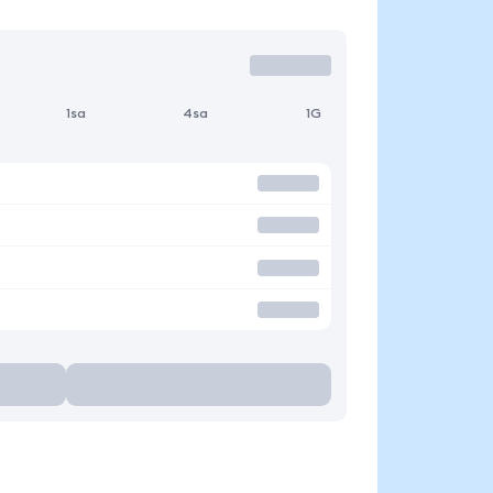
1sa
4sa
1G