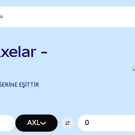
ci
xelar -
ĞERINE EŞITTIR
AXL