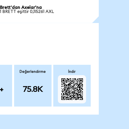
Brett'dan Axelar'na
1 BRETT eşittir 0,115261 AXL
Değerlendirme
İndir
+
75.8K