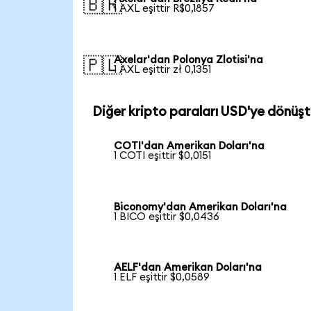
🇧🇷
1 AXL eşittir R$0,1857
Axelar'dan Polonya Zlotisi'na
🇵🇱
1 AXL eşittir zł 0,1351
Diğer kripto paraları USD'ye dönüşt
COTI'dan Amerikan Doları'na
1 COTI eşittir $0,0151
Biconomy'dan Amerikan Doları'na
1 BICO eşittir $0,0436
AELF'dan Amerikan Doları'na
1 ELF eşittir $0,0589