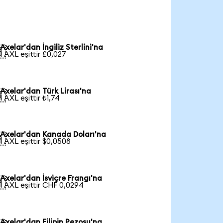
Axelar'dan İngiliz Sterlini'na

1 AXL eşittir £0,027
Axelar'dan Türk Lirası'na

1 AXL eşittir ₺1,74
Axelar'dan Kanada Doları'na

1 AXL eşittir $0,0508
Axelar'dan İsviçre Frangı'na

1 AXL eşittir CHF 0,0294
Axelar'dan Filipin Pezosu'na