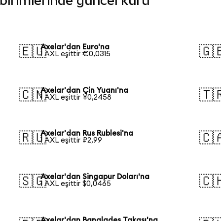
a birimlerinde güncel kuru
Axelar'dan Euro'na
🇪🇺
🇬
1 AXL eşittir €0,0315
Axelar'dan Çin Yuanı'na
🇨🇳
🇹
1 AXL eşittir ¥0,2458
Axelar'dan Rus Rublesi'na
🇷🇺
🇨
1 AXL eşittir ₽2,99
Axelar'dan Singapur Doları'na
🇸🇬
🇨
1 AXL eşittir $0,0465
Axelar'dan Bangladeş Takası'na