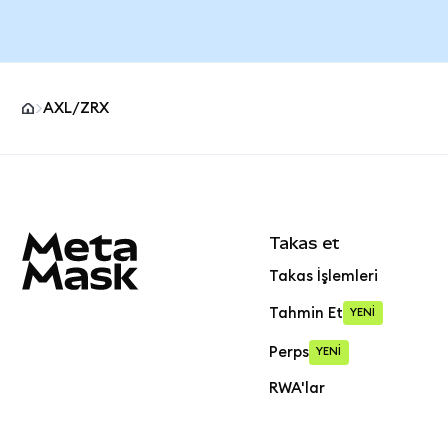
AXL/ZRX
MetaMask site alt bilgisi
Takas et
Takas İşlemleri
Tahmin Et
YENİ
Perps
YENİ
RWA'lar