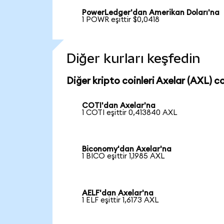
PowerLedger'dan Amerikan Doları'na
1 POWR eşittir $0,0418
Diğer kurları keşfedin
Diğer kripto coinleri Axelar (AXL) co
COTI'dan Axelar'na
1 COTI eşittir 0,413840 AXL
Biconomy'dan Axelar'na
1 BICO eşittir 1,1985 AXL
AELF'dan Axelar'na
1 ELF eşittir 1,6173 AXL