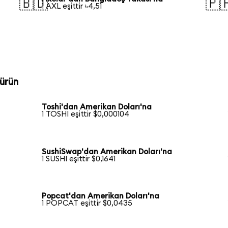
🇧🇩
🇵
1 AXL eşittir ৳4,51
ürün
Toshi'dan Amerikan Doları'na
1 TOSHI eşittir $0,000104
SushiSwap'dan Amerikan Doları'na
1 SUSHI eşittir $0,1641
Popcat'dan Amerikan Doları'na
1 POPCAT eşittir $0,0435