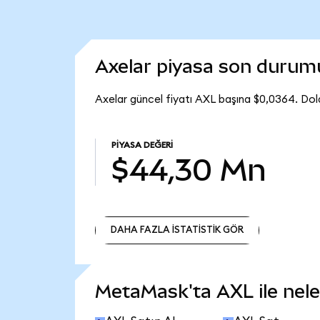
Axelar piyasa son durum
Axelar güncel fiyatı AXL başına $0,0364. Dol
PIYASA DEĞERI
$44,30 Mn
DAHA FAZLA İSTATİSTİK GÖR
DAHA FAZLA İSTATİSTİK GÖR
MetaMask'ta AXL ile neler