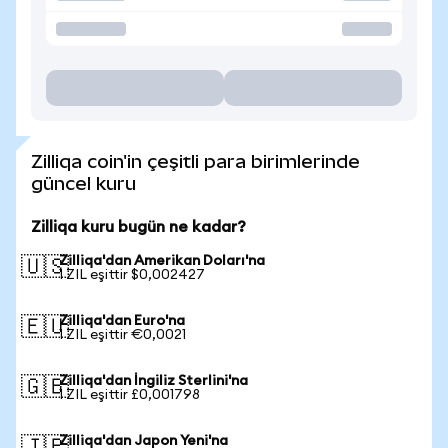
Zilliqa coin'in çeşitli para birimlerinde
güncel kuru
Zilliqa kuru bugün ne kadar?
Zilliqa'dan Amerikan Doları'na
🇺🇸
1 ZIL eşittir $0,002427
Zilliqa'dan Euro'na
🇪🇺
1 ZIL eşittir €0,0021
Zilliqa'dan İngiliz Sterlini'na
🇬🇧
1 ZIL eşittir £0,001798
Zilliqa'dan Japon Yeni'na