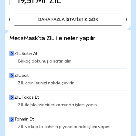
19,51 Mr
ZIL
DAHA FAZLA İSTATİSTİK GÖR
DAHA FAZLA İSTATİSTİK GÖR
MetaMask'ta ZIL ile neler yapılır
ZIL Satın Al
Birkaç dokunuşla satın alın.
ZIL Sat
ZIL coin'lerinizi nakde çevirin.
ZIL Takas Et
ZIL ile blokzincirleri arasında işlem yapın.
Tahmin Et
ZIL ve kripto tahmin piyasalarında işlem yapın.