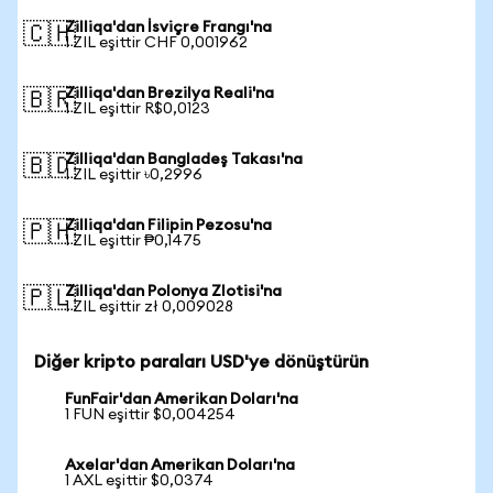
Zilliqa'dan İsviçre Frangı'na
🇨🇭
1 ZIL eşittir CHF 0,001962
Zilliqa'dan Brezilya Reali'na
🇧🇷
1 ZIL eşittir R$0,0123
Zilliqa'dan Bangladeş Takası'na
🇧🇩
1 ZIL eşittir ৳0,2996
Zilliqa'dan Filipin Pezosu'na
🇵🇭
1 ZIL eşittir ₱0,1475
Zilliqa'dan Polonya Zlotisi'na
🇵🇱
1 ZIL eşittir zł 0,009028
Diğer kripto paraları USD'ye dönüştürün
FunFair'dan Amerikan Doları'na
1 FUN eşittir $0,004254
Axelar'dan Amerikan Doları'na
1 AXL eşittir $0,0374