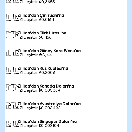
🇯🇵
1 ZIL eşittir ¥0,3855
Zilliqa'dan Çin Yuanı'na
🇨🇳
1 ZIL eşittir ¥0,0164
Zilliqa'dan Türk Lirası'na
🇹🇷
1 ZIL eşittir ₺0,1158
Zilliqa'dan Güney Kore Wonu'na
🇰🇷
1 ZIL eşittir ₩3,44
Zilliqa'dan Rus Rublesi'na
🇷🇺
1 ZIL eşittir ₽0,2006
Zilliqa'dan Kanada Doları'na
🇨🇦
1 ZIL eşittir $0,003384
Zilliqa'dan Avustralya Doları'na
🇦🇺
1 ZIL eşittir $0,003435
Zilliqa'dan Singapur Doları'na
🇸🇬
1 ZIL eşittir $0,003104