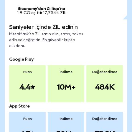
Biconomy'dan Zilliqa'na
1 BICO eşittir 17,7344 ZIL
Saniyeler içinde ZIL edinin
MetaMask'ta ZIL satın alın, satın, takas
edin ve değiştirin. En güvenilir kripto
cüzdanı.
Google Play
Puan
İndirme
Değerlendirme
4.4
10M+
484K
App Store
Puan
İndirme
Değerlendirme