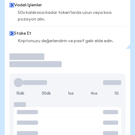
Vadeli İşlemler
50x kaldıraca kadar token'larda uzun veya kısa
pozisyon alın.
Stake Et
Kriptonuzu değerlendirin ve pasif gelir elde edin.
İşlem Yap
15dk
30dk
1sa
4sa
1G