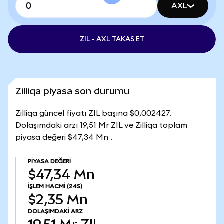
AXL
ZIL - AXL TAKAS ET
Zilliqa piyasa son durumu
Zilliqa güncel fiyatı ZIL başına $0,002427.
Dolaşımdaki arzı 19,51 Mr ZIL ve Zilliqa toplam
piyasa değeri $47,34 Mn .
PIYASA DEĞERI
$47,34 Mn
İŞLEM HACMI
(24S)
$2,35 Mn
DOLAŞIMDAKI ARZ