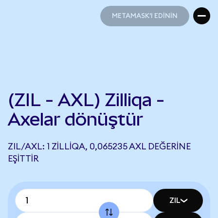
METAMASK'I EDİNİN
METAMASK'I EDİNİN
(ZIL - AXL) Zilliqa -
Axelar dönüştür
ZIL/AXL: 1 ZILLIQA, 0,065235 AXL DEĞERINE
EŞITTIR
ZIL