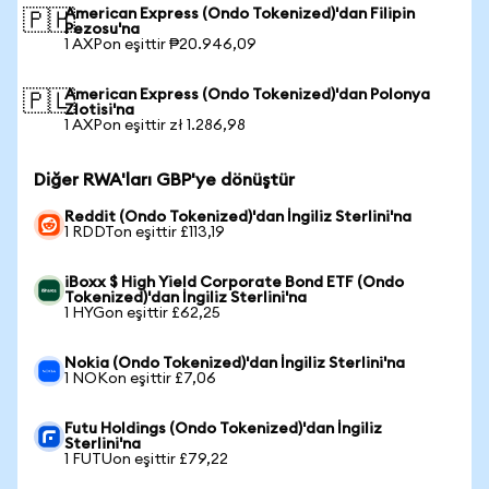
American Express (Ondo Tokenized)'dan Filipin
🇵🇭
Pezosu'na
1 AXPon eşittir ₱20.946,09
American Express (Ondo Tokenized)'dan Polonya
🇵🇱
Zlotisi'na
1 AXPon eşittir zł 1.286,98
Diğer RWA'ları GBP'ye dönüştür
Reddit (Ondo Tokenized)'dan İngiliz Sterlini'na
1 RDDTon eşittir £113,19
iBoxx $ High Yield Corporate Bond ETF (Ondo
Tokenized)'dan İngiliz Sterlini'na
1 HYGon eşittir £62,25
Nokia (Ondo Tokenized)'dan İngiliz Sterlini'na
1 NOKon eşittir £7,06
Futu Holdings (Ondo Tokenized)'dan İngiliz
Sterlini'na
1 FUTUon eşittir £79,22