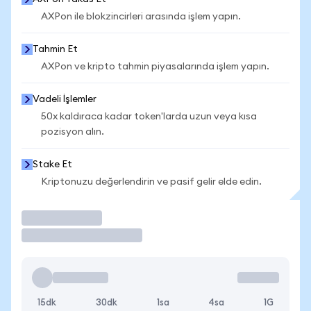
AXPon ile blokzincirleri arasında işlem yapın.
Tahmin Et
AXPon ve kripto tahmin piyasalarında işlem yapın.
Vadeli İşlemler
50x kaldıraca kadar token'larda uzun veya kısa
pozisyon alın.
Stake Et
Kriptonuzu değerlendirin ve pasif gelir elde edin.
İşlem Yap
15dk
30dk
1sa
4sa
1G