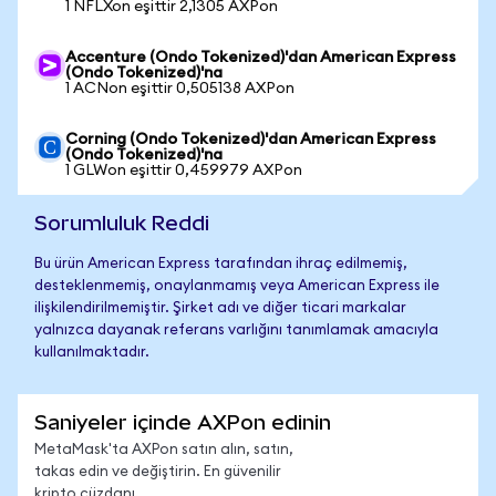
1 NFLXon eşittir 2,1305 AXPon
Accenture (Ondo Tokenized)'dan American Express
(Ondo Tokenized)'na
1 ACNon eşittir 0,505138 AXPon
Corning (Ondo Tokenized)'dan American Express
(Ondo Tokenized)'na
1 GLWon eşittir 0,459979 AXPon
Sorumluluk Reddi
Bu ürün American Express tarafından ihraç edilmemiş,
desteklenmemiş, onaylanmamış veya American Express ile
ilişkilendirilmemiştir. Şirket adı ve diğer ticari markalar
yalnızca dayanak referans varlığını tanımlamak amacıyla
kullanılmaktadır.
Saniyeler içinde AXPon edinin
MetaMask'ta AXPon satın alın, satın,
takas edin ve değiştirin. En güvenilir
kripto cüzdanı.