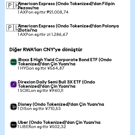
American Express (Ondo Tokenized)'dan Filipin
🇵🇭
Pezosu'na
1 AXPon eşittir ₱21.008,74
American Express (Ondo Tokenized)'dan Polonya
🇵🇱
Zlotisi'na
1 AXPon eşittir zł 1.286,67
Diğer RWA'ları CNY'ye dönüştür
iBoxx $ High Yield Corporate Bond ETF (Ondo
Tokenized)'dan Çin Yuanı'na
1 HYGon eşittir ¥564,87
Direxion Daily Semi Bull 3X ETF (Ondo
Tokenized)'dan Çin Yuanı'na
1 SOXLon eşittir ¥960,11
Disney (Ondo Tokenized)'dan Çin Yuanı'na
1 DISon eşittir ¥710,53
Uber (Ondo Tokenized)'dan Çin Yuanı'na
1 UBERon eşittir ¥502,32