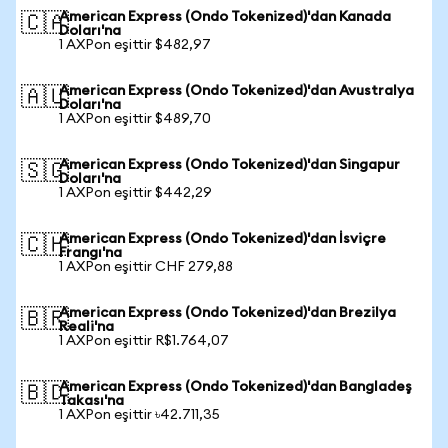
American Express (Ondo Tokenized)'dan Kanada
🇨🇦
Doları'na
1 AXPon eşittir $482,97
American Express (Ondo Tokenized)'dan Avustralya
🇦🇺
Doları'na
1 AXPon eşittir $489,70
American Express (Ondo Tokenized)'dan Singapur
🇸🇬
Doları'na
1 AXPon eşittir $442,29
American Express (Ondo Tokenized)'dan İsviçre
🇨🇭
Frangı'na
1 AXPon eşittir CHF 279,88
American Express (Ondo Tokenized)'dan Brezilya
🇧🇷
Reali'na
1 AXPon eşittir R$1.764,07
American Express (Ondo Tokenized)'dan Bangladeş
🇧🇩
Takası'na
1 AXPon eşittir ৳42.711,35