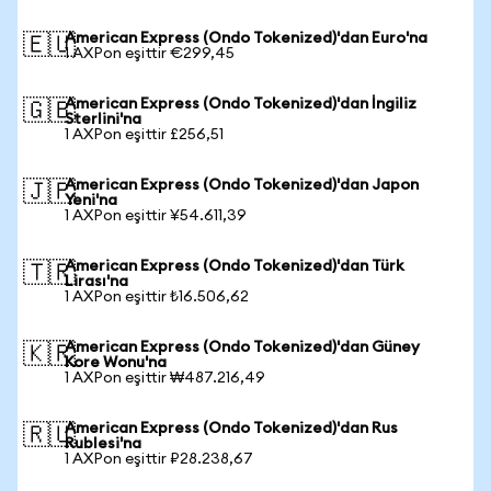
American Express (Ondo Tokenized)'dan Euro'na
🇪🇺
1 AXPon eşittir €299,45
American Express (Ondo Tokenized)'dan İngiliz
🇬🇧
Sterlini'na
1 AXPon eşittir £256,51
American Express (Ondo Tokenized)'dan Japon
🇯🇵
Yeni'na
1 AXPon eşittir ¥54.611,39
American Express (Ondo Tokenized)'dan Türk
🇹🇷
Lirası'na
1 AXPon eşittir ₺16.506,62
American Express (Ondo Tokenized)'dan Güney
🇰🇷
Kore Wonu'na
1 AXPon eşittir ₩487.216,49
American Express (Ondo Tokenized)'dan Rus
🇷🇺
Rublesi'na
1 AXPon eşittir ₽28.238,67