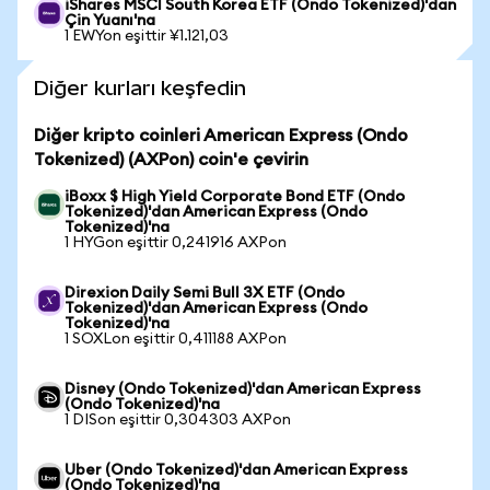
iShares MSCI South Korea ETF (Ondo Tokenized)'dan
Çin Yuanı'na
1 EWYon eşittir ¥1.121,03
Diğer kurları keşfedin
Diğer kripto coinleri American Express (Ondo
Tokenized) (AXPon) coin'e çevirin
iBoxx $ High Yield Corporate Bond ETF (Ondo
Tokenized)'dan American Express (Ondo
Tokenized)'na
1 HYGon eşittir 0,241916 AXPon
Direxion Daily Semi Bull 3X ETF (Ondo
Tokenized)'dan American Express (Ondo
Tokenized)'na
1 SOXLon eşittir 0,411188 AXPon
Disney (Ondo Tokenized)'dan American Express
(Ondo Tokenized)'na
1 DISon eşittir 0,304303 AXPon
Uber (Ondo Tokenized)'dan American Express
(Ondo Tokenized)'na