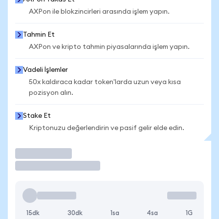
AXPon ile blokzincirleri arasında işlem yapın.
Tahmin Et
AXPon ve kripto tahmin piyasalarında işlem yapın.
Vadeli İşlemler
50x kaldıraca kadar token'larda uzun veya kısa
pozisyon alın.
Stake Et
Kriptonuzu değerlendirin ve pasif gelir elde edin.
İşlem Yap
15dk
30dk
1sa
4sa
1G