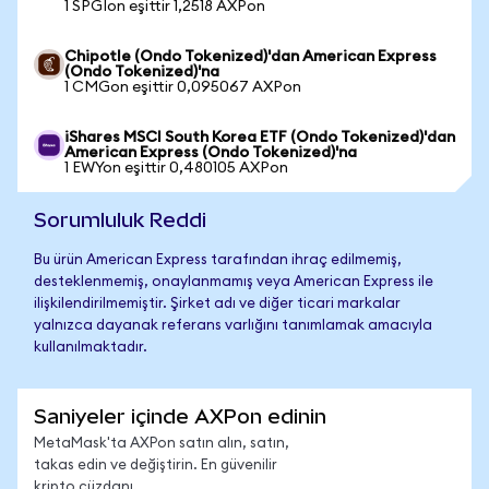
1 SPGIon eşittir 1,2518 AXPon
Chipotle (Ondo Tokenized)'dan American Express
(Ondo Tokenized)'na
1 CMGon eşittir 0,095067 AXPon
iShares MSCI South Korea ETF (Ondo Tokenized)'dan
American Express (Ondo Tokenized)'na
1 EWYon eşittir 0,480105 AXPon
Sorumluluk Reddi
Bu ürün American Express tarafından ihraç edilmemiş,
desteklenmemiş, onaylanmamış veya American Express ile
ilişkilendirilmemiştir. Şirket adı ve diğer ticari markalar
yalnızca dayanak referans varlığını tanımlamak amacıyla
kullanılmaktadır.
Saniyeler içinde AXPon edinin
MetaMask'ta AXPon satın alın, satın,
takas edin ve değiştirin. En güvenilir
kripto cüzdanı.