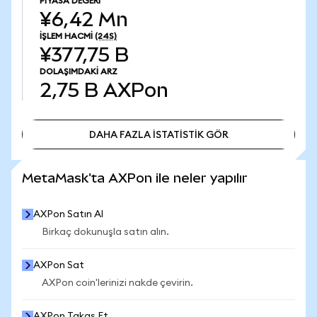
PIYASA DEĞERI
¥6,42 Mn
İŞLEM HACMI
(24S)
¥377,75 B
DOLAŞIMDAKI ARZ
2,75 B
AXPon
DAHA FAZLA İSTATİSTİK GÖR
DAHA FAZLA İSTATİSTİK GÖR
MetaMask'ta AXPon ile neler yapılır
AXPon Satın Al
Birkaç dokunuşla satın alın.
AXPon Sat
AXPon coin'lerinizi nakde çevirin.
AXPon Takas Et