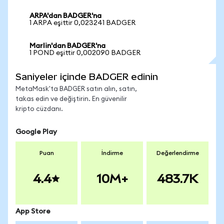
ARPA'dan BADGER'na
1 ARPA eşittir 0,023241 BADGER
Marlin'dan BADGER'na
1 POND eşittir 0,002090 BADGER
Saniyeler içinde BADGER edinin
MetaMask'ta BADGER satın alın, satın,
takas edin ve değiştirin. En güvenilir
kripto cüzdanı.
Google Play
Puan
İndirme
Değerlendirme
4.4
10M+
483.7K
App Store