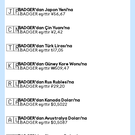
BADGER'dan Japon Yeni'na
🇯🇵
1 BADGER eşittir ¥56,67
BADGER'dan Çin Yuanı'na
🇨🇳
1 BADGER eşittir ¥2,42
BADGER'dan Türk Lirası'na
🇹🇷
1 BADGER eşittir ₺17,05
BADGER'dan Güney Kore Wonu'na
🇰🇷
1 BADGER eşittir ₩509,47
BADGER'dan Rus Rublesi'na
🇷🇺
1 BADGER eşittir ₽29,20
BADGER'dan Kanada Doları'na
🇨🇦
1 BADGER eşittir $0,5022
BADGER'dan Avustralya Doları'na
🇦🇺
1 BADGER eşittir $0,5087