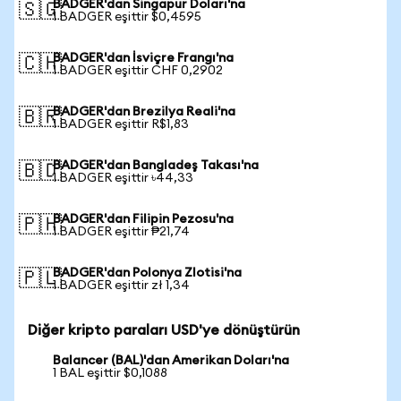
BADGER'dan Singapur Doları'na
🇸🇬
1 BADGER eşittir $0,4595
BADGER'dan İsviçre Frangı'na
🇨🇭
1 BADGER eşittir CHF 0,2902
BADGER'dan Brezilya Reali'na
🇧🇷
1 BADGER eşittir R$1,83
BADGER'dan Bangladeş Takası'na
🇧🇩
1 BADGER eşittir ৳44,33
BADGER'dan Filipin Pezosu'na
🇵🇭
1 BADGER eşittir ₱21,74
BADGER'dan Polonya Zlotisi'na
🇵🇱
1 BADGER eşittir zł 1,34
Diğer kripto paraları USD'ye dönüştürün
Balancer (BAL)'dan Amerikan Doları'na
1 BAL eşittir $0,1088