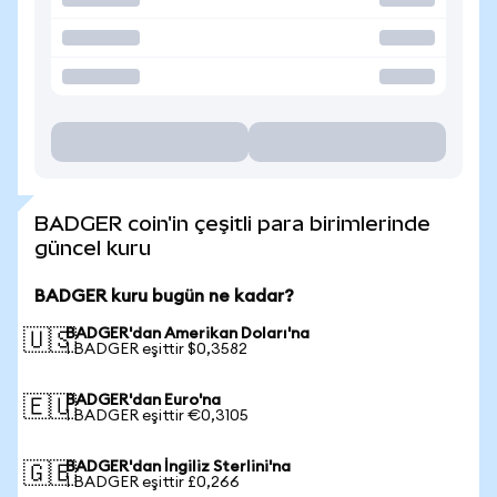
BADGER coin'in çeşitli para birimlerinde
güncel kuru
BADGER kuru bugün ne kadar?
BADGER'dan Amerikan Doları'na
🇺🇸
1 BADGER eşittir $0,3582
BADGER'dan Euro'na
🇪🇺
1 BADGER eşittir €0,3105
BADGER'dan İngiliz Sterlini'na
🇬🇧
1 BADGER eşittir £0,266