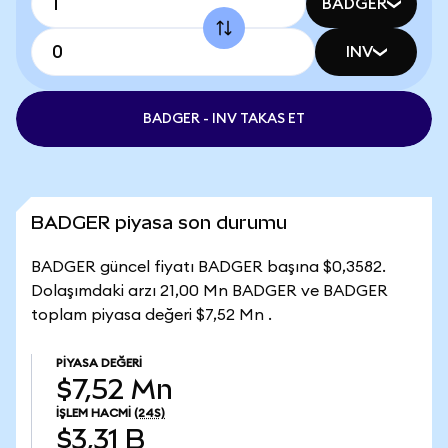
BADGER
INV
BADGER - INV TAKAS ET
BADGER piyasa son durumu
BADGER güncel fiyatı BADGER başına $0,3582.
Dolaşımdaki arzı 21,00 Mn BADGER ve BADGER
toplam piyasa değeri $7,52 Mn .
PIYASA DEĞERI
$7,52 Mn
İŞLEM HACMI
(24S)
$3,31 B