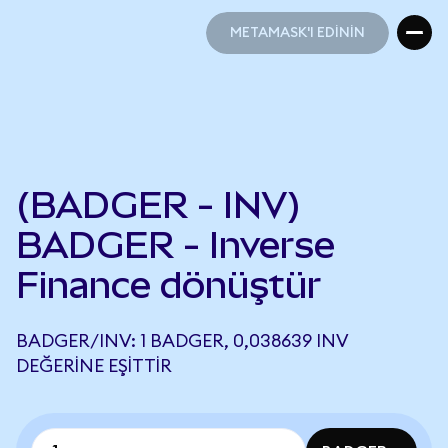
METAMASK'I EDİNİN
METAMASK'I EDİNİN
(BADGER - INV)
BADGER - Inverse
Finance dönüştür
BADGER/INV: 1 BADGER, 0,038639 INV
DEĞERINE EŞITTIR