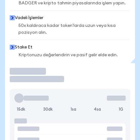
BADGER ve kripto tahmin piyasalarında işlem yapın.
Vadeli İşlemler
50x kaldıraca kadar token'larda uzun veya kısa
pozisyon alın.
Stake Et
Kriptonuzu değerlendirin ve pasif gelir elde edin.
İşlem Yap
15dk
30dk
1sa
4sa
1G