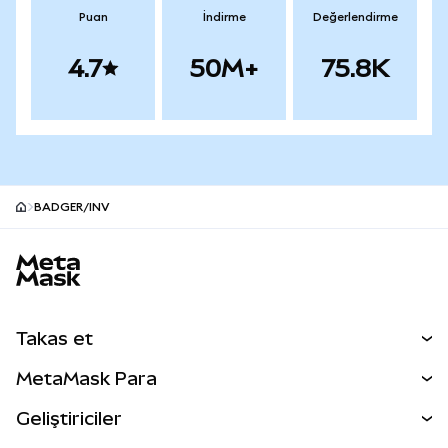
Puan
İndirme
Değerlendirme
4.7
50M+
75.8K
BADGER/INV
MetaMask site alt bilgisi
Takas et
Takas İşlemleri
MetaMask Para
Tahmin Et
YENİ
Kripto Al
Geliştiriciler
Perps
YENİ
MetaMask Kart
Dökümantasyon