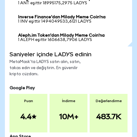
1 ANT eşittir 18995175,2975 LADYS
Inverse Finance'dan Milady Meme Coin'na
1 INV eşittir 1494049533,6121 LADYS
Aleph.im Token'dan Milady Meme Coin'na
1 ALEPH eşittir 1606638,7906 LADYS
Saniyeler içinde LADYS edinin
MetaMask'ta LADYS satın alın, satın,
takas edin ve değiştirin. En güvenilir
kripto cüzdanı.
Google Play
Puan
İndirme
Değerlendirme
4.4
10M+
483.7K
App Store