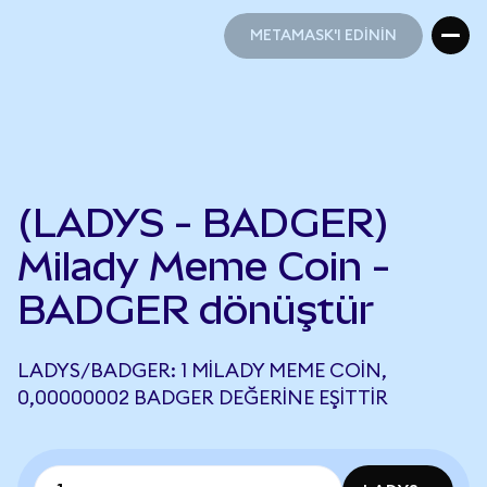
METAMASK'I EDİNİN
METAMASK'I EDİNİN
(LADYS - BADGER)
Milady Meme Coin -
BADGER dönüştür
LADYS/BADGER: 1 MILADY MEME COIN,
0,00000002 BADGER DEĞERINE EŞITTIR