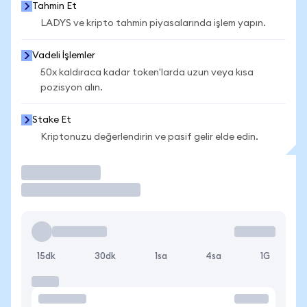
Tahmin Et
LADYS ve kripto tahmin piyasalarında işlem yapın.
Vadeli İşlemler
50x kaldıraca kadar token'larda uzun veya kısa
pozisyon alın.
Stake Et
Kriptonuzu değerlendirin ve pasif gelir elde edin.
İşlem Yap
15dk
30dk
1sa
4sa
1G