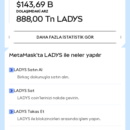
$143,69 B
DOLAŞIMDAKI ARZ
888,00 Tn
LADYS
DAHA FAZLA İSTATİSTİK GÖR
DAHA FAZLA İSTATİSTİK GÖR
MetaMask'ta LADYS ile neler yapılır
LADYS Satın Al
Birkaç dokunuşla satın alın.
LADYS Sat
LADYS coin'lerinizi nakde çevirin.
LADYS Takas Et
LADYS ile blokzincirleri arasında işlem yapın.