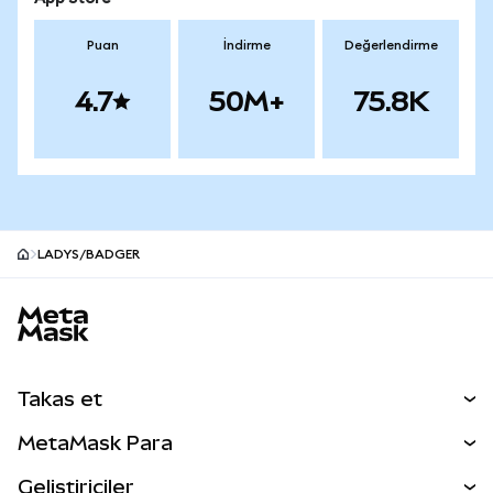
Puan
İndirme
Değerlendirme
4.7
50M+
75.8K
LADYS/BADGER
MetaMask site alt bilgisi
Takas et
Takas İşlemleri
MetaMask Para
Tahmin Et
YENİ
Kripto Al
Geliştiriciler