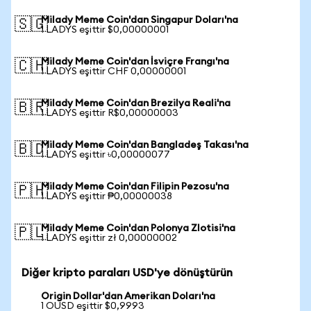
Milady Meme Coin'dan Singapur Doları'na
🇸🇬
1 LADYS eşittir $0,00000001
Milady Meme Coin'dan İsviçre Frangı'na
🇨🇭
1 LADYS eşittir CHF 0,00000001
Milady Meme Coin'dan Brezilya Reali'na
🇧🇷
1 LADYS eşittir R$0,00000003
Milady Meme Coin'dan Bangladeş Takası'na
🇧🇩
1 LADYS eşittir ৳0,00000077
Milady Meme Coin'dan Filipin Pezosu'na
🇵🇭
1 LADYS eşittir ₱0,00000038
Milady Meme Coin'dan Polonya Zlotisi'na
🇵🇱
1 LADYS eşittir zł 0,00000002
Diğer kripto paraları USD'ye dönüştürün
Origin Dollar'dan Amerikan Doları'na
1 OUSD eşittir $0,9993