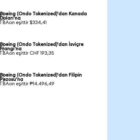
Boeing (Ondo Tokenized)'dan Kanada

Doları'na
1 BAon eşittir $334,41
Boeing (Ondo Tokenized)'dan İsviçre

Frangı'na
1 BAon eşittir CHF 193,35
Boeing (Ondo Tokenized)'dan Filipin

Pezosu'na
1 BAon eşittir ₱14.496,49