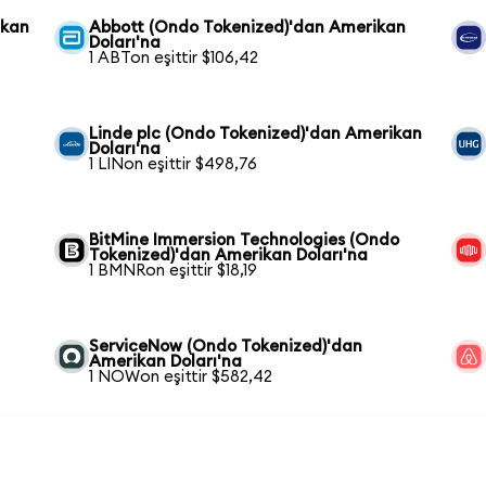
ikan
Abbott (Ondo Tokenized)'dan Amerikan
Doları'na
1 ABTon eşittir $106,42
Linde plc (Ondo Tokenized)'dan Amerikan
Doları'na
1 LINon eşittir $498,76
BitMine Immersion Technologies (Ondo
Tokenized)'dan Amerikan Doları'na
1 BMNRon eşittir $18,19
ServiceNow (Ondo Tokenized)'dan
Amerikan Doları'na
1 NOWon eşittir $582,42