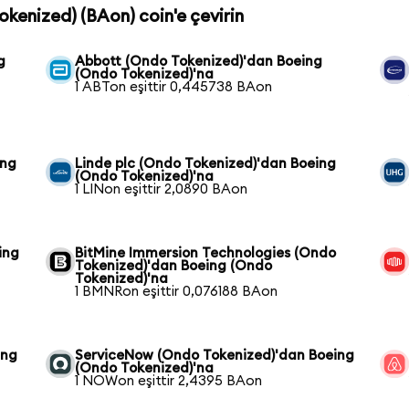
okenized) (BAon) coin'e çevirin
g
Abbott (Ondo Tokenized)'dan Boeing
(Ondo Tokenized)'na
1 ABTon eşittir 0,445738 BAon
ing
Linde plc (Ondo Tokenized)'dan Boeing
(Ondo Tokenized)'na
1 LINon eşittir 2,0890 BAon
ing
BitMine Immersion Technologies (Ondo
Tokenized)'dan Boeing (Ondo
Tokenized)'na
1 BMNRon eşittir 0,076188 BAon
ing
ServiceNow (Ondo Tokenized)'dan Boeing
(Ondo Tokenized)'na
1 NOWon eşittir 2,4395 BAon