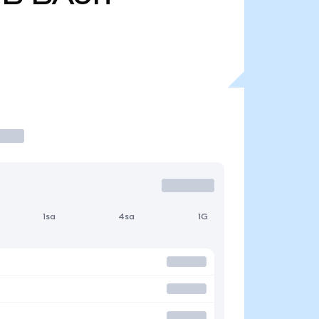
1sa
4sa
1G