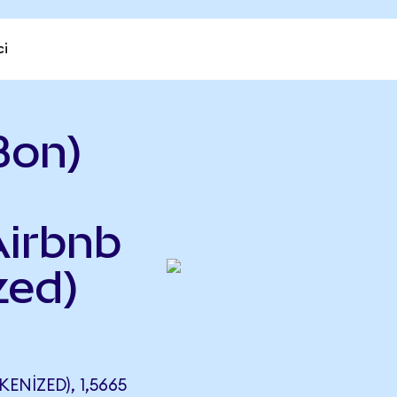
ci
Bon)
Airbnb
zed)
NIZED), 1,5665