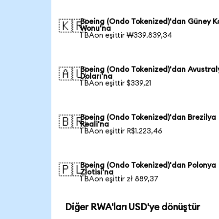
Boeing (Ondo Tokenized)'dan Güney K
🇰🇷
Wonu'na
1 BAon eşittir ₩339.839,34
Boeing (Ondo Tokenized)'dan Avustral
🇦🇺
Doları'na
1 BAon eşittir $339,21
Boeing (Ondo Tokenized)'dan Brezilya
🇧🇷
Reali'na
1 BAon eşittir R$1.223,46
Boeing (Ondo Tokenized)'dan Polonya
🇵🇱
Zlotisi'na
1 BAon eşittir zł 889,37
Diğer RWA'ları USD'ye dönüştür