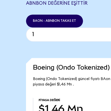
ABNBON DEĞERINE EŞITTIR
BAON - ABNBON TAKAS ET
Boeing (Ondo Tokenized)
Boeing (Ondo Tokenized) güncel fiyatı BAon 
piyasa değeri $1,46 Mn .
PIYASA DEĞERI
$1,46 Mn