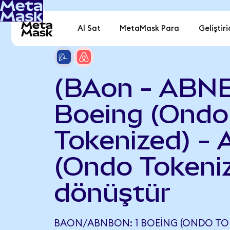
Al Sat
MetaMask Para
Geliştiri
(BAon - ABN
Boeing (Ondo
Tokenized) - 
(Ondo Tokeni
dönüştür
BAON/ABNBON: 1 BOEING (ONDO TOKE