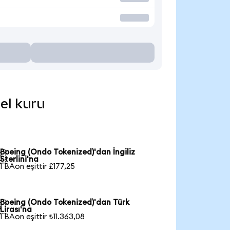
cel kuru
Boeing (Ondo Tokenized)'dan İngiliz

Sterlini'na
1 BAon eşittir £177,25
Boeing (Ondo Tokenized)'dan Türk

Lirası'na
1 BAon eşittir ₺11.363,08