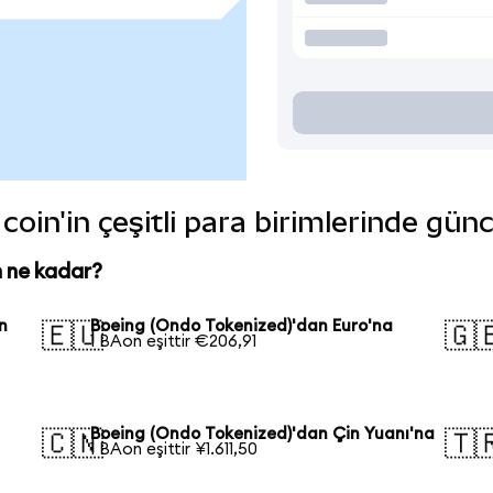
oin'in çeşitli para birimlerinde gün
 ne kadar?
n
Boeing (Ondo Tokenized)'dan Euro'na
🇪🇺
🇬
1 BAon eşittir €206,91
Boeing (Ondo Tokenized)'dan Çin Yuanı'na
🇨🇳
🇹
1 BAon eşittir ¥1.611,50