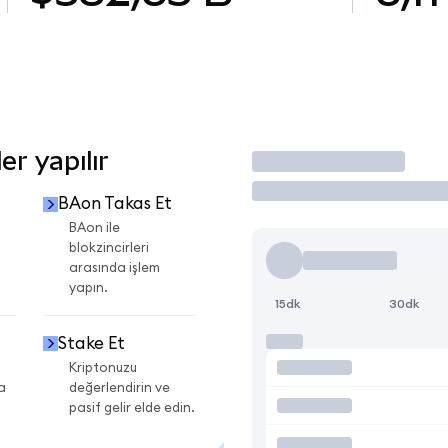
r yapılır
İşlem Yap
BAon Takas Et
BAon ile
blokzincirleri
arasında işlem
yapın.
15dk
30dk
Stake Et
Kriptonuzu
a
değerlendirin ve
pasif gelir elde edin.