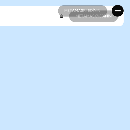
METAMASK'I EDİNİN
METAMASK'I EDİNİN
METAMASK'I EDİNİN
METAMASK'I EDİNİN