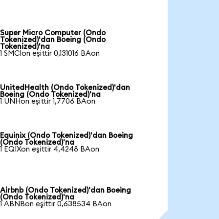
Super Micro Computer (Ondo
Tokenized)'dan Boeing (Ondo
Tokenized)'na
1 SMCIon eşittir 0,131016 BAon
UnitedHealth (Ondo Tokenized)'dan
Boeing (Ondo Tokenized)'na
1 UNHon eşittir 1,7706 BAon
Equinix (Ondo Tokenized)'dan Boeing
(Ondo Tokenized)'na
1 EQIXon eşittir 4,4248 BAon
Airbnb (Ondo Tokenized)'dan Boeing
(Ondo Tokenized)'na
1 ABNBon eşittir 0,638534 BAon