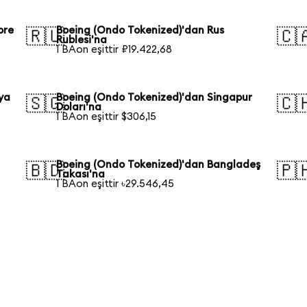
ore
Boeing (Ondo Tokenized)'dan Rus
🇷🇺
🇨
Rublesi'na
1 BAon eşittir ₽19.422,68
ya
Boeing (Ondo Tokenized)'dan Singapur
🇸🇬
🇨
Doları'na
1 BAon eşittir $306,15
Boeing (Ondo Tokenized)'dan Bangladeş
🇧🇩
🇵
Takası'na
1 BAon eşittir ৳29.546,45