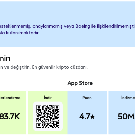
teklenmemiş, onaylanmamış veya Boeing ile ilişkilendirilmemiştir.
a kullanılmaktadır.
nin
 ve değiştirin. En güvenilir kripto cüzdanı.
App Store
erlendirme
İndir
Puan
İndirme
83.7K
4.7
50M