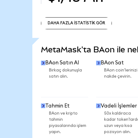
DAHA FAZLA İSTATİSTİK GÖR
DAHA FAZLA İSTATİSTİK GÖR
MetaMask'ta BAon ile nele
BAon Satın Al
BAon Sat
Birkaç dokunuşla
BAon coin'lerinizi
satın alın.
nakde çevirin.
Tahmin Et
Vadeli İşlemler
BAon ve kripto
50x kaldıraca
tahmin
kadar token'lard
piyasalarında işlem
uzun veya kısa
yapın.
pozisyon alın.