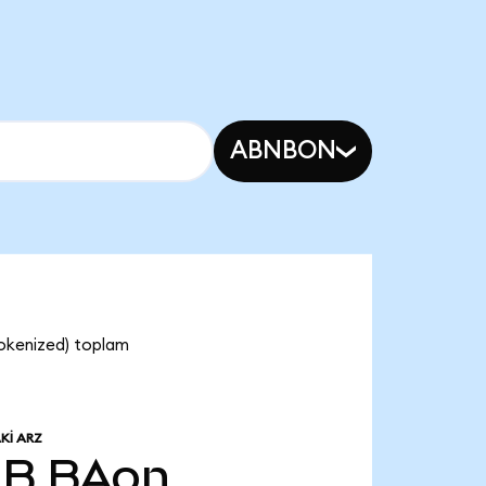
ABNBON
Tokenized) toplam
KI ARZ
 B
BAon