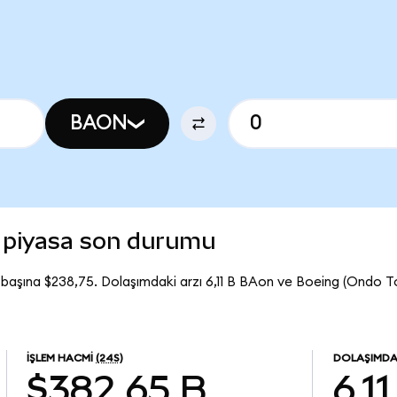
BAON
 piyasa son durumu
başına $238,75. Dolaşımdaki arzı 6,11 B BAon ve Boeing (Ondo 
İŞLEM HACMI
(24S)
DOLAŞIMDA
$382,65 B
6,11