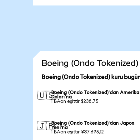
Boeing (Ondo Tokenized) c
Boeing (Ondo Tokenized) kuru bugün
Boeing (Ondo Tokenized)'dan Amerika
🇺🇸
Doları'na
1 BAon eşittir $238,75
Boeing (Ondo Tokenized)'dan Japon
🇯🇵
Yeni'na
1 BAon eşittir ¥37.698,12