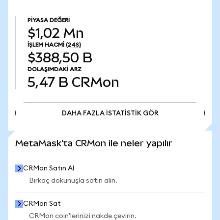
PIYASA DEĞERI
$1,02 Mn
İŞLEM HACMI
(24S)
$388,50 B
DOLAŞIMDAKI ARZ
5,47 B
CRMon
DAHA FAZLA İSTATİSTİK GÖR
DAHA FAZLA İSTATİSTİK GÖR
MetaMask'ta CRMon ile neler yapılır
CRMon Satın Al
Birkaç dokunuşla satın alın.
CRMon Sat
CRMon coin'lerinizi nakde çevirin.