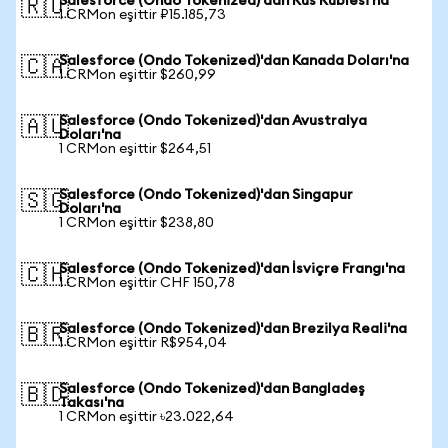
Salesforce (Ondo Tokenized)'dan Rus Rublesi'na
🇷🇺
1 CRMon eşittir ₽15.185,73
Salesforce (Ondo Tokenized)'dan Kanada Doları'na
🇨🇦
1 CRMon eşittir $260,99
Salesforce (Ondo Tokenized)'dan Avustralya
🇦🇺
Doları'na
1 CRMon eşittir $264,51
Salesforce (Ondo Tokenized)'dan Singapur
🇸🇬
Doları'na
1 CRMon eşittir $238,80
Salesforce (Ondo Tokenized)'dan İsviçre Frangı'na
🇨🇭
1 CRMon eşittir CHF 150,78
Salesforce (Ondo Tokenized)'dan Brezilya Reali'na
🇧🇷
1 CRMon eşittir R$954,04
Salesforce (Ondo Tokenized)'dan Bangladeş
🇧🇩
Takası'na
1 CRMon eşittir ৳23.022,64