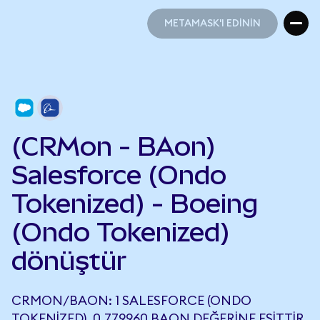
METAMASK'I EDİNİN
METAMASK'I EDİNİN
(CRMon - BAon)
Salesforce (Ondo
Tokenized) - Boeing
(Ondo Tokenized)
dönüştür
CRMON/BAON: 1 SALESFORCE (ONDO
TOKENIZED), 0,779960 BAON DEĞERINE EŞITTIR