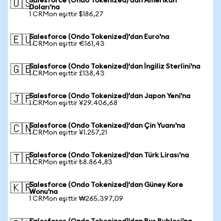
Salesforce (Ondo Tokenized)'dan Amerikan
🇺🇸
Doları'na
1 CRMon eşittir $186,27
Salesforce (Ondo Tokenized)'dan Euro'na
🇪🇺
1 CRMon eşittir €161,43
Salesforce (Ondo Tokenized)'dan İngiliz Sterlini'na
🇬🇧
1 CRMon eşittir £138,43
Salesforce (Ondo Tokenized)'dan Japon Yeni'na
🇯🇵
1 CRMon eşittir ¥29.406,68
Salesforce (Ondo Tokenized)'dan Çin Yuanı'na
🇨🇳
1 CRMon eşittir ¥1.257,21
Salesforce (Ondo Tokenized)'dan Türk Lirası'na
🇹🇷
1 CRMon eşittir ₺8.864,83
Salesforce (Ondo Tokenized)'dan Güney Kore
🇰🇷
Wonu'na
1 CRMon eşittir ₩265.397,09