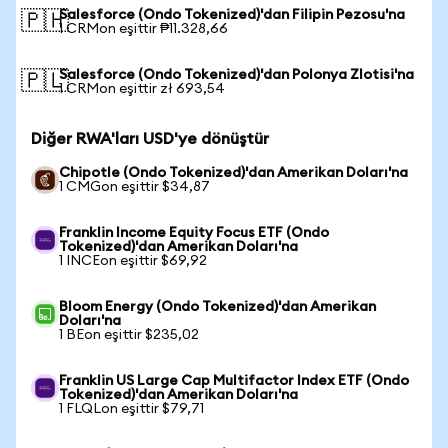
Salesforce (Ondo Tokenized)'dan Filipin Pezosu'na
🇵🇭
1 CRMon eşittir ₱11.328,66
Salesforce (Ondo Tokenized)'dan Polonya Zlotisi'na
🇵🇱
1 CRMon eşittir zł 693,54
Diğer RWA'ları USD'ye dönüştür
Chipotle (Ondo Tokenized)'dan Amerikan Doları'na
1 CMGon eşittir $34,87
Franklin Income Equity Focus ETF (Ondo
Tokenized)'dan Amerikan Doları'na
1 INCEon eşittir $69,92
Bloom Energy (Ondo Tokenized)'dan Amerikan
Doları'na
1 BEon eşittir $235,02
Franklin US Large Cap Multifactor Index ETF (Ondo
Tokenized)'dan Amerikan Doları'na
1 FLQLon eşittir $79,71