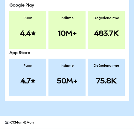
Google Play
Puan
İndirme
Değerlendirme
4.4
10M+
483.7K
App Store
Puan
İndirme
Değerlendirme
4.7
50M+
75.8K
CRMon/BAon
MetaMask site alt bilgisi